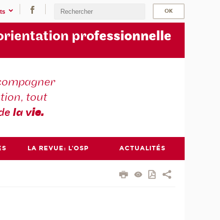
ts
orientation pro
fessionnelle
compagner
tion, tout
 de
la v
ie.
ES
LA REVUE: L'OSP
ACTUALITÉS