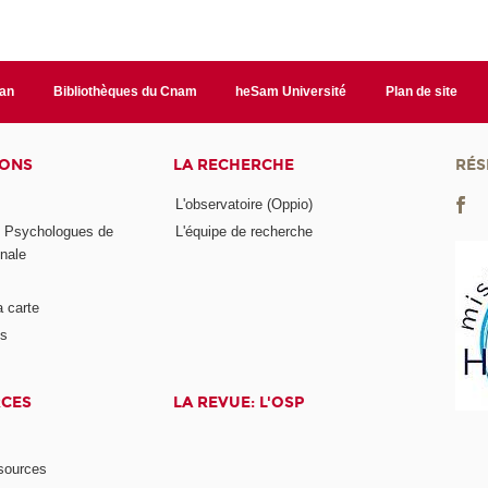
lan
Bibliothèques du Cnam
heSam Université
Plan de site
IONS
LA RECHERCHE
RÉS
L'observatoire (Oppio)
s Psychologues de
L'équipe de recherche
onale
a carte
ts
RCES
LA REVUE: L'OSP
ssources