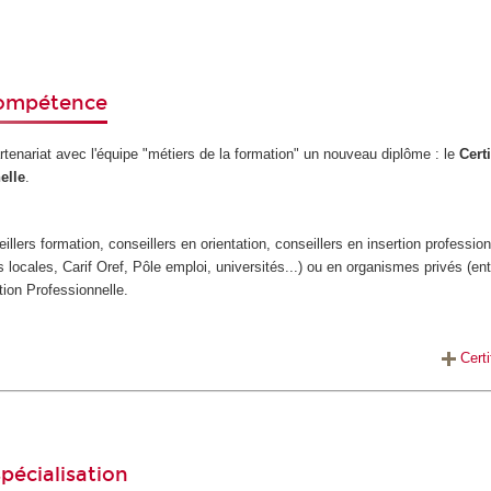
 compétence
rtenariat avec l'équipe "métiers de la formation" un nouveau diplôme : le
Cert
elle
.
eillers formation, conseillers en orientation, conseillers en insertion professi
 locales, Carif Oref, Pôle emploi, universités...) ou en organismes privés (entr
tion Professionnelle.
Cert
spécialisation