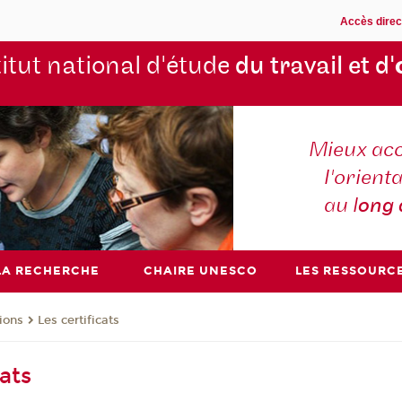
Accès direc
titut national d'étude
du travail et d'
Mieux ac
l'orienta
au l
ong
LA RECHERCHE
CHAIRE UNESCO
LES RESSOURC
ions
Les certificats
cats