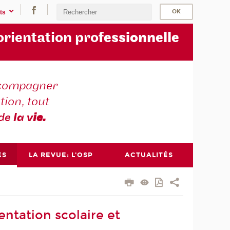
ts
orientation pro
fessionnelle
compagner
tion, tout
 de
la v
ie.
ES
LA REVUE: L'OSP
ACTUALITÉS
entation scolaire et