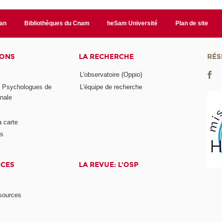
lan
Bibliothèques du Cnam
heSam Université
Plan de site
IONS
LA RECHERCHE
RÉS
L'observatoire (Oppio)
s Psychologues de
L'équipe de recherche
onale
a carte
ts
RCES
LA REVUE: L'OSP
ssources