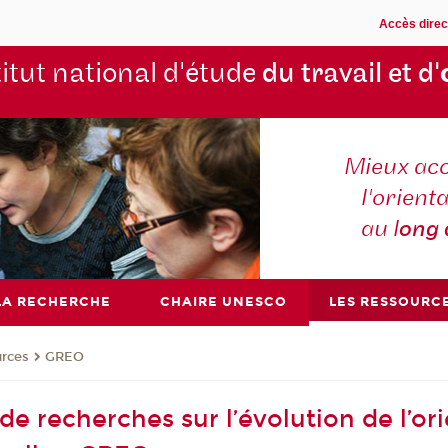
Accès direc
titut national d'étude
du travail et d'
Mieux ac
l'orienta
au l
ong
LA RECHERCHE
CHAIRE UNESCO
LES RESSOURC
urces
GREO
e recherches sur l’évolution de l’ori