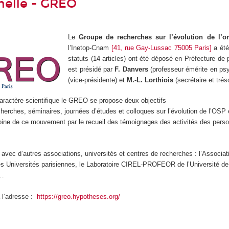
nelle - GREO
Le
Groupe de recherches sur l’évolution de l’or
l’Inetop-Cnam
[41, rue Gay-Lussac 75005 Paris]
a été
statuts (14 articles) ont été déposé en Préfecture de
est présidé par
F. Danvers
(professeur émérite en ps
(vice-présidente) et
M.-L. Lorthiois
(secrétaire et trés
aractère scientifique le GREO se propose deux objectifs
herches, séminaires, journées d’études et colloques sur l’évolution de l’OSP 
moine de ce mouvement par le recueil des témoignages des activités des person
 avec d’autres associations, universités et centres de recherches : l’Associa
es Universités parisiennes, le Laboratoire CIREL-PROFEOR de l’Université de Li
 …
 l’adresse :
https://greo.hypotheses.org/