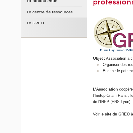
profession
La bibliothèque
Le centre de ressources
Le GREO
Objet :
Association à c
Organiser des rec
Enrichir le patri
L’Association
coopère
l’Inetop-Cnam Paris ; l
de l’INRP (ENS Lyon)
Voir le
site du GREO
à