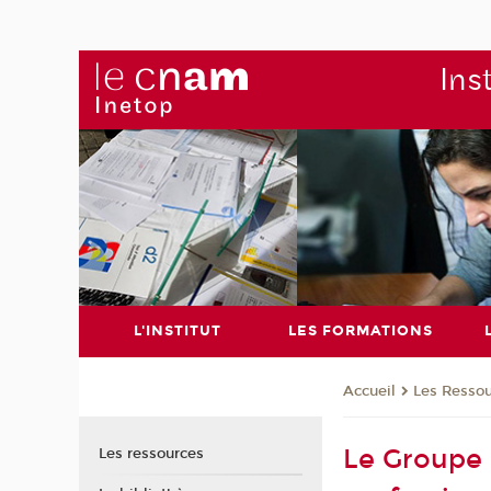
Ins
L'INSTITUT
LES FORMATIONS
Les Resso
Accueil
Le Groupe d
Les ressources