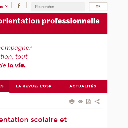
ts
orientation pro
fessionnelle
compagner
tion, tout
 de
la v
ie.
ES
LA REVUE: L'OSP
ACTUALITÉS
entation scolaire et