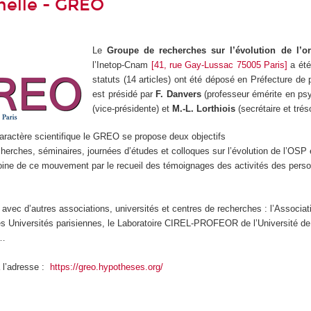
nelle - GREO
Le
Groupe de recherches sur l’évolution de l’or
l’Inetop-Cnam
[41, rue Gay-Lussac 75005 Paris]
a été
statuts (14 articles) ont été déposé en Préfecture de
est présidé par
F. Danvers
(professeur émérite en ps
(vice-présidente) et
M.-L. Lorthiois
(secrétaire et trés
aractère scientifique le GREO se propose deux objectifs
herches, séminaires, journées d’études et colloques sur l’évolution de l’OSP 
moine de ce mouvement par le recueil des témoignages des activités des person
 avec d’autres associations, universités et centres de recherches : l’Associa
es Universités parisiennes, le Laboratoire CIREL-PROFEOR de l’Université de Li
 …
 l’adresse :
https://greo.hypotheses.org/