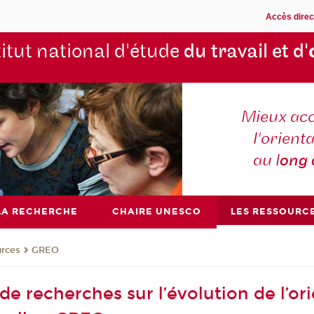
Accès direc
titut national d'étude
du travail et d'
Mieux ac
l'orienta
au l
ong
LA RECHERCHE
CHAIRE UNESCO
LES RESSOURC
urces
GREO
e recherches sur l’évolution de l’ori