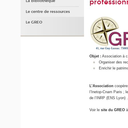
profession
La bibliothèque
Le centre de ressources
Le GREO
Objet :
Association à c
Organiser des rec
Enrichir le patri
L’Association
coopère
l’Inetop-Cnam Paris ; l
de l’INRP (ENS Lyon)
Voir le
site du GREO
à