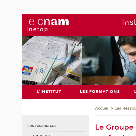
Ins
L'INSTITUT
LES FORMATIONS
Les Resso
Accueil
Le Groupe d
Les ressources