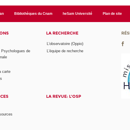
lan
Bibliothèques du Cnam
heSam Université
Plan de site
IONS
LA RECHERCHE
RÉS
L'observatoire (Oppio)
s Psychologues de
L'équipe de recherche
onale
a carte
ts
RCES
LA REVUE: L'OSP
ssources