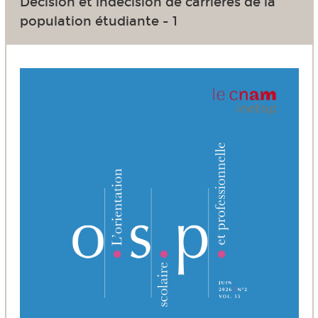
Décision et indécision de carrières de la
population étudiante - 1