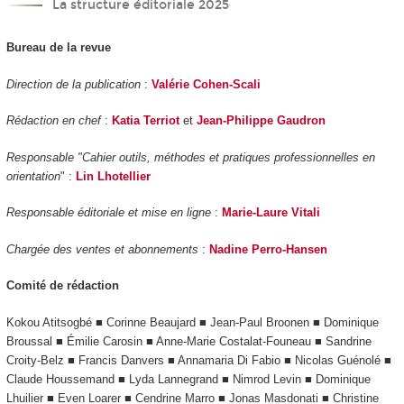
La structure éditoriale 2025
Bureau de la revue
Direction de la publication
:
Valérie Cohen-Scali
Rédaction en chef
:
Katia Terriot
et
Jean-Philippe Gaudron
Responsable "Cahier outils, méthodes et pratiques professionnelles en
orientation
" :
Lin Lhotellier
Responsable éditoriale et mise en ligne
:
Marie-Laure Vitali
Chargée des ventes et abonnements
:
Nadine Perro-Hansen
Comité de rédaction
Kokou Atitsogbé ■ Corinne Beaujard ■ Jean-Paul Broonen ■ Dominique
Broussal ■ Émilie Carosin ■ Anne-Marie Costalat-Founeau ■ Sandrine
Croity-Belz ■ Francis Danvers ■ Annamaria Di Fabio ■ Nicolas Guénolé ■
Claude Houssemand ■ Lyda Lannegrand ■ Nimrod Levin ■ Dominique
Lhuilier ■ Even Loarer ■ Cendrine Marro ■ Jonas Masdonati ■ Christine