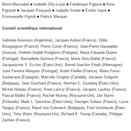
Morin-Messabel ■ Isabelle Olry-Louis ■ Frédérique Pigeyre ■ Anne
Pignault ■ Jacques Pouyaud ■ Isabelle Soidet ■ Émilie Vayre ■
Emmanuelle Vignoli ■ Patrick Werquin
Conseil scientifique international
Gabriela Aisenson (Argentine), Jacques Aubret (France), Odile
Bourguignon (France), Pierre Coslin (France), Jean-Pierre Dauwalder
(Suisse), Violette Drabik-Podgórna (Pologne), Maria Eduarda Duarte
(Portugal), Bernadette Dumora (France), Marie Duru-Bellat (France),
Jacquelynne S. Eccles (États-Unis), Bernd-Joachim Ertelt (Allemagne),
José Ferreira Marques (Portugal), André Flieller (France), Maria Forns-
Santacana (Espagne), Marcelle Gingras (Canada), Jacques Grégoire
(Belgique), Jean Guichard (France), Norman C. Gysberg (États-Unis),
Michel Huteau (France), Anne Lancry (France), Jacques Lautrey (France),
Pascal Mallet (France), Rachel Mulvey (Royaume-Uni), Jari Nurmi
(Finlande), Mark L. Savickas (États-Unis), Georges Solaux (France), Lucie
Tanguy (France), Raoul Van Esbroeck (Belgique), Fred Vondracek (États-
Unis), Tony Watts (Royaume-Uni), Richard A. Young (Canada), Philippe
Zarifian (France)