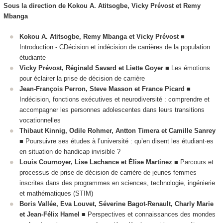
Sous la direction de Kokou A. Atitsogbe, Vicky Prévost et Remy
Mbanga
Kokou A. Atitsogbe, Remy Mbanga et Vicky Prévost
■
Introduction - CDécision et indécision de carrières de la population
étudiante
Vicky Prévost, Réginald Savard et Liette Goyer
■ Les émotions
pour éclairer la prise de décision de carrière
Jean-François Perron, Steve Masson et France Picard
■
Indécision, fonctions exécutives et neurodiversité : comprendre et
accompagner les personnes adolescentes dans leurs transitions
vocationnelles
Thibaut Kinnig, Odile Rohmer, Antton Timera et Camille Sanrey
■ Poursuivre ses études à l’université : qu’en disent les étudiant·es
en situation de handicap invisible ?
Louis Cournoyer, Lise Lachance et Élise Martinez
■ Parcours et
processus de prise de décision de carrière de jeunes femmes
inscrites dans des programmes en sciences, technologie, ingénierie
et mathématiques (STIM)
Boris Vallée, Eva Louvet, Séverine Bagot-Renault, Charly Marie
et Jean-Félix Hamel
■ Perspectives et connaissances des mondes