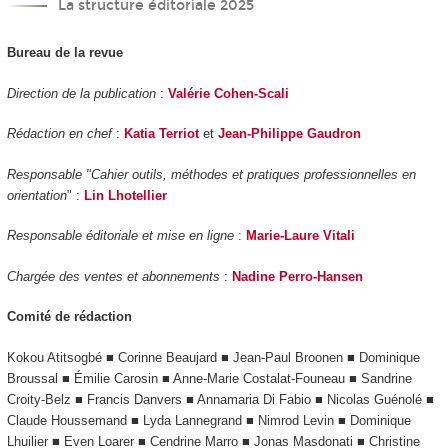
La structure éditoriale 2025
Bureau de la revue
Direction de la publication
:
Valérie Cohen-Scali
Rédaction en chef
:
Katia Terriot
et
Jean-Philippe Gaudron
Responsable "Cahier outils, méthodes et pratiques professionnelles en
orientation
" :
Lin Lhotellier
Responsable éditoriale et mise en ligne
:
Marie-Laure Vitali
Chargée des ventes et abonnements
:
Nadine Perro-Hansen
Comité de rédaction
Kokou Atitsogbé ■ Corinne Beaujard ■ Jean-Paul Broonen ■ Dominique
Broussal ■ Émilie Carosin ■ Anne-Marie Costalat-Founeau ■ Sandrine
Croity-Belz ■ Francis Danvers ■ Annamaria Di Fabio ■ Nicolas Guénolé ■
Claude Houssemand ■ Lyda Lannegrand ■ Nimrod Levin ■ Dominique
Lhuilier ■ Even Loarer ■ Cendrine Marro ■ Jonas Masdonati ■ Christine