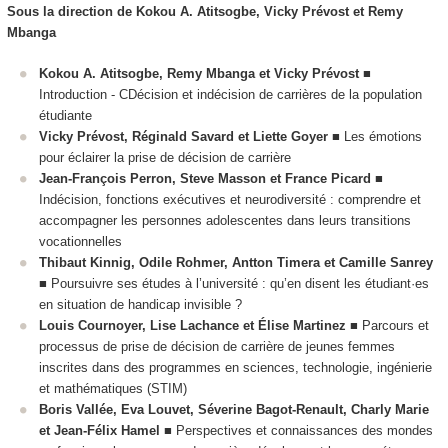
Sous la direction de Kokou A. Atitsogbe, Vicky Prévost et Remy
Mbanga
Kokou A. Atitsogbe, Remy Mbanga et Vicky Prévost
■
Introduction - CDécision et indécision de carrières de la population
étudiante
Vicky Prévost, Réginald Savard et Liette Goyer
■ Les émotions
pour éclairer la prise de décision de carrière
Jean-François Perron, Steve Masson et France Picard
■
Indécision, fonctions exécutives et neurodiversité : comprendre et
accompagner les personnes adolescentes dans leurs transitions
vocationnelles
Thibaut Kinnig, Odile Rohmer, Antton Timera et Camille Sanrey
■ Poursuivre ses études à l’université : qu’en disent les étudiant·es
en situation de handicap invisible ?
Louis Cournoyer, Lise Lachance et Élise Martinez
■ Parcours et
processus de prise de décision de carrière de jeunes femmes
inscrites dans des programmes en sciences, technologie, ingénierie
et mathématiques (STIM)
Boris Vallée, Eva Louvet, Séverine Bagot-Renault, Charly Marie
et Jean-Félix Hamel
■ Perspectives et connaissances des mondes