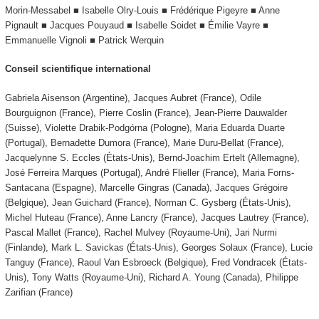
Morin-Messabel ■ Isabelle Olry-Louis ■ Frédérique Pigeyre ■ Anne
Pignault ■ Jacques Pouyaud ■ Isabelle Soidet ■ Émilie Vayre ■
Emmanuelle Vignoli ■ Patrick Werquin
Conseil scientifique international
Gabriela Aisenson (Argentine), Jacques Aubret (France), Odile
Bourguignon (France), Pierre Coslin (France), Jean-Pierre Dauwalder
(Suisse), Violette Drabik-Podgórna (Pologne), Maria Eduarda Duarte
(Portugal), Bernadette Dumora (France), Marie Duru-Bellat (France),
Jacquelynne S. Eccles (États-Unis), Bernd-Joachim Ertelt (Allemagne),
José Ferreira Marques (Portugal), André Flieller (France), Maria Forns-
Santacana (Espagne), Marcelle Gingras (Canada), Jacques Grégoire
(Belgique), Jean Guichard (France), Norman C. Gysberg (États-Unis),
Michel Huteau (France), Anne Lancry (France), Jacques Lautrey (France),
Pascal Mallet (France), Rachel Mulvey (Royaume-Uni), Jari Nurmi
(Finlande), Mark L. Savickas (États-Unis), Georges Solaux (France), Lucie
Tanguy (France), Raoul Van Esbroeck (Belgique), Fred Vondracek (États-
Unis), Tony Watts (Royaume-Uni), Richard A. Young (Canada), Philippe
Zarifian (France)