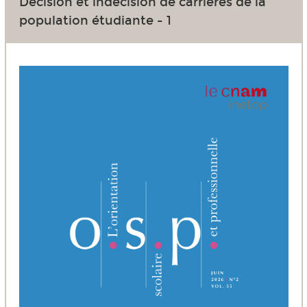
Décision et indécision de carrières de la
population étudiante - 1