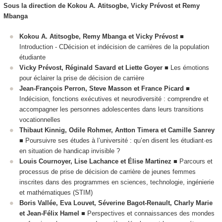
Sous la direction de Kokou A. Atitsogbe, Vicky Prévost et Remy
Mbanga
Kokou A. Atitsogbe, Remy Mbanga et Vicky Prévost
■
Introduction - CDécision et indécision de carrières de la population
étudiante
Vicky Prévost, Réginald Savard et Liette Goyer
■ Les émotions
pour éclairer la prise de décision de carrière
Jean-François Perron, Steve Masson et France Picard
■
Indécision, fonctions exécutives et neurodiversité : comprendre et
accompagner les personnes adolescentes dans leurs transitions
vocationnelles
Thibaut Kinnig, Odile Rohmer, Antton Timera et Camille Sanrey
■ Poursuivre ses études à l’université : qu’en disent les étudiant·es
en situation de handicap invisible ?
Louis Cournoyer, Lise Lachance et Élise Martinez
■ Parcours et
processus de prise de décision de carrière de jeunes femmes
inscrites dans des programmes en sciences, technologie, ingénierie
et mathématiques (STIM)
Boris Vallée, Eva Louvet, Séverine Bagot-Renault, Charly Marie
et Jean-Félix Hamel
■ Perspectives et connaissances des mondes