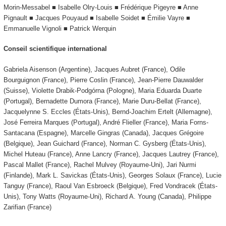
Morin-Messabel ■ Isabelle Olry-Louis ■ Frédérique Pigeyre ■ Anne
Pignault ■ Jacques Pouyaud ■ Isabelle Soidet ■ Émilie Vayre ■
Emmanuelle Vignoli ■ Patrick Werquin
Conseil scientifique international
Gabriela Aisenson (Argentine), Jacques Aubret (France), Odile
Bourguignon (France), Pierre Coslin (France), Jean-Pierre Dauwalder
(Suisse), Violette Drabik-Podgórna (Pologne), Maria Eduarda Duarte
(Portugal), Bernadette Dumora (France), Marie Duru-Bellat (France),
Jacquelynne S. Eccles (États-Unis), Bernd-Joachim Ertelt (Allemagne),
José Ferreira Marques (Portugal), André Flieller (France), Maria Forns-
Santacana (Espagne), Marcelle Gingras (Canada), Jacques Grégoire
(Belgique), Jean Guichard (France), Norman C. Gysberg (États-Unis),
Michel Huteau (France), Anne Lancry (France), Jacques Lautrey (France),
Pascal Mallet (France), Rachel Mulvey (Royaume-Uni), Jari Nurmi
(Finlande), Mark L. Savickas (États-Unis), Georges Solaux (France), Lucie
Tanguy (France), Raoul Van Esbroeck (Belgique), Fred Vondracek (États-
Unis), Tony Watts (Royaume-Uni), Richard A. Young (Canada), Philippe
Zarifian (France)