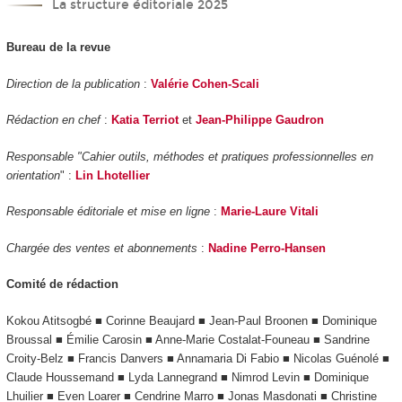
La structure éditoriale 2025
Bureau de la revue
Direction de la publication
:
Valérie Cohen-Scali
Rédaction en chef
:
Katia Terriot
et
Jean-Philippe Gaudron
Responsable "Cahier outils, méthodes et pratiques professionnelles en
orientation
" :
Lin Lhotellier
Responsable éditoriale et mise en ligne
:
Marie-Laure Vitali
Chargée des ventes et abonnements
:
Nadine Perro-Hansen
Comité de rédaction
Kokou Atitsogbé ■ Corinne Beaujard ■ Jean-Paul Broonen ■ Dominique
Broussal ■ Émilie Carosin ■ Anne-Marie Costalat-Founeau ■ Sandrine
Croity-Belz ■ Francis Danvers ■ Annamaria Di Fabio ■ Nicolas Guénolé ■
Claude Houssemand ■ Lyda Lannegrand ■ Nimrod Levin ■ Dominique
Lhuilier ■ Even Loarer ■ Cendrine Marro ■ Jonas Masdonati ■ Christine