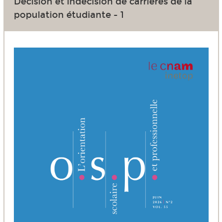
Décision et indécision de carrières de la
population étudiante - 1