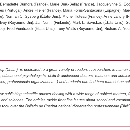
 Bernadette Dumora (France), Marie Duru-Bellat (France), Jacquelynne S. Ecc
es (Portugal), André Flieller (France), Maria Forns-Santacana (Espagne), Mar
e), Norman C. Gysberg (États-Unis), Michel Huteau (France), Anne Lancry (F
lvey (Royaume-Uni), Jari Nurmi (Finlande), Mark L. Savickas (États-Unis), G
ue), Fred Vondracek (États-Unis), Tony Watts (Royaume-Uni), Richard A. You
netop (Cnam), is dedicated to a great variety of readers : researchers in human 
s, educational psychologists, child & adolescent doctors, teachers and adminis
ons, professionals organizations...) and students can find here material on sc
iew publishing scientific articles dealing with a wide range of subject-matters, 
and sciences. The articles tackle front line issues about school and vocation
 took over the Bulletin de l'Institut national d'orientation professionnelle (BIN