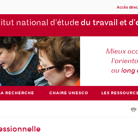
Accès direc
titut national d'étude
du travail et d'
Mieux ac
l'orienta
au l
ong
LA RECHERCHE
CHAIRE UNESCO
LES RESSOURC
fessionnelle