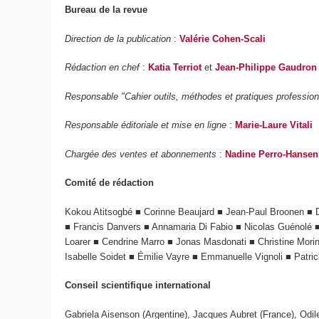
Bureau de la revue
Direction de la publication
:
Valérie Cohen-Scali
Rédaction en chef
:
Katia Terriot
et
Jean-Philippe Gaudron
Responsable "Cahier outils, méthodes et pratiques professionn
Responsable éditoriale et mise en ligne
:
Marie-Laure Vitali
Chargée des ventes et abonnements
:
Nadine Perro-Hansen
Comité de rédaction
Kokou Atitsogbé ■ Corinne Beaujard ■ Jean-Paul Broonen ■ D
■ Francis Danvers ■ Annamaria Di Fabio ■ Nicolas Guénolé
Loarer ■ Cendrine Marro ■ Jonas Masdonati ■ Christine Mori
Isabelle Soidet ■ Émilie Vayre ■ Emmanuelle Vignoli ■ Patri
Conseil scientifique international
Gabriela Aisenson (Argentine), Jacques Aubret (France), Odile