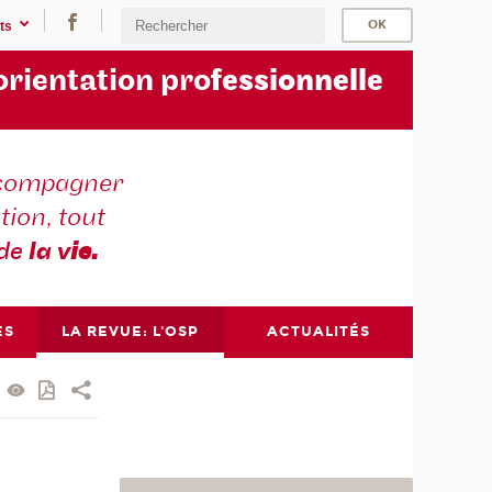
ts
orientation pro
fessionnelle
compagner
tion, tout
 de
la v
ie.
ES
LA REVUE: L'OSP
ACTUALITÉS