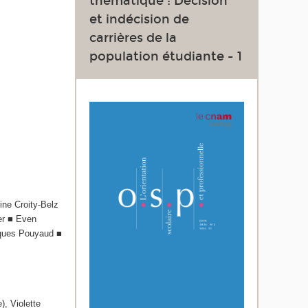
thématique : Décision
et indécision de
carrières de la
population étudiante - 1
ne Croity-Belz
er ■ Even
cques Pouyaud ■
), Violette