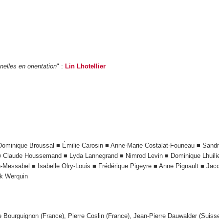
elles en orientation
" :
Lin Lhotellier
ominique Broussal ■ Émilie Carosin ■ Anne-Marie Costalat-Founeau ■ Sandri
 ■ Claude Houssemand ■ Lyda Lannegrand ■ Nimrod Levin ■ Dominique Lhuili
n-Messabel ■ Isabelle Olry-Louis ■ Frédérique Pigeyre ■ Anne Pignault ■ Ja
ck Werquin
 Bourguignon (France), Pierre Coslin (France), Jean-Pierre Dauwalder (Suisse