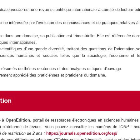
ofessionnelle
est une revue scientifique internationale à comité de lecture édit
onne intéressée par l'évolution des connaissances et de pratiques relatives à l'
e dans son domaine, sa publication est trimestrielle. Elle est référencée dans
ques internationales.
cientifiques d'une grande diversité, traitant des questions de l'orientation so
sciences humaines et sociales telles que la sociologie, l'économie et 
des résumés de thèses soutenues et des analyses critiques d'ouvrage.
èrement apprécié des praticiennes et praticiens du domaine.
ition
e à
OpenEdition
, portail de ressources électroniques en sciences humaines 
a plateforme de revues. Vous pouvez consulter les numéros de l'
OSP - acc
i de restriction de 2 ans :
https://journals.openedition.org/osp/
de ses différentes rubriques ("Cahier outils-méthodes"), ainsi que des infor