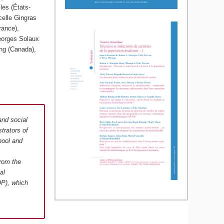
les (États-
celle Gingras
rance),
eorges Solaux
ng (Canada),
and social
trators of
hool and
from the
al
OP), which