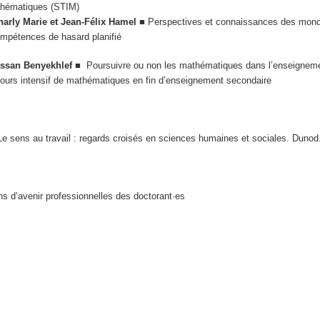
athématiques (STIM)
harly Marie et Jean-Félix Hamel
■ Perspectives et connaissances des mon
ompétences de hasard planifié
Hassan Benyekhlef
■
Poursuivre ou non les mathématiques dans l’enseigneme
 cours intensif de mathématiques en fin d’enseignement secondaire
Le sens au travail : regards croisés en sciences humaines et sociales. Dunod
ons d’avenir professionnelles des doctorant·es