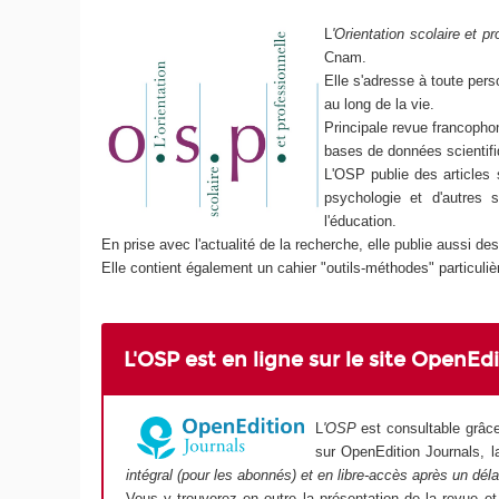
L
'Orientation scolaire et pr
Cnam.
Elle s'adresse à toute pers
au long de la vie.
Principale revue francophon
bases de données scientifi
L'OSP publie des articles s
psychologie et d'autres 
l'éducation.
En prise avec l'actualité de la recherche, elle publie aussi 
Elle contient également un cahier "outils-méthodes" particuli
L'OSP est en ligne sur le site OpenEd
L
'OSP
est consultable grâc
sur OpenEdition Journals, l
intégral (pour les abonnés) et en libre-accès après un déla
Vous y trouverez en outre la présentation de la revue et 