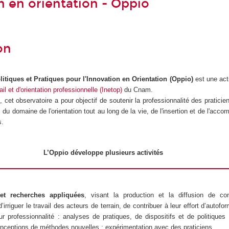
n en orientation - Oppio
on
itiques et Pratiques pour l'Innovation en Orientation (Oppio)
est une act
ail et d'orientation professionnelle (Inetop)
du Cnam.
0
, cet observatoire a pour objectif de soutenir la professionnalité des praticie
s du domaine de l'orientation tout au long de la vie, de l'insertion et de l'ac
s.
L’Oppio développe plusieurs activités
et recherches appliquées
, visant la production et la diffusion de co
’irriguer le travail des acteurs de terrain, de contribuer à leur effort d’autofo
ur professionnalité : analyses de pratiques, de dispositifs et de politiques
conceptions de méthodes nouvelles ; expérimentation avec des praticiens