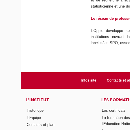
et de recherche affec
statisticienne et une d
Le réseau de professi
L’Oppio développe ses
institutions œuvrant da
labellisées SPO, assoc
Infos site
Contacts et p
L'INSTITUT
LES FORMAT
Historique
Les certificats
L'Equipe
La formation de
l'Education Nati
Contacts et plan