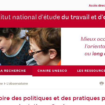
Accès direc
titut national d'étude
du travail et d'
Mieux ac
l'orienta
au l
ong
LA RECHERCHE
CHAIRE UNESCO
LES RESSOURC
he
L'observatoire
oire des politiques et des pratiques 