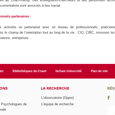
tés au Cnam-Inetop. Des enseignants-chercheurs et des personnels tech
ocumentaliste sont associés à leur travail.
onnels partenaires
:
 activités en partenariat avec un réseau de professionnels, praticiens
ns le champ de l’orientation tout au long de la vie : CIO, CIBC, missions loc
iations, entreprises…
lan
Bibliothèques du Cnam
heSam Université
Plan de site
IONS
LA RECHERCHE
RÉS
L'observatoire (Oppio)
s Psychologues de
L'équipe de recherche
onale