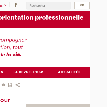
ts
orientation pro
fessionnelle
compagner
tion, tout
 de
la v
ie.
ES
LA REVUE: L'OSP
ACTUALITÉS
pour