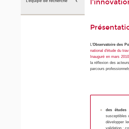
l'innovatio
L'équipe de recherche
Présentati
L'
Observatoire des Pol
national d'étude du trav
Inauguré en mars 201
la réflexion des acteur
parcours professionnel
des
études 
susceptibles d
développer le
validation ; 