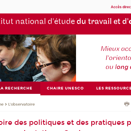
Accès direc
titut national d'étude
du travail et d'
Mieux ac
l'orienta
au l
ong
LA RECHERCHE
CHAIRE UNESCO
LES RESSOURC
he
L'observatoire
oire des politiques et des pratiques 