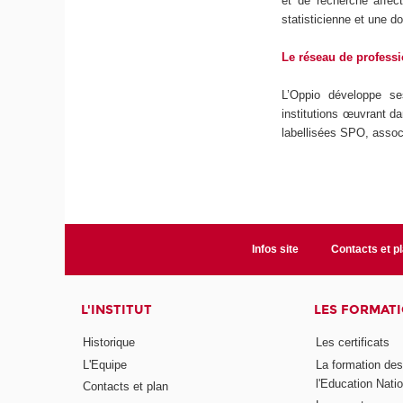
et de recherche affec
statisticienne et une d
Le réseau de professi
L’Oppio développe ses
institutions œuvrant da
labellisées SPO, assoc
Infos site
Contacts et p
L'INSTITUT
LES FORMAT
Historique
Les certificats
L'Equipe
La formation de
l'Education Nati
Contacts et plan