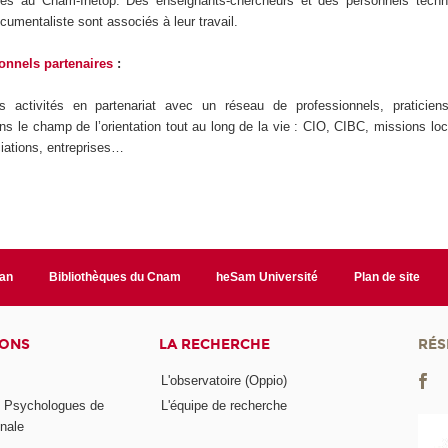
tés au Cnam-Inetop. Des enseignants-chercheurs et des personnels tech
ocumentaliste sont associés à leur travail.
onnels partenaires
:
 activités en partenariat avec un réseau de professionnels, praticiens
ns le champ de l’orientation tout au long de la vie : CIO, CIBC, missions loc
iations, entreprises…
lan
Bibliothèques du Cnam
heSam Université
Plan de site
IONS
LA RECHERCHE
RÉS
L'observatoire (Oppio)
s Psychologues de
L'équipe de recherche
onale