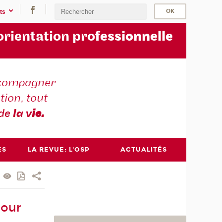
ts
orientation pro
fessionnelle
compagner
tion, tout
 de
la v
ie.
ES
LA REVUE: L'OSP
ACTUALITÉS
pour