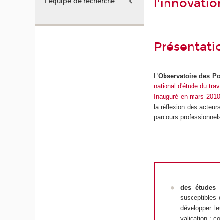
l'innovatio
L'équipe de recherche
Présentati
L'
Observatoire des Pol
national d'étude du trav
Inauguré en mars 201
la réflexion des acteur
parcours professionnel
des
études 
susceptibles d
développer le
validation ; 