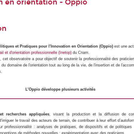
n en orientation - Oppio
on
itiques et Pratiques pour l'Innovation en Orientation (Oppio)
est une act
ail et d'orientation professionnelle (Inetop)
du Cnam.
0
, cet observatoire a pour objectif de soutenir la professionnalité des praticie
s du domaine de l'orientation tout au long de la vie, de l'insertion et de l'ac
s.
L’Oppio développe plusieurs activités
et recherches appliquées
, visant la production et la diffusion de co
’irriguer le travail des acteurs de terrain, de contribuer à leur effort d’autofo
ur professionnalité : analyses de pratiques, de dispositifs et de politiques
conceptions de méthodes nouvelles ; expérimentation avec des praticiens