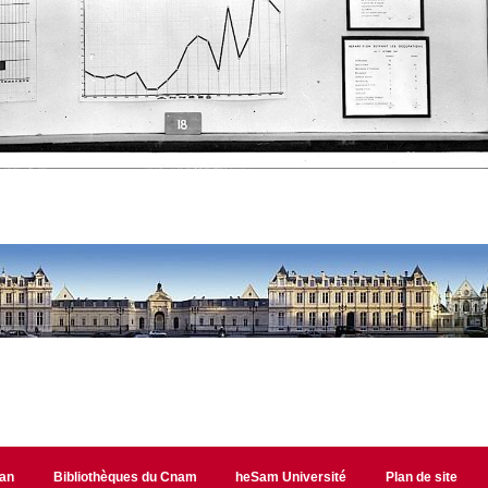
lan
Bibliothèques du Cnam
heSam Université
Plan de site