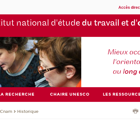
Accès direc
titut national d'étude
du travail et d'
Mieux ac
l'orienta
au l
ong
LA RECHERCHE
CHAIRE UNESCO
LES RESSOURC
u Cnam
Historique