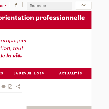
ts
orientation pro
fessionnelle
compagner
tion, tout
 de
la v
ie.
ES
LA REVUE: L'OSP
ACTUALITÉS