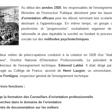
Au début des
années 1920
, les responsables de l'enseignem
Ministère de l'Instruction Publique désirèrent jeter les bas
d'orientation efficace
pour les élèves terminant leur scolarit
destinant à l'apprentissage. En même temps, un groupe de
positivistes et "progressistes" souhaitaient organiser d
rationnelle et plus équitable la société en fondant le process
sociale sur des
méthodes psychotechniques
.
eux ordres de préoccupations conduisit à la création en 1928 d'un "étab
eur", l'Institut National d'Orientation Professionnelle. Le président
 directeur de l'enseignement technique,
Edmond Labbé
. Il était dirigé pa
logie au Collège de France, assisté de
Henri Laugier
, un universitaire
en Fontègne
, inspecteur général de l'enseignement technique.
trois fonctions :
e la formation des Conseillers d'orientation professionnelle
herches dans le domaine de l'orientation
ntre de documentation sur les métiers