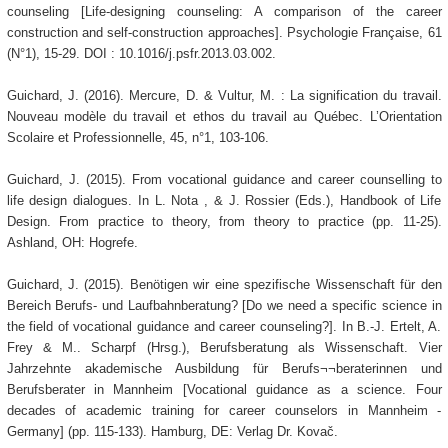
counseling [Life-designing counseling: A comparison of the career
construction and self-construction approaches]. Psychologie Française, 61
(N°1), 15-29. DOI : 10.1016/j.psfr.2013.03.002.
Guichard, J. (2016). Mercure, D. & Vultur, M. : La signification du travail.
Nouveau modèle du travail et ethos du travail au Québec. L’Orientation
Scolaire et Professionnelle, 45, n°1, 103-106.
Guichard, J. (2015). From vocational guidance and career counselling to
life design dialogues. In L. Nota , & J. Rossier (Eds.), Handbook of Life
Design. From practice to theory, from theory to practice (pp. 11-25).
Ashland, OH: Hogrefe.
Guichard, J. (2015). Benötigen wir eine spezifische Wissenschaft für den
Bereich Berufs- und Laufbahnberatung? [Do we need a specific science in
the field of vocational guidance and career counseling?]. In B.-J. Ertelt, A.
Frey & M.. Scharpf (Hrsg.), Berufsberatung als Wissenschaft. Vier
Jahrzehnte akademische Ausbildung für Berufs¬¬beraterinnen und
Berufsberater in Mannheim [Vocational guidance as a science. Four
decades of academic training for career counselors in Mannheim -
Germany] (pp. 115-133). Hamburg, DE: Verlag Dr. Kovač.