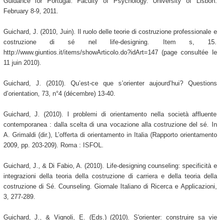
Guidance for Portugal. Faculty of Psychology. University of Lisbon.
February 8-9, 2011.
Guichard, J. (2010, Juin). Il ruolo delle teorie di costruzione professionale e
costruzione di sé nel life-designing. Item s, 15.
http://www.giuntios.it/items/showArticolo.do?idArt=147 (page consultée le
11 juin 2010).
Guichard, J. (2010). Qu’est-ce que s’orienter aujourd’hui? Questions
d’orientation, 73, n°4 (décembre) 13-40.
Guichard, J. (2010). I problemi di orientamento nella società affluente
contemporanea : dalla scelta di una vocazione alla costruzione del sé. In
A. Grimaldi (dir.), L’offerta di orientamento in Italia (Rapporto orientamento
2009, pp. 203-209). Roma : ISFOL.
Guichard, J., & Di Fabio, A. (2010). Life-designing counseling: specificità e
integrazioni della teoria della costruzione di carriera e della teoria della
costruzione di Sé. Counseling. Giornale Italiano di Ricerca e Applicazioni,
3, 277-289.
Guichard, J., & Vignoli, E. (Eds.) (2010). S'orienter: construire sa vie