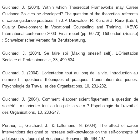
Guichard, J. (2004). Within which Theoretical Frameworks may Career
Guidance Policies be developed? The question of the theoretical referents
of career guidance practices. In J.P. Dauwalder, R. Kunz & J. Renz (Eds.),
Quality Development in Vocational Counseling and Training. IAEVG
International conference 2003: Final report (pp. 60-73). Dübendorf (Suisse)
: Schweizerischer Verband für Berufsberatung.
Guichard, J. (2004). Se faire soi [Making oneself self]. L’Orientation
Scolaire et Professionnelle, 33, 499-534.
Guichard, J. (2004). L’orientation tout au long de la vie. Introduction au
numéro I : questions théoriques et pratiques. L’orientation des jeunes.
Psychologie du Travail et des Organisations, 10, 231-232.
Guichard, J. (2004). Comment élaborer scientifiquement la question de
société : « s’orienter tout au long de la vie » ? Psychologie du Travail et
des Organisations, 10, 233-247.
Portnoi, L., Guichard, J., & Lallemand, N. (2004). The effect of career
interventions designed to increase self-knowledge on the self-concepts of
adolescents. Journal of Vocational Behavior, 65, 484-497.