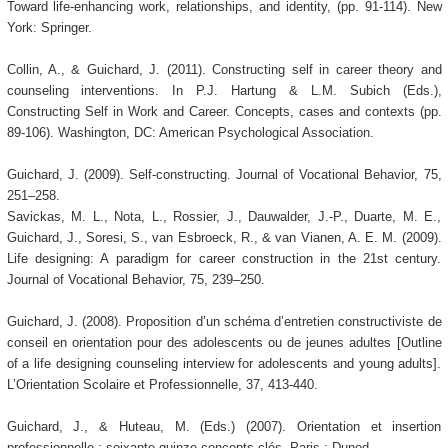
Toward life-enhancing work, relationships, and identity, (pp. 91-114). New
York: Springer.
Collin, A., & Guichard, J. (2011). Constructing self in career theory and
counseling interventions. In P.J. Hartung & L.M. Subich (Eds.),
Constructing Self in Work and Career. Concepts, cases and contexts (pp.
89-106). Washington, DC: American Psychological Association.
Guichard, J. (2009). Self-constructing. Journal of Vocational Behavior, 75,
251–258.
Savickas, M. L., Nota, L., Rossier, J., Dauwalder, J.-P., Duarte, M. E.,
Guichard, J., Soresi, S., van Esbroeck, R., & van Vianen, A. E. M. (2009).
Life designing: A paradigm for career construction in the 21st century.
Journal of Vocational Behavior, 75, 239–250.
Guichard, J. (2008). Proposition d’un schéma d’entretien constructiviste de
conseil en orientation pour des adolescents ou de jeunes adultes [Outline
of a life designing counseling interview for adolescents and young adults].
L’Orientation Scolaire et Professionnelle, 37, 413-440.
Guichard, J., & Huteau, M. (Eds.) (2007). Orientation et insertion
professionnelle : soixante-quinze concepts-clés. Paris : Dunod.