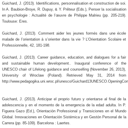
Guichard, J. (2013). Identifications, personnalisation et construction de soi.
In A. Baubion-Broye, R. Dupuy, & Y. Prêteur (Eds.), Penser la socialisation
en psychologie : Actualité de l’œuvre de Philippe Malrieu (pp. 205-219).
Toulouse: Eres.
Guichard, J. (2013). Comment aider les jeunes formés dans une école
malade de l’orientation à s’orienter dans la vie ? L’Orientation Scolaire et
Professionnelle, 42, 181-198.
Guichard, J. (2013). Career guidance, education, and dialogues for a fair
and sustainable human development.. Inaugural conference of the
UNESCO chair of Lifelong guidance and counselling (November 26, 2013),
University of Wroclaw (Poland). Retrieved May 31, 2014 from
http://www.pedagogika.uni.wroc.pl/unesco/Guichard13UNESCO.OpeningCon
Guichard, J. (2013). Anticipar el proprio futuro y orientarse al final de la
adolescencia y en el momento de la emergencia de la edad adulta. In P.
Figuera Gazo (Ed.), Orientación Professional y Transiciones en el Mundo
Global. Innovaciones en Orientación Sistémica y en Gestón Personal de la
Carrera (pp. 85-109). Barcelona : Laertes.