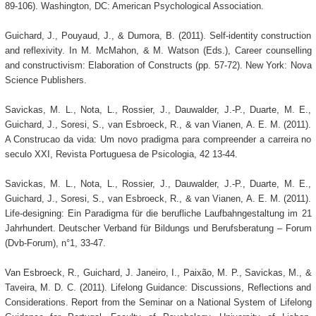
89-106). Washington, DC: American Psychological Association.
Guichard, J., Pouyaud, J., & Dumora, B. (2011). Self-identity construction
and reflexivity. In M. McMahon, & M. Watson (Eds.), Career counselling
and constructivism: Elaboration of Constructs (pp. 57-72). New York: Nova
Science Publishers.
Savickas, M. L., Nota, L., Rossier, J., Dauwalder, J.-P., Duarte, M. E.,
Guichard, J., Soresi, S., van Esbroeck, R., & van Vianen, A. E. M. (2011).
A Construcao da vida: Um novo pradigma para compreender a carreira no
seculo XXI, Revista Portuguesa de Psicologia, 42 13-44.
Savickas, M. L., Nota, L., Rossier, J., Dauwalder, J.-P., Duarte, M. E.,
Guichard, J., Soresi, S., van Esbroeck, R., & van Vianen, A. E. M. (2011).
Life-designing: Ein Paradigma für die berufliche Laufbahngestaltung im 21
Jahrhundert. Deutscher Verband für Bildungs und Berufsberatung – Forum
(Dvb-Forum), n°1, 33-47.
Van Esbroeck, R., Guichard, J. Janeiro, I., Paixão, M. P., Savickas, M., &
Taveira, M. D. C. (2011). Lifelong Guidance: Discussions, Reflections and
Considerations. Report from the Seminar on a National System of Lifelong