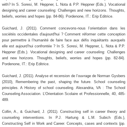
with? In S. Soresi, M. Heppner, L. Nota & P.P. Heppner (Eds.). Vocational
designing and career counseling: Challenges and new horizons. Thoughts,
beliefs, worries and hopes (pp. 84-86). Pordenone, IT.: Erip Editrice.
Guichard, J. (2011). Comment concevons-nous l’orientation dans les
sociétés occidentales d'aujourd'hui ? Comment réformer cette conception
pour permettre à l’humanité de faire face aux défis inquiétants auxquels
elle est aujourd’hui confrontée ? In S. Soresi, M. Heppner, L. Nota & P.P.
Heppner (Eds.). Vocational designing and career counseling: Challenges
and new horizons. Thoughts, beliefs, worries and hopes (pp. 82-84).
Pordenone, IT.: Erip Editrice.
Guichard, J. (2011). Analyse et recension de l’ouvrage de Norman Gysbers
(2010), Remembering the past, shaping the future. School counseling
principles. A History of school counseling. Alexandria, VA : The School
Counseling Association. L’Orientation Scolaire et Professionnelle, 40, 485-
489.
Collin, A., & Guichard, J. (2011). Constructing self in career theory and
counseling interventions. In P.J. Hartung & L.M. Subich (Eds.),
Constructing Self in Work and Career. Concepts, cases and contexts (pp.