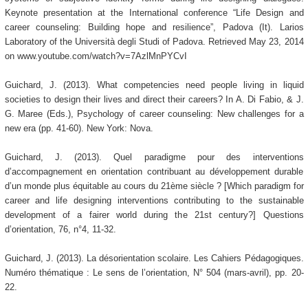
Keynote presentation at the International conference “Life Design and
career counseling: Building hope and resilience”, Padova (It). Larios
Laboratory of the Università degli Studi of Padova. Retrieved May 23, 2014
on www.youtube.com/watch?v=7AzlMnPYCvI
Guichard, J. (2013). What competencies need people living in liquid
societies to design their lives and direct their careers? In A. Di Fabio, & J.
G. Maree (Eds.), Psychology of career counseling: New challenges for a
new era (pp. 41-60). New York: Nova.
Guichard, J. (2013). Quel paradigme pour des interventions
d’accompagnement en orientation contribuant au développement durable
d’un monde plus équitable au cours du 21ème siècle ? [Which paradigm for
career and life designing interventions contributing to the sustainable
development of a fairer world during the 21st century?] Questions
d’orientation, 76, n°4, 11-32.
Guichard, J. (2013). La désorientation scolaire. Les Cahiers Pédagogiques.
Numéro thématique : Le sens de l’orientation, N° 504 (mars-avril), pp. 20-
22.