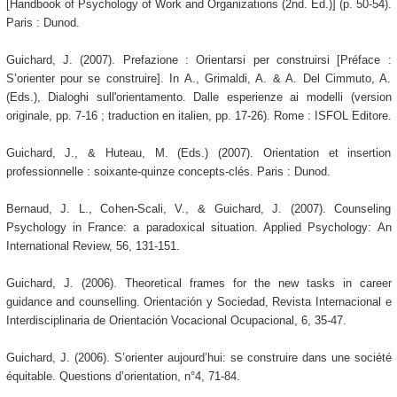
[Handbook of Psychology of Work and Organizations (2nd. Ed.)] (p. 50-54).
Paris : Dunod.
Guichard, J. (2007). Prefazione : Orientarsi per construirsi [Préface :
S’orienter pour se construire]. In A., Grimaldi, A. & A. Del Cimmuto, A.
(Eds.), Dialoghi sull'orientamento. Dalle esperienze ai modelli (version
originale, pp. 7-16 ; traduction en italien, pp. 17-26). Rome : ISFOL Editore.
Guichard, J., & Huteau, M. (Eds.) (2007). Orientation et insertion
professionnelle : soixante-quinze concepts-clés. Paris : Dunod.
Bernaud, J. L., Cohen-Scali, V., & Guichard, J. (2007). Counseling
Psychology in France: a paradoxical situation. Applied Psychology: An
International Review, 56, 131-151.
Guichard, J. (2006). Theoretical frames for the new tasks in career
guidance and counselling. Orientación y Sociedad, Revista Internacional e
Interdisciplinaria de Orientación Vocacional Ocupacional, 6, 35-47.
Guichard, J. (2006). S’orienter aujourd’hui: se construire dans une société
équitable. Questions d’orientation, n°4, 71-84.