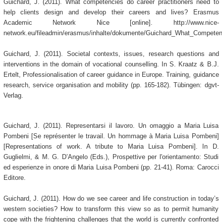
Guichard, J. (2011). What competencies do career practitioners need to
help clients design and develop their careers and lives? Erasmus
Academic Network Nice [online]. http://www.nice-
network.eu/fileadmin/erasmus/inhalte/dokumente/Guichard_What_Competen
Guichard, J. (2011). Societal contexts, issues, research questions and
interventions in the domain of vocational counselling. In S. Kraatz & B.J.
Ertelt, Professionalisation of career guidance in Europe. Training, guidance
research, service organisation and mobility (pp. 165-182). Tübingen: dgvt-
Verlag.
Guichard, J. (2011). Representarsi il lavoro. Un omaggio a Maria Luisa
Pombeni [Se représenter le travail. Un hommage à Maria Luisa Pombeni]
[Representations of work. A tribute to Maria Luisa Pombeni]. In D.
Guglielmi, & M. G. D’Angelo (Eds.), Prospettive per l'orientamento: Studi
ed esperienze in onore di Maria Luisa Pombeni (pp. 21-41). Roma: Carocci
Editore.
Guichard, J. (2011). How do we see career and life construction in today’s
western societies? How to transform this view so as to permit humanity
cope with the frightening challenges that the world is currently confronted