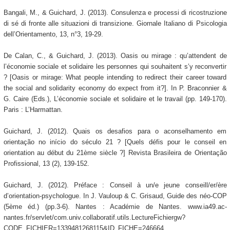
Bangali, M., & Guichard, J. (2013). Consulenza e processi di ricostruzione
di sé di fronte alle situazioni di transizione. Giornale Italiano di Psicologia
dell’Orientamento, 13, n°3, 19-29.
De Calan, C., & Guichard, J. (2013). Oasis ou mirage : qu’attendent de
l’économie sociale et solidaire les personnes qui souhaitent s’y reconvertir
? [Oasis or mirage: What people intending to redirect their career toward
the social and solidarity economy do expect from it?]. In P. Braconnier &
G. Caire (Eds.), L’économie sociale et solidaire et le travail (pp. 149-170).
Paris : L’Harmattan.
Guichard, J. (2012). Quais os desafios para o aconselhamento em
orientação no início do século 21 ? [Quels défis pour le conseil en
orientation au début du 21ème siècle ?] Revista Brasileira de Orientação
Profissional, 13 (2), 139-152.
Guichard, J. (2012). Préface : Conseil à un/e jeune conseill/er/ère
d’orientation-psychologue. In J. Vauloup & C. Grisaud, Guide des néo-COP
(5ème éd.) (pp.3-6). Nantes : Académie de Nantes. www.ia49.ac-
nantes.fr/servlet/com.univ.collaboratif.utils.LectureFichiergw?
CODE_FICHIER=1339481268115&ID_FICHE=246664