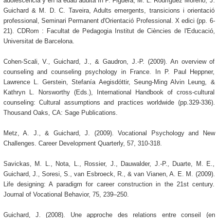
adolescencia y en la edad adulta In P. Figuera, M. L. Rodríguez Moreno, J.
Guichard & M. D. C. Taveira, Adults emergents, transicions i orientació
professional, Seminari Permanent d'Orientació Professional. X edici (pp. 6-
21). CDRom : Facultat de Pedagogia Institut de Ciències de l'Educació,
Universitat de Barcelona.
Cohen-Scali, V., Guichard, J., & Gaudron, J.-P. (2009). An overview of
counseling and counseling psychology in France. In P. Paul Heppner,
Lawrence L. Gerstein, Stefanía Aegisdóttir, Seung-Ming Alvin Leung, &
Kathryn L. Norsworthy (Eds.), International Handbook of cross-cultural
counseling: Cultural assumptions and practices worldwide (pp.329-336).
Thousand Oaks, CA: Sage Publications.
Metz, A. J., & Guichard, J. (2009). Vocational Psychology and New
Challenges. Career Development Quarterly, 57, 310-318.
Savickas, M. L., Nota, L., Rossier, J., Dauwalder, J.-P., Duarte, M. E.,
Guichard, J., Soresi, S., van Esbroeck, R., & van Vianen, A. E. M. (2009).
Life designing: A paradigm for career construction in the 21st century.
Journal of Vocational Behavior, 75, 239–250.
Guichard, J. (2008). Une approche des relations entre conseil (en