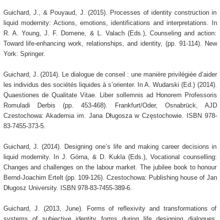
Guichard, J., & Pouyaud, J. (2015). Processes of identity construction in
liquid modernity: Actions, emotions, identifications and interpretations. In
R. A. Young, J. F. Domene, & L. Valach (Eds.), Counseling and action:
Toward life-enhancing work, relationships, and identity, (pp. 91-114). New
York: Springer.
Guichard, J. (2014). Le dialogue de conseil : une manière privilégiée d’aider
les individus des sociétés liquides à s’orienter. In A. Wudarski (Ed.) (2014).
Quaestiones de Qualitate Vitae. Liber sollemnis ad Honorem Professoris
Romuladi Derbis (pp. 453-468). Frankfurt/Oder, Osnabrück, AJD
Czestochowa: Akademia im. Jana Długosza w Częstochowie. ISBN 978-
83-7455-373-5.
Guichard, J. (2014). Designing one’s life and making career decisions in
liquid modernity. In J. Górna, & D. Kukla (Eds.), Vocational counselling:
Changes and challenges on the labour market. The jubilee book to honour
Bernd-Joachim Ertelt (pp. 109-126). Czestochowa: Publishing house of Jan
Długosz University. ISBN 978-83-7455-389-6.
Guichard, J. (2013, June). Forms of reflexivity and transformations of
systems of subjective identity forms during life designing dialogues.