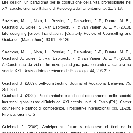
Life design: un paradigma per la costruzione della vita professionale nel
XXI secolo. Giornale Italiano di Psicologia dell’Orientamento, 11, 3-18.
Savickas, M. L., Nota, L., Rossier, J., Dauwalder, J.-P., Duarte, M. E.,
Guichard, J., Soresi, S., van Esbroeck, R., & van Vianen, A. E. M. (2010).
Life designing [Greek Translation]. [Quarterly Review of Counselling and
Guidance] (March-June), 90-91, 99-126.
Savickas, M. L., Nota, L., Rossier, J., Dauwalder, J.-P., Duarte, M. E.,
Guichard, J., Soresi, S., van Esbroeck, R., & van Vianen, A. E. M. (2010).
A Construcao da vida: Um novo paradigma para entender a carreira no
seculo XXI. Revista Interamericana de Psicologia, 44, 203-217.
Guichard, J. (2009). Self-constructing. Journal of Vocational Behavior, 75,
251–258.
Guichard, J. (2009). Problematiche e sfide dell’orientamento nelle società
industriali globalizzate all’inizio del XXI secolo. In A. di Fabio (Ed.), Career
counseling e bilanco di competenze. Prospettive internazionali (pp. 11-28).
Firenze: Giunti O.S.
Guichard, J. (2009). Anticipar su futuro y orientarse al final de la