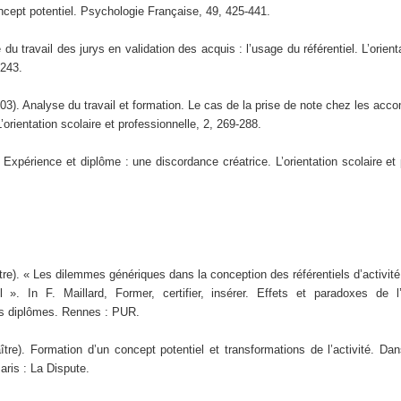
ncept potentiel. Psychologie Française, 49, 425-441.
du travail des jurys en validation des acquis : l’usage du référentiel. L’orient
-243.
003). Analyse du travail et formation. Le cas de la prise de note chez les ac
’orientation scolaire et professionnelle, 2, 269-288.
. Expérience et diplôme : une discordance créatrice. L’orientation scolaire et 
ître). « Les dilemmes génériques dans la conception des référentiels d’activité
 ». In F. Maillard, Former, certifier, insérer. Effets et paradoxes de l’
es diplômes. Rennes : PUR.
ître). Formation d’un concept potentiel et transformations de l’activité. Dans
aris : La Dispute.