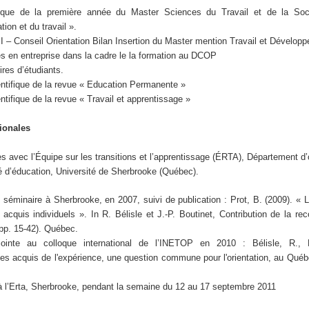
que de la première année du Master Sciences du Travail et de la Soc
tion et du travail ».
I – Conseil Orientation Bilan Insertion du Master mention Travail et Dévelop
 en entreprise dans la cadre le la formation au DCOP
es d’étudiants.
tifique de la revue « Education Permanente »
tifique de la revue « Travail et apprentissage »
ionales
es avec l’Équipe sur les transitions et l’apprentissage (ÉRTA), Département d’
té d’éducation, Université de Sherbrooke (Québec).
n séminaire à Sherbrooke, en 2007, suivi de publication : Prot, B. (2009). « 
s acquis individuels ». In R. Bélisle et J.-P. Boutinet, Contribution de la r
pp. 15-42). Québec.
njointe au colloque international de l’INETOP en 2010 : Bélisle, R.,
es acquis de l'expérience, une question commune pour l'orientation, au Québ
à l’Erta, Sherbrooke, pendant la semaine du 12 au 17 septembre 2011