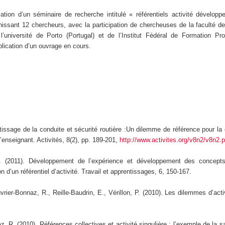
ation d’un séminaire de recherche intitulé « référentiels activité dévelop
nissant 12 chercheurs, avec la participation de chercheuses de la faculté d
’université de Porto (Portugal) et de l’Institut Fédéral de Formation Pro
lication d’un ouvrage en cours.
tissage de la conduite et sécurité routière :Un dilemme de référence pour la
d’enseignant. Activités, 8(2), pp. 189-201,
http://www.activites.org/v8n2/v8n2.p
. (2011). Développement de l’expérience et développement des concepts 
n d’un référentiel d’activité. Travail et apprentissages, 6, 150-167.
rier-Bonnaz, R., Reille-Baudrin, E., Vérillon, P. (2010). Les dilemmes d’act
.
, R. (2010). Références collectives et activité singulière : l’exemple de la sa