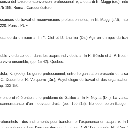
enza del lavoro e riconversioni professionali », a cura di B. Maggi (s/d), inter
175-188. Roma : Carocci éditore.
ssances du travail et reconversions professionnelles, in B. Maggi (s/d), Interp
-220. Paris : PUF.
orance du clinicien ». In Y. Clot et D. Lhuillier (Dir.) Agir en clinique du tra
uble vie du collectif dans les acquis individuels ». In R. Bélisle et J.-P. Bouti
u vivre ensemble, (pp. 15-42). Québec.
ulski, K. (2008). Le genre professionnel, entre l’organisation prescrite et la sa
 C. Desombre, R. Verquerre (Dir.), Psychologie du travail et des organisatio
 pp. 133-150.
rience et référentiels : le problème de Galilée ». In F. Neyrat (Dir.), La valid
reconnaissance d’un nouveau droit. (pp. 199-218). Bellecombe-en-Bauge
référentiels : des instruments pour transformer l’expérience en acquis ». In F.
ation nationale dans l’univers des certifications, CPC Documents, N° 3 (pp.