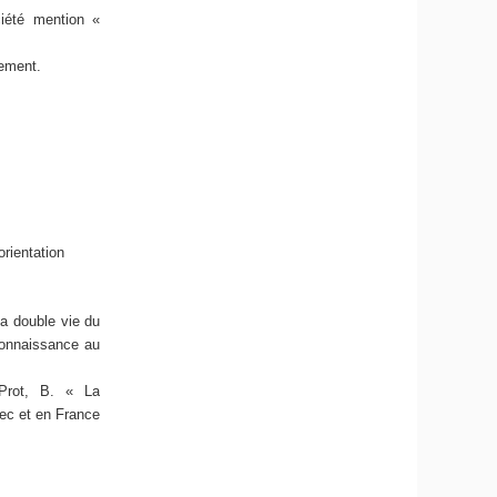
iété mention «
pement.
orientation
La double vie du
econnaissance au
 Prot, B. « La
ec et en France