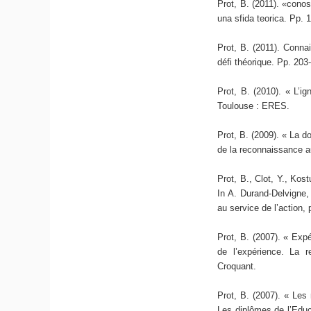
Prot, B. (2011). «conosc
una sfida teorica. Pp. 
Prot, B. (2011). Connai
défi théorique. Pp. 203
Prot, B. (2010). « L’ign
Toulouse : ERES.
Prot, B. (2009). « La do
de la reconnaissance a
Prot, B., Clot, Y., Kost
In A. Durand-Delvigne,
au service de l’action,
Prot, B. (2007). « Expé
de l’expérience. La 
Croquant.
Prot, B. (2007). « Les 
Les diplômes de l’Educ