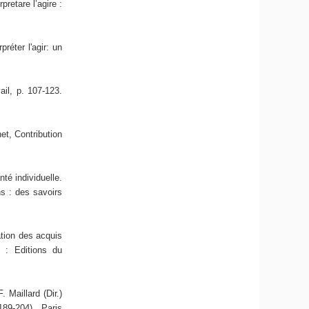
pretare l’agire :
réter l'agir: un
vail, p. 107-123.
net, Contribution
nté individuelle.
ns : des savoirs
ation des acquis
 : Editions du
 Maillard (Dir.)
 189-204). Paris