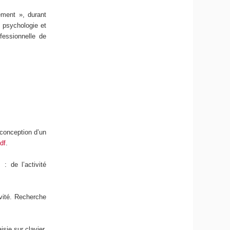
pement », durant
e psychologie et
fessionnelle de
 conception d’un
df
.
: de l’activité
ivité. Recherche
isie sur clavier.