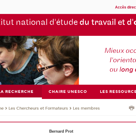
Accès direc
titut national d'étude
du travail et d'
Mieux ac
l'orienta
au l
ong
LA RECHERCHE
CHAIRE UNESCO
LES RESSOURC
he
Les Chercheurs et Formateurs
Les membres
Bernard Prot