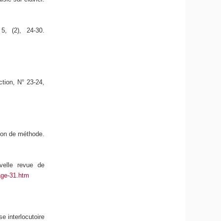
5, (2), 24-30.
ction, N° 23-24,
stion de méthode.
velle revue de
age-31.htm
se interlocutoire