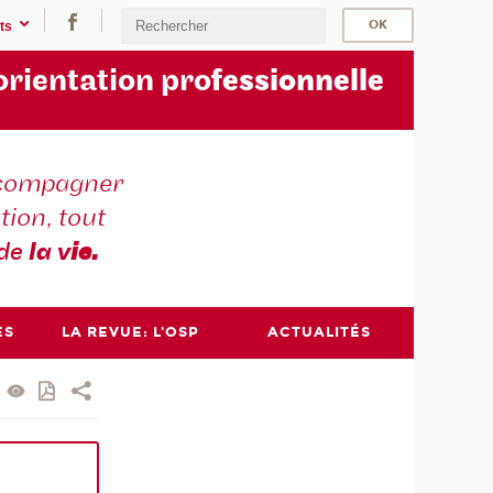
ts
orientation pro
fessionnelle
compagner
tion, tout
 de
la v
ie.
ES
LA REVUE: L'OSP
ACTUALITÉS
bernaud Jean-Luc Bernaud
Jean-Luc Bernaud