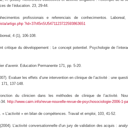
ces de l’éducation. 23, 29-44.
hecimentos profissionais e referenciais de conhecimentos. Laboreal, 
revista/artigo.php ?id=37t45nSU5471123722593863651
aboreal, 4 (1), 106-108.
nt critique du développement : Le concept potentiel. Psychologie de l’intera
ier d’avenir. Education Permanente 171, pp. 5-20.
007). Evaluer les effets d’une intervention en clinique de l’activité : une que
 171, 137-148.
fonction du clinicien dans les méthodes de clinique de l’activité. Nou
1-34.
http://www.cairn.info/revue-nouvelle-revue-de-psychosociologie-2006-1-p
). « L’activité » en bilan de compétences. Travail et emploi, 103, 41-52.
(2004). L’activité conversationnelle d’un jury de validation des acquis : analy