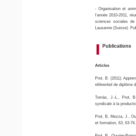
- Organisation et anim
l’année 2010-2011, réu
sciences sociales de l
Lausanne (Suisse). Pub
Publications
Articles
Prot, B. (2011). Appren
référentiel de diplôme 
Tomàs, J.-L., Prot, B
syndicale à la productio
Prot, B, Mezza, J., Ouv
et formation, 63, 63-76
Prot, B., Ouvrier-Bonnaz