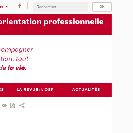
ts
orientation pro
fessionnelle
compagner
tion, tout
 de
la v
ie.
ES
LA REVUE: L'OSP
ACTUALITÉS