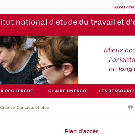
Accès direc
titut national d'étude
du travail et d'
Mieux ac
l'orienta
au l
ong
LA RECHERCHE
CHAIRE UNESCO
LES RESSOURC
u Cnam
Contacts et plan
Plan d'accès