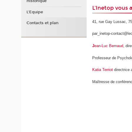
Historique
L'Inetop vous a
L'Equipe
41, rue Gay Lussac, 7
Contacts et plan
par_inetop-contact@le
J
ean-Luc Bernaud
, dir
Professeur de Psycholog
Katia Terriot
directrice 
Maîtresse de conféren