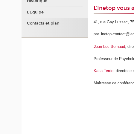
Historique
L'Inetop vous a
L'Equipe
41, rue Gay Lussac, 7
Contacts et plan
par_inetop-contact@le
J
ean-Luc Bernaud
, dir
Professeur de Psycholog
Katia Terriot
directrice 
Maîtresse de conféren