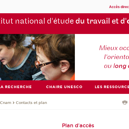
Accès direc
titut national d'étude
du travail et d'
Mieux ac
l'orienta
au l
ong
LA RECHERCHE
CHAIRE UNESCO
LES RESSOURC
u Cnam
Contacts et plan
Plan d'accès