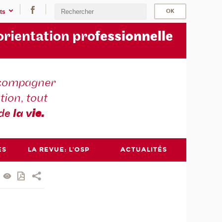
ts
orientation pro
fessionnelle
compagner
tion, tout
 de
la v
ie.
ES
LA REVUE: L'OSP
ACTUALITÉS