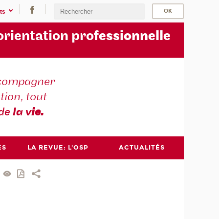
ts
orientation pro
fessionnelle
compagner
tion, tout
 de
la v
ie.
ES
LA REVUE: L'OSP
ACTUALITÉS