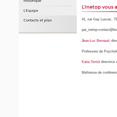
Historique
L'Inetop vous a
L'Equipe
41, rue Gay Lussac, 7
Contacts et plan
par_inetop-contact@le
J
ean-Luc Bernaud
, dir
Professeur de Psycholog
Katia Terriot
directrice 
Maîtresse de conféren