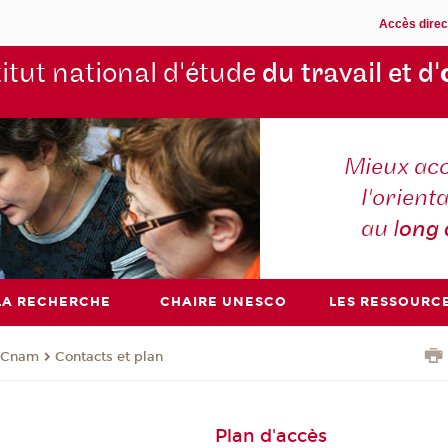
Accès direc
titut national d'étude
du travail et d'
Mieux ac
l'orienta
au l
ong
LA RECHERCHE
CHAIRE UNESCO
LES RESSOURC
u Cnam
Contacts et plan
Plan d'accès