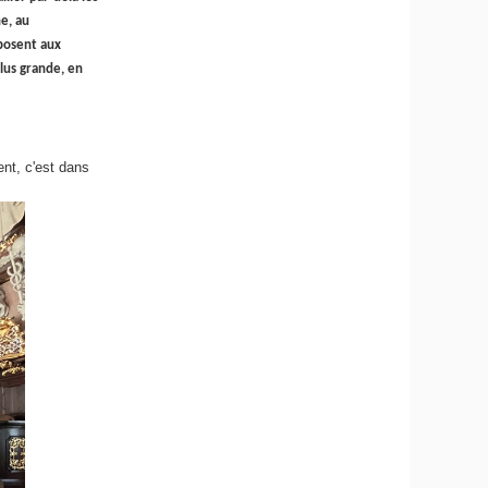
e, au
posent aux
lus grande, en
ent, c'est dans