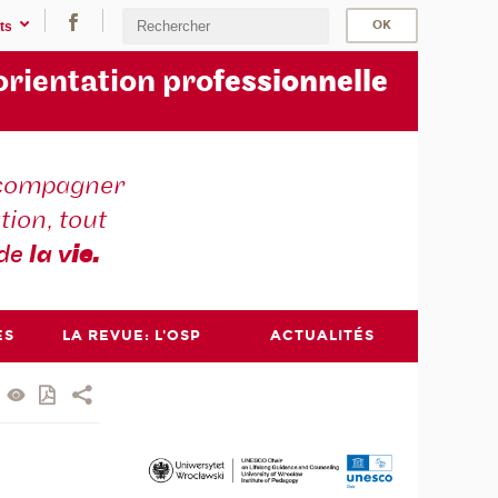
ts
orientation pro
fessionnelle
compagner
tion, tout
 de
la v
ie.
ES
LA REVUE: L'OSP
ACTUALITÉS