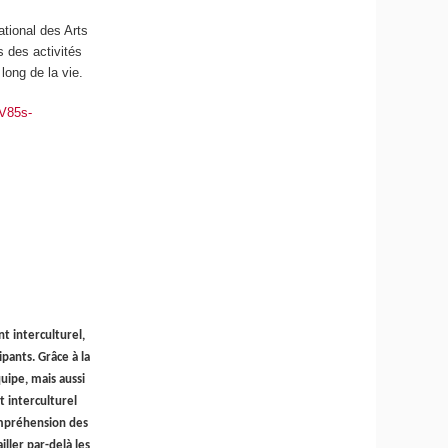
ational des Arts
s des activités
long de la vie.
V85s-
t interculturel,
ants. Grâce à la
uipe, mais aussi
 interculturel
ompréhension des
iller par-delà les