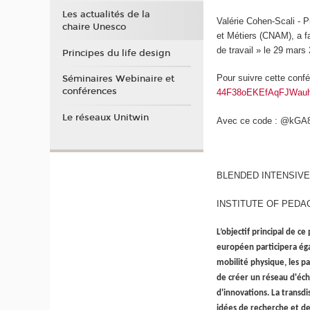
Les actualités de la
Valérie Cohen-Scali - P
chaire Unesco
et Métiers (CNAM), a fai
de travail » le 29 mars
Principes du life design
Pour suivre cette conf
Séminaires Webinaire et
conférences
44F38oEKEfAqFJWauh
Le réseaux Unitwin
Avec ce code : @kGA
BLENDED INTENSIV
INSTITUTE OF PEDAG
L’objectif principal de c
européen participera ég
mobilité physique, les pa
de créer un réseau d'éch
d'innovations. La transd
idées de recherche et de 