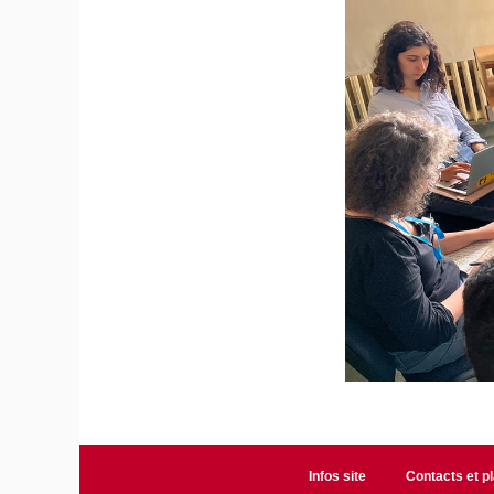
Infos site
Contacts et p