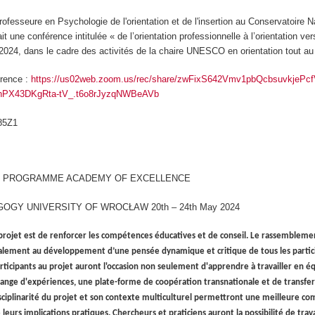
rofesseure en Psychologie de l'orientation et de l'insertion au Conservatoire N
t une conférence intitulée « de l’orientation professionnelle à l’orientation ver
 2024, dans le cadre des activités de la chaire UNESCO en orientation tout au 
érence :
https://us02web.zoom.us/rec/share/zwFixS642Vmv1pbQcbsuvkjePcf
PX43DKgRta-tV_.t6o8rJyzqNWBeAVb
85Z1
E PROGRAMME ACADEMY OF EXCELLENCE
OGY UNIVERSITY OF WROCŁAW 20th – 24th May 2024
e projet est de renforcer les compétences éducatives et de conseil. Le rassemblemen
alement au développement d’une pensée dynamique et critique de tous les particip
rticipants au projet auront l'occasion non seulement d'apprendre à travailler en éq
ange d'expériences, une plate-forme de coopération transnationale et de transfert
isciplinarité du projet et son contexte multiculturel permettront une meilleure c
leurs implications pratiques. Chercheurs et praticiens auront la possibilité de trava