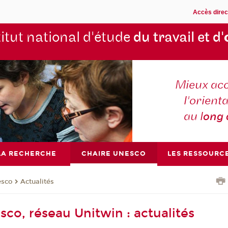
Accès direc
titut national d'étude
du travail et d'
Mieux ac
l'orienta
au l
ong
LA RECHERCHE
CHAIRE UNESCO
LES RESSOURC
esco
Actualités
sco, réseau Unitwin : actualités