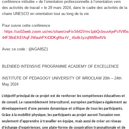
conférence intitulée « de l’orientation professionnelle à l’orientation vers
des activités de travail » le 29 mars 2024, dans le cadre des activités de la
chaire UNESCO en orientation tout au long de la vie.
Pour suivre cette conférence
:
https://us02web.zoom.us/rec/share/zwFixS642Vmv1pbQcbsuvkjePcfV85s
44F38oEKEfAqFJWauhPX43DKgRta-tV_.t6o8rJyzqNWBeAVb
Avec ce code : @kGA85Z1
BLENDED INTENSIVE PROGRAMME ACADEMY OF EXCELLENCE
INSTITUTE OF PEDAGOGY UNIVERSITY OF WROCŁAW 20th – 24th
May 2024
L’objectif principal de ce projet est de renforcer les compétences éducatives et
de conseil. Le rassemblement interculturel, européen participera également au
développement d’une pensée dynamique et critique de tous les participants.
Grâce à la mobilité physique, les participants au projet auront l'occasion non
seulement d'apprendre à travailler en équipe, mais aussi de créer un réseau
d'échange d'expériences, une plate-forme de coopération transnationale et de