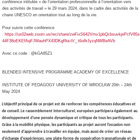
conférence intitulée « de l’orientation professionnelle à l’orientation vers
des activités de travail » le 29 mars 2024, dans le cadre des activités de la
chaire UNESCO en orientation tout au long de la vie.
Pour suivre cette conférence
:
https://us02web.zoom.us/rec/share/zwFixS642Vmv1pbQcbsuvkjePcfV85s
44F38oEKEfAqFJWauhPX43DKgRta-tV_.t6o8rJyzqNWBeAVb
Avec ce code : @kGA85Z1
BLENDED INTENSIVE PROGRAMME ACADEMY OF EXCELLENCE
INSTITUTE OF PEDAGOGY UNIVERSITY OF WROCŁAW 20th – 24th
May 2024
L’objectif principal de ce projet est de renforcer les compétences éducatives et
de conseil. Le rassemblement interculturel, européen participera également au
développement d’une pensée dynamique et critique de tous les participants.
Grâce à la mobilité physique, les participants au projet auront l'occasion non
seulement d'apprendre à travailler en équipe, mais aussi de créer un réseau
d'échange d'expériences, une plate-forme de coopération transnationale et de