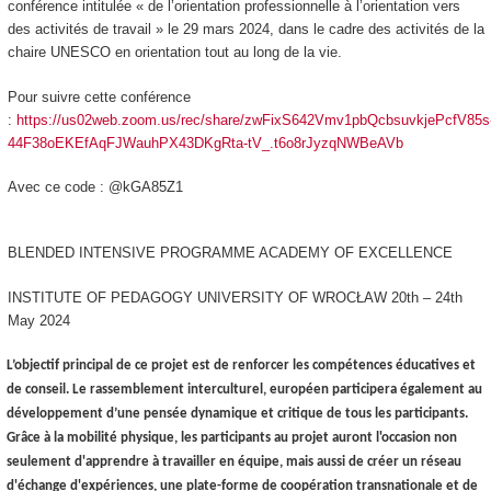
conférence intitulée « de l’orientation professionnelle à l’orientation vers
des activités de travail » le 29 mars 2024, dans le cadre des activités de la
chaire UNESCO en orientation tout au long de la vie.
Pour suivre cette conférence
:
https://us02web.zoom.us/rec/share/zwFixS642Vmv1pbQcbsuvkjePcfV85s
44F38oEKEfAqFJWauhPX43DKgRta-tV_.t6o8rJyzqNWBeAVb
Avec ce code : @kGA85Z1
BLENDED INTENSIVE PROGRAMME ACADEMY OF EXCELLENCE
INSTITUTE OF PEDAGOGY UNIVERSITY OF WROCŁAW 20th – 24th
May 2024
L’objectif principal de ce projet est de renforcer les compétences éducatives et
de conseil. Le rassemblement interculturel, européen participera également au
développement d’une pensée dynamique et critique de tous les participants.
Grâce à la mobilité physique, les participants au projet auront l'occasion non
seulement d'apprendre à travailler en équipe, mais aussi de créer un réseau
d'échange d'expériences, une plate-forme de coopération transnationale et de