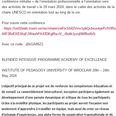
conférence intitulée « de l’orientation professionnelle à l’orientation vers
des activités de travail » le 29 mars 2024, dans le cadre des activités de la
chaire UNESCO en orientation tout au long de la vie.
Pour suivre cette conférence
:
https://us02web.zoom.us/rec/share/zwFixS642Vmv1pbQcbsuvkjePcfV85s
44F38oEKEfAqFJWauhPX43DKgRta-tV_.t6o8rJyzqNWBeAVb
Avec ce code : @kGA85Z1
BLENDED INTENSIVE PROGRAMME ACADEMY OF EXCELLENCE
INSTITUTE OF PEDAGOGY UNIVERSITY OF WROCŁAW 20th – 24th
May 2024
L’objectif principal de ce projet est de renforcer les compétences éducatives et
de conseil. Le rassemblement interculturel, européen participera également au
développement d’une pensée dynamique et critique de tous les participants.
Grâce à la mobilité physique, les participants au projet auront l'occasion non
seulement d'apprendre à travailler en équipe, mais aussi de créer un réseau
d'échange d'expériences, une plate-forme de coopération transnationale et de