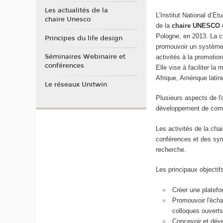
Les actualités de la
L’Institut National d’E
chaire Unesco
de la
chaire UNESCO en
Pologne, en 2013. La c
Principes du life design
promouvoir un système 
Séminaires Webinaire et
activités à la promotio
conférences
Elle vise à faciliter l
Afrique, Amérique latin
Le réseaux Unitwin
Plusieurs aspects de l'o
développement de compéte
Les activités de la cha
conférences et des symp
recherche.
Les principaux objectif
Créer une platefo
Promouvoir l'échan
colloques ouverts
Concevoir et déve