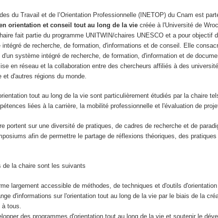
tudes du Travail et de l’Orientation Professionnelle (INETOP) du Cnam est part
 orientation et conseil tout au long de la vie
créée à l'Université de Wro
haire fait partie du programme UNITWIN/chaires UNESCO et a pour objectif 
intégré de recherche, de formation, d'informations et de conseil. Elle consac
n d'un système intégré de recherche, de formation, d'information et de documen
a mise en réseau et la collaboration entre des chercheurs affiliés à des univer
e et d'autres régions du monde.
rientation tout au long de la vie sont particulièrement étudiés par la chaire te
nces liées à la carrière, la mobilité professionnelle et l'évaluation de projets
ire portent sur une diversité de pratiques, de cadres de recherche et de par
osiums afin de permettre le partage de réflexions théoriques, des pratiques 
s de la chaire sont les suivants
rme largement accessible de méthodes, de techniques et d'outils d'orientation 
ge d'informations sur l'orientation tout au long de la vie par le biais de la cr
 à tous.
lopper des programmes d'orientation tout au long de la vie et soutenir le dév