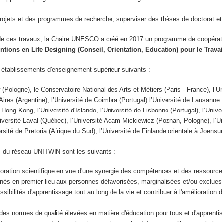
ojets et des programmes de recherche, superviser des thèses de doctorat et o
de ces travaux, la Chaire UNESCO a créé en 2017 un programme de coopéra
ventions en Life Designing (Conseil, Orientation, Education) pour le Trav
 établissements d'enseignement supérieur suivants :
 (Pologne), le Conservatoire National des Arts et Métiers (Paris - France), l’Un
Aires (Argentine), l’Université de Coimbra (Portugal) l’Université de Lausanne 
 Hong Kong, l’Université d'Islande, l’Université de Lisbonne (Portugal), l’Unive
niversité Laval (Québec), l’Université Adam Mickiewicz (Poznan, Pologne), l’U
iversité de Pretoria (Afrique du Sud), l’Université de Finlande orientale à Joen
fs du réseau UNITWIN sont les suivants :
aboration scientifique en vue d'une synergie des compétences et des ressour
tinés en premier lieu aux personnes défavorisées, marginalisées et/ou exclues
sibilités d'apprentissage tout au long de la vie et contribuer à l'amélioration
r des normes de qualité élevées en matière d'éducation pour tous et d'apprenti