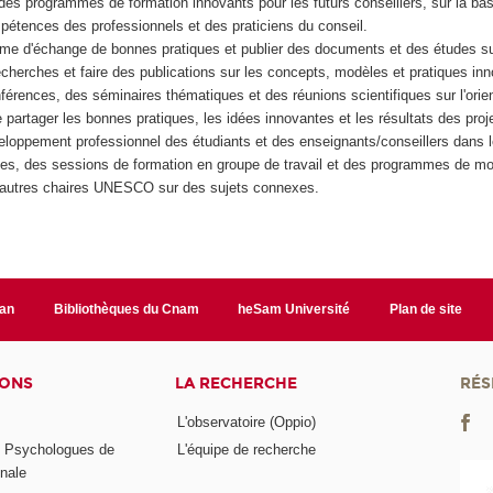
des programmes de formation innovants pour les futurs conseillers, sur la b
pétences des professionnels et des praticiens du conseil.
rme d'échange de bonnes pratiques et publier des documents et des études s
cherches et faire des publications sur les concepts, modèles et pratiques inn
férences, des séminaires thématiques et des réunions scientifiques sur l'orien
e partager les bonnes pratiques, les idées innovantes et les résultats des proj
eloppement professionnel des étudiants et des enseignants/conseillers dans le
es, des sessions de formation en groupe de travail et des programmes de mobi
d'autres chaires UNESCO sur des sujets connexes.
lan
Bibliothèques du Cnam
heSam Université
Plan de site
IONS
LA RECHERCHE
RÉS
L'observatoire (Oppio)
s Psychologues de
L'équipe de recherche
onale