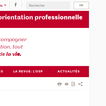
ts
orientation pro
fessionnelle
compagner
tion, tout
 de
la v
ie.
ES
LA REVUE: L'OSP
ACTUALITÉS
n