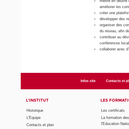
mettre en œuvre 
améliorer les com
créer une platefo
développer des re
organiser des con
du réseau, afin d
contribuer au dév
conférences local
collaborer avec 
Infos site
Contacts et p
L'INSTITUT
LES FORMAT
Historique
Les certificats
L'Equipe
La formation de
l'Education Nati
Contacts et plan