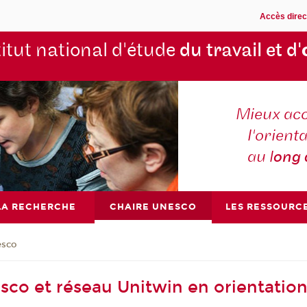
Accès direc
titut national d'étude
du travail et d'
Mieux ac
l'orienta
au l
ong
LA RECHERCHE
CHAIRE UNESCO
LES RESSOURC
esco
sco et réseau Unitwin en orientatio