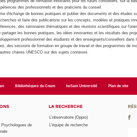
des programmes de formation innovants pour les futurs conseillers, sur la b
pétences des professionnels et des praticiens du conseil.
rme d'échange de bonnes pratiques et publier des documents et des études s
cherches et faire des publications sur les concepts, modèles et pratiques inn
férences, des séminaires thématiques et des réunions scientifiques sur l'orien
e partager les bonnes pratiques, les idées innovantes et les résultats des proj
eloppement professionnel des étudiants et des enseignants/conseillers dans le
es, des sessions de formation en groupe de travail et des programmes de mobi
d'autres chaires UNESCO sur des sujets connexes.
lan
Bibliothèques du Cnam
heSam Université
Plan de site
IONS
LA RECHERCHE
RÉS
L'observatoire (Oppio)
s Psychologues de
L'équipe de recherche
onale