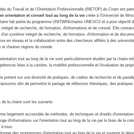
tudes du Travail et de l’Orientation Professionnelle (INETOP) du Cnam est part
 orientation et conseil tout au long de la vie
créée à l'Université de Wro
haire fait partie du programme UNITWIN/chaires UNESCO et a pour objectif 
intégré de recherche, de formation, d'informations et de conseil. Elle consac
n d'un système intégré de recherche, de formation, d'information et de documen
a mise en réseau et la collaboration entre des chercheurs affiliés à des univer
e et d'autres régions du monde.
rientation tout au long de la vie sont particulièrement étudiés par la chaire te
nces liées à la carrière, la mobilité professionnelle et l'évaluation de projets
ire portent sur une diversité de pratiques, de cadres de recherche et de par
osiums afin de permettre le partage de réflexions théoriques, des pratiques 
s de la chaire sont les suivants
rme largement accessible de méthodes, de techniques et d'outils d'orientation 
ge d'informations sur l'orientation tout au long de la vie par le biais de la cr
 à tous.
lopper des programmes d'orientation tout au long de la vie et soutenir le dév