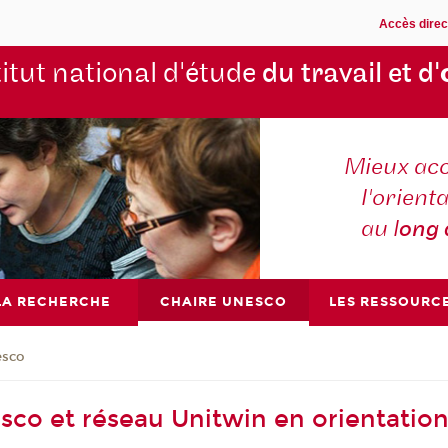
Accès direc
titut national d'étude
du travail et d'
Mieux ac
l'orienta
au l
ong
LA RECHERCHE
CHAIRE UNESCO
LES RESSOURC
esco
sco et réseau Unitwin en orientatio