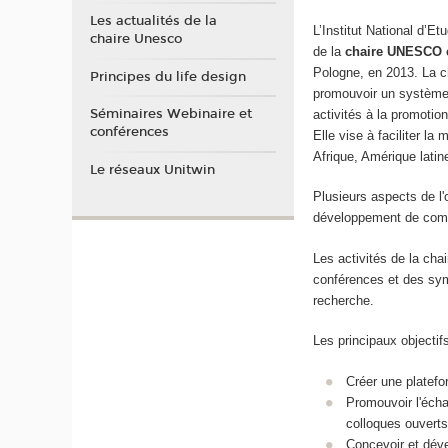
Les actualités de la
L’Institut National d’E
chaire Unesco
de la
chaire UNESCO en
Pologne, en 2013. La c
Principes du life design
promouvoir un système 
Séminaires Webinaire et
activités à la promotio
conférences
Elle vise à faciliter l
Afrique, Amérique latin
Le réseaux Unitwin
Plusieurs aspects de l'o
développement de compéte
Les activités de la cha
conférences et des symp
recherche.
Les principaux objectif
Créer une platefo
Promouvoir l'échan
colloques ouverts
Concevoir et déve