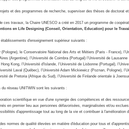
ojets et des programmes de recherche, superviser des thèses de doctorat et o
de ces travaux, la Chaire UNESCO a créé en 2017 un programme de coopéra
ventions en Life Designing (Conseil, Orientation, Education) pour le Trav
 établissements d'enseignement supérieur suivants :
 (Pologne), le Conservatoire National des Arts et Métiers (Paris - France), l’Un
Aires (Argentine), l’Université de Coimbra (Portugal) l’Université de Lausanne 
 Hong Kong, l’Université d'Islande, l’Université de Lisbonne (Portugal), l’Unive
niversité Laval (Québec), l’Université Adam Mickiewicz (Poznan, Pologne), l’U
iversité de Pretoria (Afrique du Sud), l’Université de Finlande orientale à Joen
fs du réseau UNITWIN sont les suivants :
aboration scientifique en vue d'une synergie des compétences et des ressour
tinés en premier lieu aux personnes défavorisées, marginalisées et/ou exclues
sibilités d'apprentissage tout au long de la vie et contribuer à l'amélioration
r des normes de qualité élevées en matière d'éducation pour tous et d'apprenti