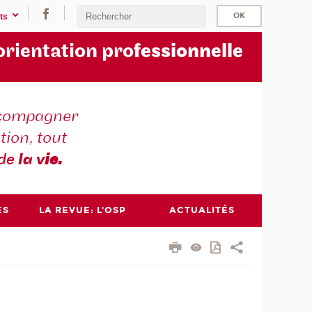
ts
orientation pro
fessionnelle
compagner
tion, tout
 de
la v
ie.
ES
LA REVUE: L'OSP
ACTUALITÉS
n