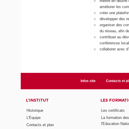
mettre en œuvre 
améliorer les com
créer une platefo
développer des re
organiser des con
du réseau, afin d
contribuer au dév
conférences local
collaborer avec 
Infos site
Contacts et p
L'INSTITUT
LES FORMAT
Historique
Les certificats
L'Equipe
La formation de
l'Education Nati
Contacts et plan