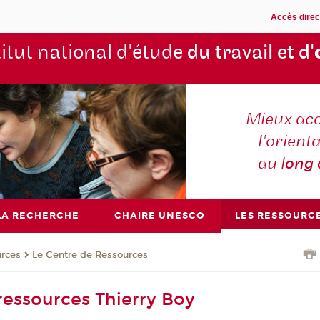
Accès direc
titut national d'étude
du travail et d'
Mieux ac
l'orienta
au l
ong
LA RECHERCHE
CHAIRE UNESCO
LES RESSOURC
urces
Le Centre de Ressources
ressources Thierry Boy