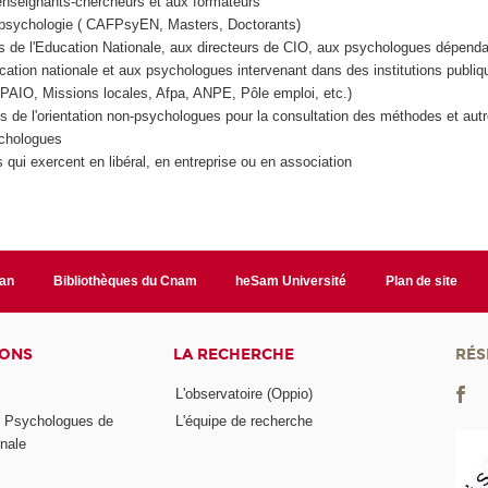
enseignants-chercheurs et aux formateurs
 psychologie ( CAFPsyEN, Masters, Doctorants)
 de l'Education Nationale, aux directeurs de CIO, aux psychologues dépend
ucation nationale et aux psychologues intervenant dans des institutions publiq
PAIO, Missions locales, Afpa, ANPE, Pôle emploi, etc.)
s de l'orientation non-psychologues pour la consultation des méthodes et autr
chologues
qui exercent en libéral, en entreprise ou en association
lan
Bibliothèques du Cnam
heSam Université
Plan de site
IONS
LA RECHERCHE
RÉS
L'observatoire (Oppio)
s Psychologues de
L'équipe de recherche
onale