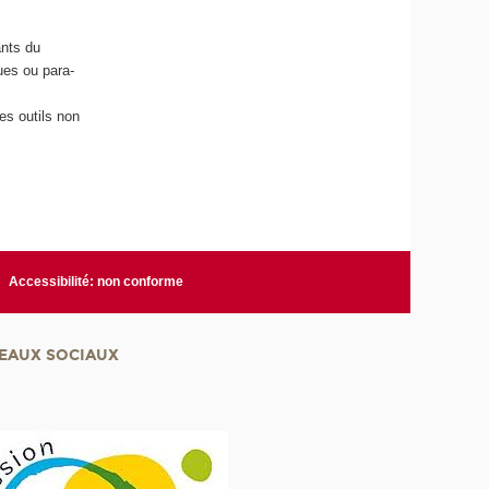
ants du
ues ou para-
es outils non
Accessibilité: non conforme
EAUX SOCIAUX