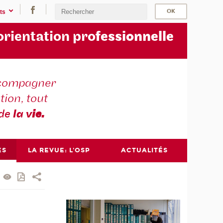
ts
orientation pro
fessionnelle
compagner
tion, tout
 de
la v
ie.
ES
LA REVUE: L'OSP
ACTUALITÉS