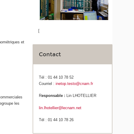
[
hométriques et
Contact
Tél : 01 44 10 78 52
Courriel :
inetop.testo@cnam.fr
R
esponsable :
Lin LHOTELLIER
s commerciales
regroupe les
lin.lhotellier@lecnam.net
Tél : 01 44 10 78 26