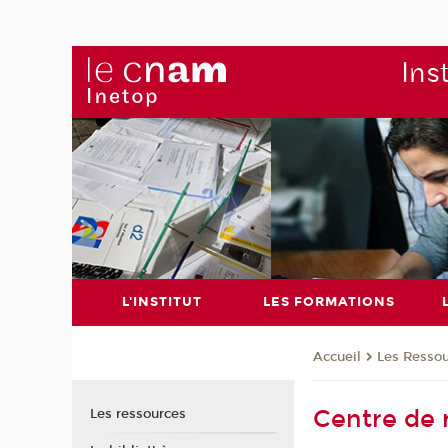
Ins
L'INSTITUT
LES FORMATIONS
Les Resso
Accueil
Centre de 
Les ressources