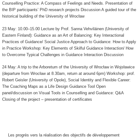
Counselling Practice: A Compass of Feelings and Needs. Presentation of
the BIP participants’ PhD research projects Discussion A guided tour of the
historical building of the University of Wrocław
23 May: 10.00–15.00 Lecture by Prof. Sanna Vehviläinen (University of
Eastern Finland): Guidance as an Art of Balancing: Key Interactional
Practices of Guidance/ Social Justice Approach to Guidance: How to Apply
in Practice Workshop: Key Elements of Skilful Guidance Interaction/ How
to Overcome Typical Challenges in Guidance Interaction Discussion
24 May: A trip to the Arboretum of the University of Wrocław in Wojsławice
(departure from Wrocław at 8.30am, return at around 6pm) Workshop: prof.
Robert Geisler (University of Opole), Social Identity and Flexible Career:
The Coaching Maps as a Life Design Guidance Tool Open
panel/discussion on Visual Tools in Counselling and Guidance: Q&A
Closing of the project – presentation of certificates
Les progrès vers la réalisation des objectifs de développement