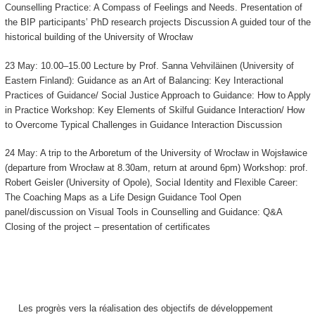
Counselling Practice: A Compass of Feelings and Needs. Presentation of
the BIP participants’ PhD research projects Discussion A guided tour of the
historical building of the University of Wrocław
23 May: 10.00–15.00 Lecture by Prof. Sanna Vehviläinen (University of
Eastern Finland): Guidance as an Art of Balancing: Key Interactional
Practices of Guidance/ Social Justice Approach to Guidance: How to Apply
in Practice Workshop: Key Elements of Skilful Guidance Interaction/ How
to Overcome Typical Challenges in Guidance Interaction Discussion
24 May: A trip to the Arboretum of the University of Wrocław in Wojsławice
(departure from Wrocław at 8.30am, return at around 6pm) Workshop: prof.
Robert Geisler (University of Opole), Social Identity and Flexible Career:
The Coaching Maps as a Life Design Guidance Tool Open
panel/discussion on Visual Tools in Counselling and Guidance: Q&A
Closing of the project – presentation of certificates
Les progrès vers la réalisation des objectifs de développement