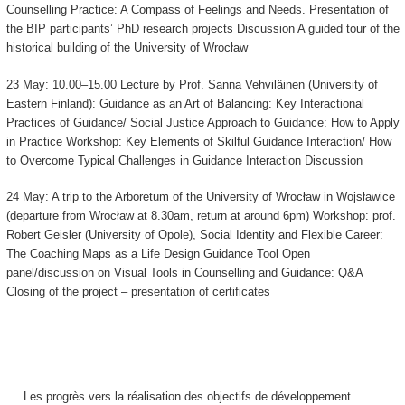
Counselling Practice: A Compass of Feelings and Needs. Presentation of
the BIP participants’ PhD research projects Discussion A guided tour of the
historical building of the University of Wrocław
23 May: 10.00–15.00 Lecture by Prof. Sanna Vehviläinen (University of
Eastern Finland): Guidance as an Art of Balancing: Key Interactional
Practices of Guidance/ Social Justice Approach to Guidance: How to Apply
in Practice Workshop: Key Elements of Skilful Guidance Interaction/ How
to Overcome Typical Challenges in Guidance Interaction Discussion
24 May: A trip to the Arboretum of the University of Wrocław in Wojsławice
(departure from Wrocław at 8.30am, return at around 6pm) Workshop: prof.
Robert Geisler (University of Opole), Social Identity and Flexible Career:
The Coaching Maps as a Life Design Guidance Tool Open
panel/discussion on Visual Tools in Counselling and Guidance: Q&A
Closing of the project – presentation of certificates
Les progrès vers la réalisation des objectifs de développement