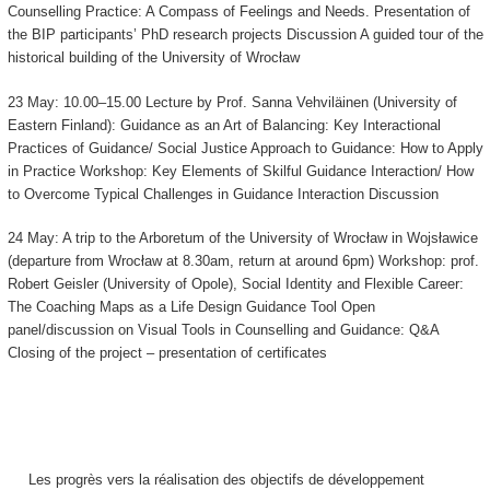
Counselling Practice: A Compass of Feelings and Needs. Presentation of
the BIP participants’ PhD research projects Discussion A guided tour of the
historical building of the University of Wrocław
23 May: 10.00–15.00 Lecture by Prof. Sanna Vehviläinen (University of
Eastern Finland): Guidance as an Art of Balancing: Key Interactional
Practices of Guidance/ Social Justice Approach to Guidance: How to Apply
in Practice Workshop: Key Elements of Skilful Guidance Interaction/ How
to Overcome Typical Challenges in Guidance Interaction Discussion
24 May: A trip to the Arboretum of the University of Wrocław in Wojsławice
(departure from Wrocław at 8.30am, return at around 6pm) Workshop: prof.
Robert Geisler (University of Opole), Social Identity and Flexible Career:
The Coaching Maps as a Life Design Guidance Tool Open
panel/discussion on Visual Tools in Counselling and Guidance: Q&A
Closing of the project – presentation of certificates
Les progrès vers la réalisation des objectifs de développement