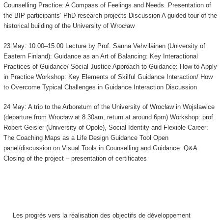
Counselling Practice: A Compass of Feelings and Needs. Presentation of
the BIP participants’ PhD research projects Discussion A guided tour of the
historical building of the University of Wrocław
23 May: 10.00–15.00 Lecture by Prof. Sanna Vehviläinen (University of
Eastern Finland): Guidance as an Art of Balancing: Key Interactional
Practices of Guidance/ Social Justice Approach to Guidance: How to Apply
in Practice Workshop: Key Elements of Skilful Guidance Interaction/ How
to Overcome Typical Challenges in Guidance Interaction Discussion
24 May: A trip to the Arboretum of the University of Wrocław in Wojsławice
(departure from Wrocław at 8.30am, return at around 6pm) Workshop: prof.
Robert Geisler (University of Opole), Social Identity and Flexible Career:
The Coaching Maps as a Life Design Guidance Tool Open
panel/discussion on Visual Tools in Counselling and Guidance: Q&A
Closing of the project – presentation of certificates
Les progrès vers la réalisation des objectifs de développement