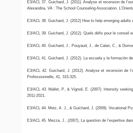
E3/ACL 37. Guichard, J. (2011). Analyse et recension de l’o
Alexandria, VA : The School Counseling Association. L’Orienta
E3/ACL 38. Guichard, J. (2012) How to help emerging adults dev
E3/ACL 39. Guichard, J. (2012). Quels défis pour le conseil en
E3/ACL 40. Guichard, J., Pouyaud, J., de Calan, C., & Dumora,
E3/ACL 41. Guichard, J. (2012). La escuela y la formación de
E3/ACL 42. Guichard, J. (2012). Analyse et recension de l’
Professionnelle, 41, 315-325.
E3/ACL 43. Mallet, P., & Vignoli, E. (2007). Intensity seeking
2011-2021.
E3/ACL 44. Metz, A. J., & Guichard, J. (2009). Vocational P
E3/ACL 45. Mezza, J., (2007), La question de l’expertise dans