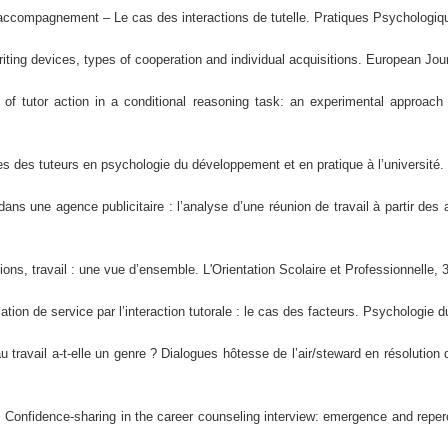
’accompagnement – Le cas des interactions de tutelle. Pratiques Psychologiqu
writing devices, types of cooperation and individual acquisitions. European Jo
s of tutor action in a conditional reasoning task: an experimental approach
es des tuteurs en psychologie du développement et en pratique à l’université.
dans une agence publicitaire : l’analyse d’une réunion de travail à partir des
ions, travail : une vue d’ensemble. L'Orientation Scolaire et Professionnelle, 
lation de service par l’interaction tutorale : le cas des facteurs. Psychologie 
au travail a-t-elle un genre ? Dialogues hôtesse de l’air/steward en résolutio
. Confidence-sharing in the career counseling interview: emergence and reperc