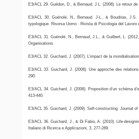
E3/ACL 29. Guédon, D., & Bernaud, J.L. (2008). Le retour de 
E3/ACL 30. Guénolé, N., Bernaud. J-L., & Boudrias, J.S. 
typologique. Risorsa Uomo : Rivista di Psicologia del Lavoro 
E3/ACL 31. Guénolé, N., Bernaud, J.L., & Guilbert, L. (2012
Organisations.
E3/ACL 32. Guichard, J. (2007). L’impact de la mondialisation
E3/ACL 33. Guichard, J. (2008). Une approche des relations en
290.
E3/ACL 34. Guichard, J. (2008). Proposition d’un schéma d’ent
413-440.
E3/ACL 35. Guichard, J. (2009). Self-constructing. Journal of
E3/ACL 36. Guichard, J., & Di Fabio, A. (2010). Life-designing
Italiano di Ricerca e Applicazioni, 3, 277-289.