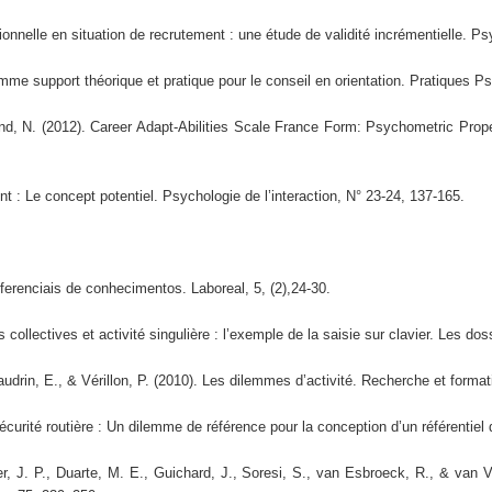
onnelle en situation de recrutement : une étude de validité incrémentielle. Ps
mme support théorique et pratique pour le conseil en orientation. Pratiques P
d, N. (2012). Career Adapt-Abilities Scale France Form: Psychometric Proper
t : Le concept potentiel. Psychologie de l’interaction, N° 23-24, 137-165.
ferenciais de conhecimentos. Laboreal, 5, (2),24-30.
ollectives et activité singulière : l’exemple de la saisie sur clavier. Les dos
udrin, E., & Vérillon, P. (2010). Les dilemmes d’activité. Recherche et format
curité routière : Un dilemme de référence pour la conception d’un référentiel 
, J. P., Duarte, M. E., Guichard, J., Soresi, S., van Esbroeck, R., & van V