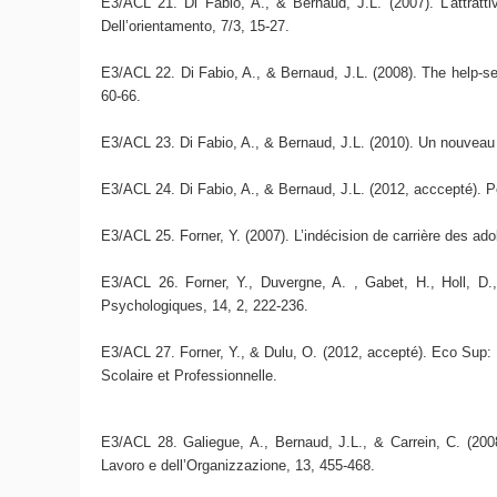
E3/ACL 21. Di Fabio, A., & Bernaud, J.L. (2007). L’attratti
Dell’orientamento, 7/3, 15-27.
E3/ACL 22. Di Fabio, A., & Bernaud, J.L. (2008). The help-see
60-66.
E3/ACL 23. Di Fabio, A., & Bernaud, J.L. (2010). Un nouveau p
E3/ACL 24. Di Fabio, A., & Bernaud, J.L. (2012, acccepté). Pe
E3/ACL 25. Forner, Y. (2007). L’indécision de carrière des ad
E3/ACL 26. Forner, Y., Duvergne, A. , Gabet, H., Holl, D.,
Psychologiques, 14, 2, 222-236.
E3/ACL 27. Forner, Y., & Dulu, O. (2012, accepté). Eco Sup: U
Scolaire et Professionnelle.
E3/ACL 28. Galiegue, A., Bernaud, J.L., & Carrein, C. (2008
Lavoro e dell’Organizzazione, 13, 455-468.