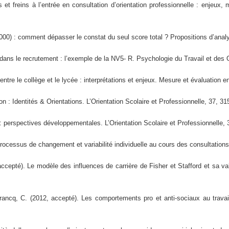
 et freins à l’entrée en consultation d’orientation professionnelle : enjeux,
2000) : comment dépasser le constat du seul score total ? Propositions d’ana
s dans le recrutement : l’exemple de la NV5- R. Psychologie du Travail et des 
ntre le collège et le lycée : interprétations et enjeux. Mesure et évaluation e
n : Identités & Orientations. L’Orientation Scolaire et Professionnelle, 37, 31
 : perspectives développementales. L’Orientation Scolaire et Professionnelle, 
Processus de changement et variabilité individuelle au cours des consultation
accepté). Le modèle des influences de carrière de Fisher et Stafford et sa v
ancq, C. (2012, accepté). Les comportements pro et anti-sociaux au travai