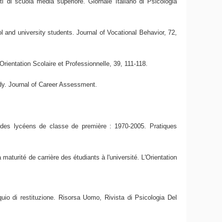
i di scuola media superiore. Giornale Italiano di Psicologia
l and university students. Journal of Vocational Behavior, 72,
rientation Scolaire et Professionnelle, 39, 111-118.
udy. Journal of Career Assessment.
ls des lycéens de classe de première : 1970-2005. Pratiques
turité de carrière des étudiants à l'université. L'Orientation
uio di restituzione. Risorsa Uomo, Rivista di Psicologia Del