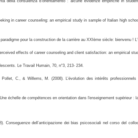
vità della consulenza d’orientamento : alcune evidenze empiriche in student
king in career counseling: an empirical study in sample of Italian high schoo
aradigme pour la construction de la carrière au XXIème siècle: bienvenu ! L’O
rceived effects of career counseling and client satisfaction: an empirical st
olescents. Le Travail Humain, 70, n°3, 213- 234.
 Pollet, C., & Willems, M. (2008). L’évolution des intérêts professionne
ne échelle de compétences en orientation dans l'enseignement supérieur : la ma
). Conseguenze dell’anticipazione dei bias psicosociali nel corso del colloq