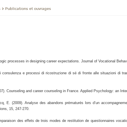
s
Publications et ouvrages
logic processes in designing career expectations. Journal of Vocational Behav
consulenza e processi di ricostruzione di sé di fronte alle situazioni di tran
07). Counseling and career counseling in France. Applied Psychology: an Inte
rcq, E. (2009). Analyse des abandons prématurés lors d’un accompagnement
ions, 15, 247-270.
araison des effets de trois modes de restitution de questionnaires vocation