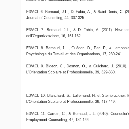
E3/ACL 6. Bernaud, J.L., Di Fabio, A., & Saint-Denis, C. (2
Journal of Counseling, 44, 307-325.
E3/ACL 7. Bernaud, J.L., & Di Fabio, A. (2011). New tec
dell’Organizzazione, 16, 151-162.
E3/ACL 8. Bernaud, J.L., Guédon, D., Pari, P., & Lemonnier, 
Psychologie du Travail et des Organisations, 17, 230-241.
E3/ACL 9. Bigeon, C., Dosnon, O., & Guichard, J. (2010). Q
L’Orientation Scolaire et Professionnelle, 39, 329-360.
E3/ACL 10. Blanchard, S., Lallemand, N. et Steinbruckner, M.
L’Orientation Scolaire et Professionnelle, 38, 417-449.
E3/ACL 11. Carrein, C., & Bernaud, J.L. (2010). Counselor’s 
Employment Counseling, 47, 134-144.