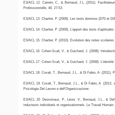
E3/ACL 12. Carrein, C., & Bernaud, J.L. (2011). Facilitateurs
Professionnelle, 40, 27-53.
E3/ACL 13. Chartier, P. (2009). Les tests dominos (D70 et D
E3/ACL 14. Chartier, P. (2009). L’apport des tests d’aptitude
E3/ACL 15. Chartier, P. (2010). Evolution des notes scolaires e
E3/ACL 16. Cohen-Scali, V., & Guichard, J. (2008). Introductio
E3/ACL 17. Cohen-Scali, V., & Guichard, J. (2008). L’identité
E3/ACL 18. Covali, T., Bernaud, J.L., & Di Fabio, A. (2011). 
E3/ACL 19. Covali, T., Bernaud, J.L., & Di Fabio, A. (2012, 
Psicologia Del Lavoro e dell’Organizzazione.
E3/ACL 20. Desrumaux, P., Léoni, V., Bernaud, J.L., & Defr
inducteurs individuels et organisationnels. Le Travail Humain.