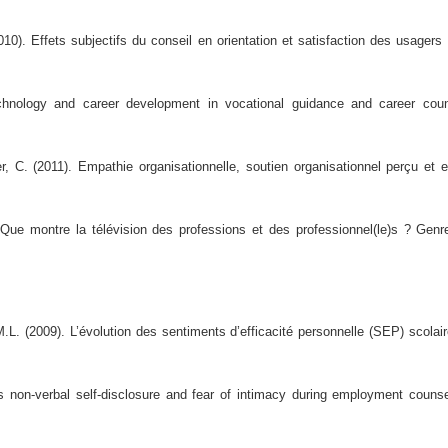
010). Effets subjectifs du conseil en orientation et satisfaction des usage
hnology and career development in vocational guidance and career coun
C. (2011). Empathie organisationnelle, soutien organisationnel perçu et eff
ue montre la télévision des professions et des professionnel(le)s ? Genre
L. (2009). L’évolution des sentiments d’efficacité personnelle (SEP) scolai
non-verbal self-disclosure and fear of intimacy during employment counselin