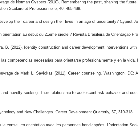
uvrage de Norman Gysbers (2010), Remembering the past, shaping the future. S
tion Scolaire et Professionnelle, 40, 485-489.
elop their career and design their lives in an age of uncertainty? Cypriot Jou
 orientation au début du 21ème siècle ? Revista Brasileira de Orientação Profis
 B. (2012). Identity construction and career development interventions with 
 las competencias necesarias para orientarse profesionalmente y en la vida. I
ouvrage de Mark L. Savickas (2011), Career counseling. Washington, DC: Am
 and novelty seeking: Their relationship to adolescent risk behavior and occu
sychology and New Challenges. Career Development Quarterly, 57, 310-318.
 le conseil en orientation avec les personnes handicapées. L'orientation Scola