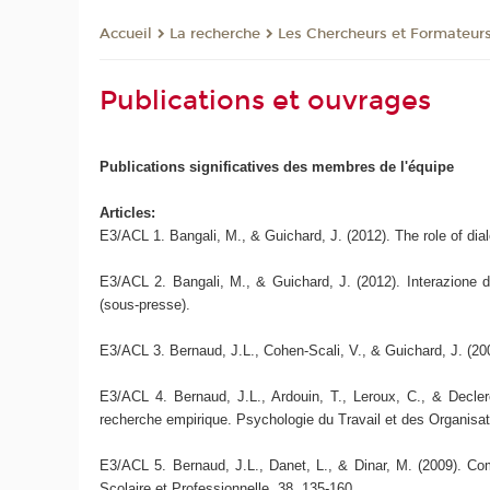
La recherche
Les Chercheurs et Formateur
Accueil
Publications et ouvrages
Publications significatives des membres de l'équipe
Articles:
E3/ACL 1. Bangali, M., & Guichard, J. (2012). The role of dia
E3/ACL 2. Bangali, M., & Guichard, J. (2012). Interazione di 
(sous-presse).
E3/ACL 3. Bernaud, J.L., Cohen-Scali, V., & Guichard, J. (20
E3/ACL 4. Bernaud, J.L., Ardouin, T., Leroux, C., & Decle
recherche empirique. Psychologie du Travail et des Organisat
E3/ACL 5. Bernaud, J.L., Danet, L., & Dinar, M. (2009). Comp
Scolaire et Professionnelle, 38, 135-160.