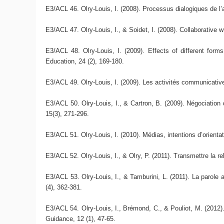
E3/ACL 46. Olry-Louis, I. (2008). Processus dialogiques de l
E3/ACL 47. Olry-Louis, I., & Soidet, I. (2008). Collaborative 
E3/ACL 48. Olry-Louis, I. (2009). Effects of different form
Education, 24 (2), 169-180.
E3/ACL 49. Olry-Louis, I. (2009). Les activités communicativ
E3/ACL 50. Olry-Louis, I., & Cartron, B. (2009). Négociation 
15(3), 271-296.
E3/ACL 51. Olry-Louis, I. (2010). Médias, intentions d’orientat
E3/ACL 52. Olry-Louis, I., & Olry, P. (2011). Transmettre la re
E3/ACL 53. Olry-Louis, I., & Tamburini, L. (2011). La parole 
(4), 362-381.
E3/ACL 54. Olry-Louis, I., Brémond, C., & Pouliot, M. (2012)
Guidance, 12 (1), 47-65.