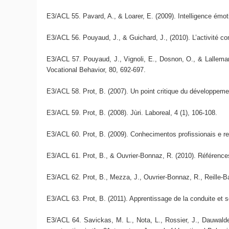
E3/ACL 55. Pavard, A., & Loarer, E. (2009). Intelligence émoti
E3/ACL 56. Pouyaud, J., & Guichard, J., (2010). L’activité co
E3/ACL 57. Pouyaud, J., Vignoli, E., Dosnon, O., & Lalleman
Vocational Behavior, 80, 692-697.
E3/ACL 58. Prot, B. (2007). Un point critique du développemen
E3/ACL 59. Prot, B. (2008). Jùri. Laboreal, 4 (1), 106-108.
E3/ACL 60. Prot, B. (2009). Conhecimentos profissionais e re
E3/ACL 61. Prot, B., & Ouvrier-Bonnaz, R. (2010). Références c
E3/ACL 62. Prot, B., Mezza, J., Ouvrier-Bonnaz, R., Reille-Ba
E3/ACL 63. Prot, B. (2011). Apprentissage de la conduite et sé
E3/ACL 64. Savickas, M. L., Nota, L., Rossier, J., Dauwalder