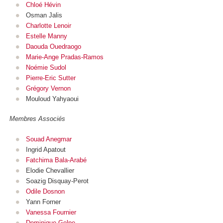
Chloé Hévin
Osman Jalis
Charlotte Lenoir
Estelle Manny
Daouda Ouedraogo
Marie-Ange Pradas-Ramos
Noémie Sudol
Pierre-Eric Sutter
Grégory Vernon
Mouloud Yahyaoui
Membres Associés
Souad Anegmar
Ingrid Apatout
Fatchima Bala-Arabé
Elodie Chevallier
Soazig Disquay-Perot
Odile Dosnon
Yann Forner
Vanessa Fournier
Dominique Gelpe