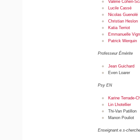
Valérie Cohen-Sca
Lucile Cassé
Nicolas Guenolé
Christian Heslon
Katia Terriot
Emmanuelle Vigno
Patrick Werquin
Professeur Émérite
Jean Guichard
Even Loarer
Psy EN
Karine Terrade-C
Lin Lhotellier
Thi-Van Patillon
Manon Pouliot
Enseignant.e.s-cherche