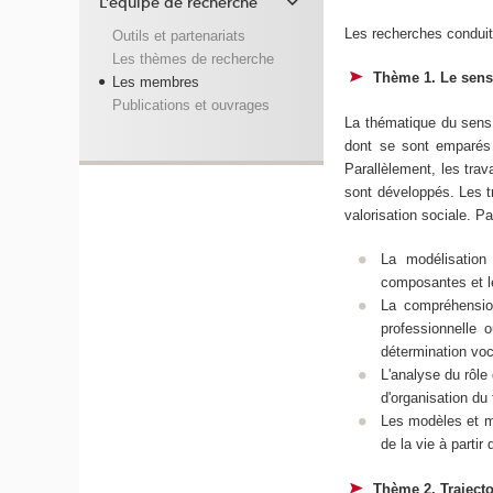
L'équipe de recherche
Les recherches conduite
Outils et partenariats
Les thèmes de recherche
Thème 1. Le sens 
Les membres
Publications et ouvrages
La thématique du sens,
dont se sont emparés 
Parallèlement, les trav
sont développés. Les tr
valorisation sociale. P
La modélisation
composantes et le
La compréhensio
professionnelle o
détermination voca
L'analyse du rôle
d'organisation du 
Les modèles et mé
de la vie à parti
Thème 2. Traject