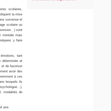
ires scolaires,
pliquent la mise
eur survenue et
hage scolaire ou
onversion…) sont
té mentale mais
réparer, y faire
 émotions, tant
n déterminée et
 et de favoriser
lement avoir des
fféremment à ces
ans lesquels ils
, psychologue…),
l, modalités de
et axe.