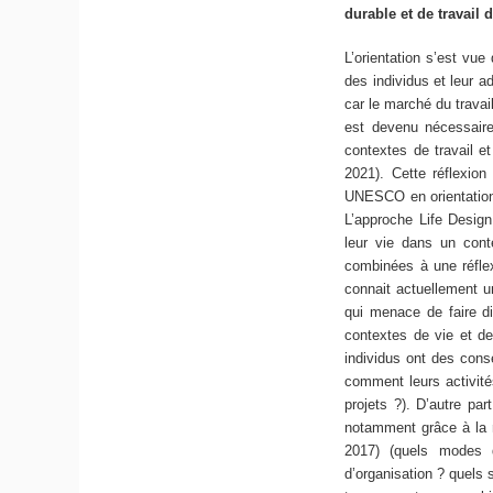
durable et de travail
L’orientation s’est vue
des individus et leur a
car le marché du travail
est devenu nécessair
contextes de travail e
2021). Cette réflexion
UNESCO en orientation 
L’approche Life Design 
leur vie dans un conte
combinées à une réflex
connait actuellement u
qui menace de faire di
contextes de vie et de 
individus ont des consé
comment leurs activité
projets ?). D’autre pa
notamment grâce à la m
2017) (quels modes 
d’organisation ? quels s