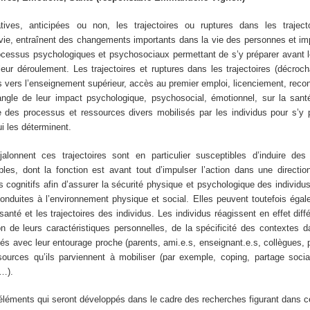
tives, anticipées ou non, les trajectoires ou ruptures dans les trajecto
 vie, entraînent des changements importants dans la vie des personnes et im
cessus psychologiques et psychosociaux permettant de s’y préparer avant l
leur déroulement. Les trajectoires et ruptures dans les trajectoires (décroc
s vers l’enseignement supérieur, accès au premier emploi, licenciement, rec
angle de leur impact psychologique, psychosocial, émotionnel, sur la san
 des processus et ressources divers mobilisés par les individus pour s’y p
ui les déterminent.
lonnent ces trajectoires sont en particulier susceptibles d’induire des
les, dont la fonction est avant tout d’impulser l’action dans une directio
s cognitifs afin d’assurer la sécurité physique et psychologique des individus
conduites à l’environnement physique et social. Elles peuvent toutefois éga
 santé et les trajectoires des individus. Les individus réagissent en effet di
 de leurs caractéristiques personnelles, de la spécificité des contextes d
ssés avec leur entourage proche (parents, ami.e.s, enseignant.e.s, collègues
sources qu’ils parviennent à mobiliser (par exemple, coping, partage socia
e…).
 éléments qui seront développés dans le cadre des recherches figurant dans c