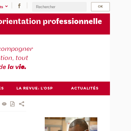
ts
orientation pro
fessionnelle
compagner
tion, tout
 de
la v
ie.
ES
LA REVUE: L'OSP
ACTUALITÉS