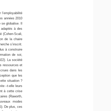
 l’employabilité
 les années 2010
 se globalise. Il
 adaptés à des
sé (Cohen-Scali,
ion de la chaire
erche s’inscrit.
dus à construire
rmation de soi,
022). La société
s ressources et
accrues dans les
rception que les
ette situation ?
te –t-elle leurs
nt à cette crise
aires (Raworth,
ouveaux modes
25). De plus, ces