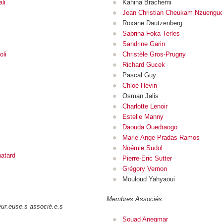
li
Kahina Brachemi
Jean Christian Cheukam Nzuengu
Roxane Dautzenberg
Sabrina Foka Terles
Sandrine Garin
li
Christèle Gros-Prugny
Richard Gucek
Pascal Guy
Chloé Hévin
Osman Jalis
Charlotte Lenoir
Estelle Manny
Daouda Ouedraogo
Marie-Ange Pradas-Ramos
Noémie Sudol
hatard
Pierre-Eric Sutter
Grégory Vernon
Mouloud Yahyaoui
Membres Associés
ur.euse.s associé.e.s
Souad Anegmar