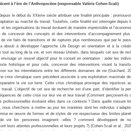
 décent à l’ère de l’Anthropocène (responsable Valérie Cohen-Scali)
 depuis le début du XXème siècle attribuer une finalité principale : promouvoir
daptation au marché du travail. Toutefois, cette finalité est interrogée depuis
 et les organisations du travail évoluent de manière imprévisible et l’économie
e de concevoir des concepts et des interventions d’accompagnement plus
t de vie faits de transitions et de ruptures plus nombreuses que par le pas
 a abouti à développer l’approche Life Design en orientation et à la créat
tout au long de la vie, et son réseau Unitwin, dans lesquels cet axe de rech
envisage un nouvel objectif pour le conseil en orientation : aider les indivi
xte holistique et pour cela, concevoir des interventions visant la transfo
ion sur les interrelations entre les différents domaines de vie (Guichard, 2
ne crise climatique sans précédent associée à une exploitation maximale de
sparaitre la vie sur terre. Cette crise climatique provoque des injustices 
travail. L’objectif de cet axe de recherche est d’une part, d’identifier la pe
quences de cette crise sur leur vie et leur travail (Comment perçoivent-ils c
s professionnelles évoluent elles dans ce contexte ? Dans quelle mesure limi
rt, nous cherchons à mettre au jour les manières dont les individus s’adapte
ise en œuvre de formes et de styles de vie respectueux des limites planét
de vie les personnes imaginent –elles ? comment développent de n
ont leurs attentes professionnelles et leurs projets ?) (Cohen-Scali et al., 20