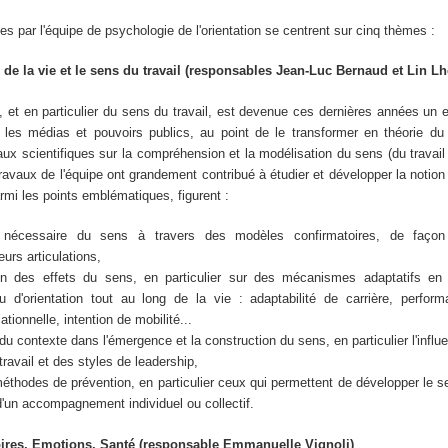
s par l'équipe de psychologie de l'orientation se centrent sur cinq thèmes :
de la vie et le sens du travail (responsables Jean-Luc Bernaud et Lin Lho
 et en particulier du sens du travail, est devenue ces dernières années un 
les médias et pouvoirs publics, au point de le transformer en théorie 
aux scientifiques sur la compréhension et la modélisation du sens (du travail 
avaux de l'équipe ont grandement contribué à étudier et développer la notion
armi les points emblématiques, figurent :
 nécessaire du sens à travers des modèles confirmatoires, de faço
urs articulations,
n des effets du sens, en particulier sur des mécanismes adaptatifs en 
u d'orientation tout au long de la vie : adaptabilité de carrière, perform
tionnelle, intention de mobilité...
 du contexte dans l'émergence et la construction du sens, en particulier l'infl
travail et des styles de leadership,
thodes de prévention, en particulier ceux qui permettent de développer le se
r d'un accompagnement individuel ou collectif.
oires, Emotions, Santé (responsable Emmanuelle Vignoli)