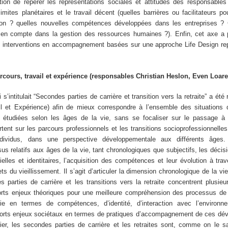
ion de repérer les représentations sociales et attitudes des responsables 
imites planétaires et le travail décent (quelles barrières ou facilitateurs po
ion ? quelles nouvelles compétences développées dans les entreprises ?
se en compte dans la gestion des ressources humaines ?). Enfin, cet axe a 
s interventions en accompagnement basées sur une approche Life Design r
cours, travail et expérience (responsables Christian Heslon, Even Loare
s’intitulait “Secondes parties de carrière et transition vers la retraite” a 
l et Expérience) afin de mieux correspondre à l’ensemble des situations d
e étudiées selon les âges de la vie, sans se focaliser sur le passage à l
ent sur les parcours professionnels et les transitions socioprofessionnelles
ndividus, dans une perspective développementale aux différents âges. 
 relatifs aux âges de la vie, tant chronologiques que subjectifs, les décisi
tielles et identitaires, l’acquisition des compétences et leur évolution à trave
ets du vieillissement. Il s’agit d’articuler la dimension chronologique de la vi
 parties de carrière et les transitions vers la retraite concentrent plusie
forts enjeux théoriques pour une meilleure compréhension des processus d
e en termes de compétences, d’identité, d’interaction avec l’environn
 forts enjeux sociétaux en termes de pratiques d’accompagnement de ces dé
ulier, les secondes parties de carrière et les retraites sont, comme on le 