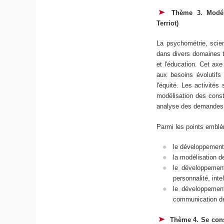
Thème 3. Modél
Terriot)
La psychométrie, scien
dans divers domaines te
et l'éducation. Cet ax
aux besoins évolutifs 
l'équité. Les activité
modélisation des const
analyse des demandes 
Parmi les points emblém
le développement 
la modélisation d
le développement
personnalité, int
le développemen
communication des
Thème 4. Se cons