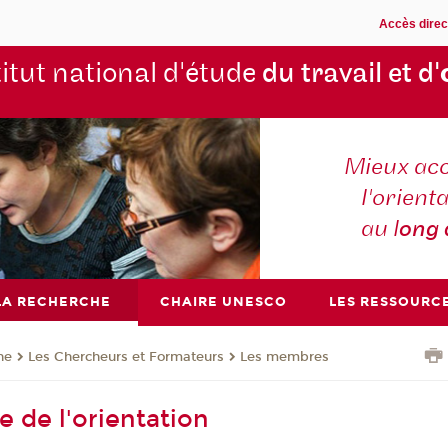
Accès direc
titut national d'étude
du travail et d'
Mieux ac
l'orienta
au l
ong
LA RECHERCHE
CHAIRE UNESCO
LES RESSOURC
he
Les Chercheurs et Formateurs
Les membres
e de l'orientation