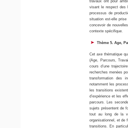
travaux ont pour ambit
visant le respect des l
processus de product
situation est-elle pri
concevoir de nouvelle
contexte spécifique.
Thème 5. Age, Par
Cet axe thématique qui 
(Age, Parcours, Travai
cours d’une trajectoir
recherches menées port
transformation des i
notamment les processus
les transitions existen
d’expérience et les eff
parcours. Les secondes
sujets présentent de 
tout au long de la vi
organisationnel, et de
transitions. En partic