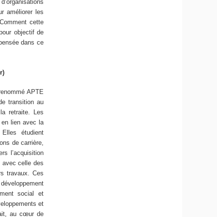
d’organisations
ur améliorer les
 Comment cette
pour objectif de
epensée dans ce
r)
été renommé APTE
e transition au
a retraite. Les
 en lien avec la
Elles étudient
ons de carrière,
rs l’acquisition
e avec celle des
urs travaux. Ces
e développement
ement social et
veloppements et
sait, au cœur de