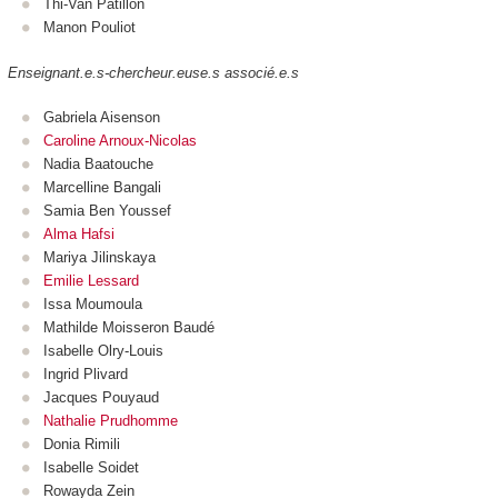
Thi-Van Patillon
Manon Pouliot
Enseignant.e.s-chercheur.euse.s associé.e.s
Gabriela Aisenson
Caroline Arnoux-Nicolas
Nadia Baatouche
Marcelline Bangali
Samia Ben Youssef
Alma Hafsi
Mariya Jilinskaya
Emilie Lessard
Issa Moumoula
Mathilde Moisseron Baudé
Isabelle Olry-Louis
Ingrid Plivard
Jacques Pouyaud
Nathalie Prudhomme
Donia Rimili
Isabelle Soidet
Rowayda Zein