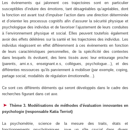
Les évènements qui jalonnent ces trajectoires sont en particulier
susceptibles d’induire des émotions, tant désagréables qu’agréables, dont
la fonction est avant tout d’impulser l’action dans une direction déterminée
et d’orienter les processus cognitifs afin d’assurer la sécurité physique et
psychologique des individus et de favoriser l’ajustement de leurs conduites
à l’environnement physique et social. Elles peuvent toutefois également
avoir des effets délétères sur la santé et les trajectoires des individus. Les
individus réagissent en effet différemment à ces évènements en fonction
de leurs caractéristiques personnelles, de la spécificité des contextes
dans lesquels ils évoluent, des liens tissés avec leur entourage proche
(parents, ami.e.s, enseignant.e.s, collègues, psychologue…), et des
différentes ressources qu’ils parviennent à mobiliser (par exemple, coping,
partage social, modalités de régulation émotionnelle…).
Ce sont ces différents éléments qui seront développés dans le cadre des
recherches figurant dans cet axe.
Thème 3. Modélisations de méthodes d'évaluation innovantes en
psychologie (responsable Katia Terriot)
La psychométrie, science de la mesure des traits, états et
fonctionnements psychologiques, joue un rôle crucial dans divers