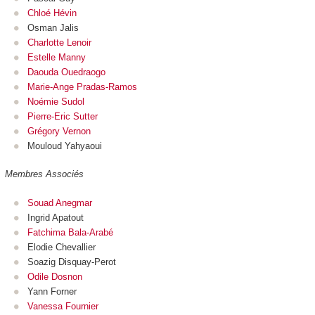
Chloé Hévin
Osman Jalis
Charlotte Lenoir
Estelle Manny
Daouda Ouedraogo
Marie-Ange Pradas-Ramos
Noémie Sudol
Pierre-Eric Sutter
Grégory Vernon
Mouloud Yahyaoui
Membres Associés
Souad Anegmar
Ingrid Apatout
Fatchima Bala-Arabé
Elodie Chevallier
Soazig Disquay-Perot
Odile Dosnon
Yann Forner
Vanessa Fournier