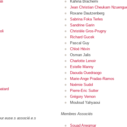
li
Kahina Brachemi
Jean Christian Cheukam Nzuengu
Roxane Dautzenberg
Sabrina Foka Terles
Sandrine Garin
li
Christèle Gros-Prugny
Richard Gucek
Pascal Guy
Chloé Hévin
Osman Jalis
Charlotte Lenoir
Estelle Manny
Daouda Ouedraogo
Marie-Ange Pradas-Ramos
Noémie Sudol
hatard
Pierre-Eric Sutter
Grégory Vernon
Mouloud Yahyaoui
Membres Associés
ur.euse.s associé.e.s
Souad Anegmar