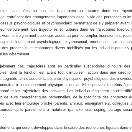
tives, anticipées ou non, les trajectoires ou ruptures dans les trajecto
 vie, entraînent des changements importants dans la vie des personnes et im
cessus psychologiques et psychosociaux permettant de s’y préparer avant l
leur déroulement. Les trajectoires et ruptures dans les trajectoires (décroc
s vers l’enseignement supérieur, accès au premier emploi, licenciement, rec
angle de leur impact psychologique, psychosocial, émotionnel, sur la san
 des processus et ressources divers mobilisés par les individus pour s’y p
ui les déterminent.
lonnent ces trajectoires sont en particulier susceptibles d’induire des
les, dont la fonction est avant tout d’impulser l’action dans une directio
s cognitifs afin d’assurer la sécurité physique et psychologique des individus
conduites à l’environnement physique et social. Elles peuvent toutefois éga
 santé et les trajectoires des individus. Les individus réagissent en effet di
 de leurs caractéristiques personnelles, de la spécificité des contextes d
ssés avec leur entourage proche (parents, ami.e.s, enseignant.e.s, collègues
sources qu’ils parviennent à mobiliser (par exemple, coping, partage socia
e…).
 éléments qui seront développés dans le cadre des recherches figurant dans c