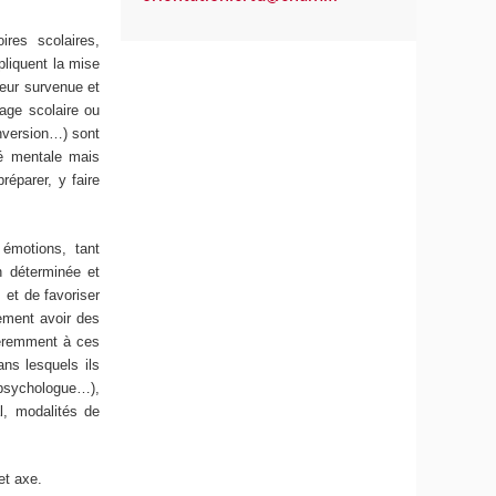
ires scolaires,
pliquent la mise
eur survenue et
hage scolaire ou
onversion…) sont
té mentale mais
réparer, y faire
 émotions, tant
n déterminée et
 et de favoriser
lement avoir des
fféremment à ces
ans lesquels ils
, psychologue…),
l, modalités de
et axe.