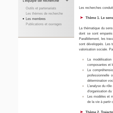
L'équipe de recherche
Les recherches conduite
Outils et partenariats
Les thèmes de recherche
Thème 1. Le sens 
Les membres
Publications et ouvrages
La thématique du sens,
dont se sont emparés 
Parallèlement, les trav
sont développés. Les tr
valorisation sociale. P
La modélisation
composantes et le
La compréhensio
professionnelle o
détermination voca
L'analyse du rôle
d'organisation du 
Les modèles et mé
de la vie à parti
Thème 2. Traject