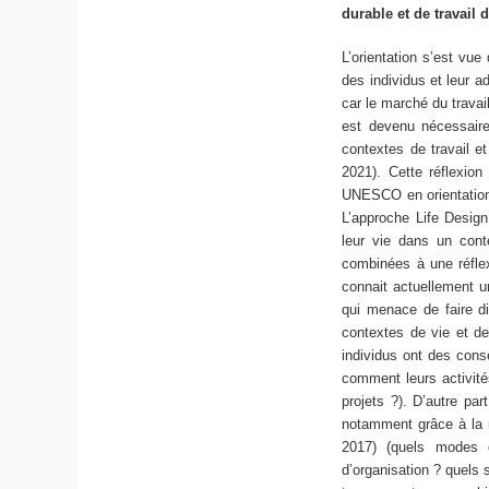
durable et de travail
L’orientation s’est vue
des individus et leur a
car le marché du travail
est devenu nécessair
contextes de travail e
2021). Cette réflexion
UNESCO en orientation 
L’approche Life Design 
leur vie dans un conte
combinées à une réflex
connait actuellement u
qui menace de faire di
contextes de vie et de 
individus ont des consé
comment leurs activité
projets ?). D’autre pa
notamment grâce à la m
2017) (quels modes 
d’organisation ? quels s