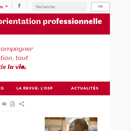
ts
orientation pro
fessionnelle
compagner
tion, tout
 de
la v
ie.
ES
LA REVUE: L'OSP
ACTUALITÉS