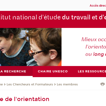
Accès direc
titut national d'étude
du travail et d'
Mieux ac
l'orienta
au l
ong
LA RECHERCHE
CHAIRE UNESCO
LES RESSOURC
he
Les Chercheurs et Formateurs
Les membres
e de l'orientation