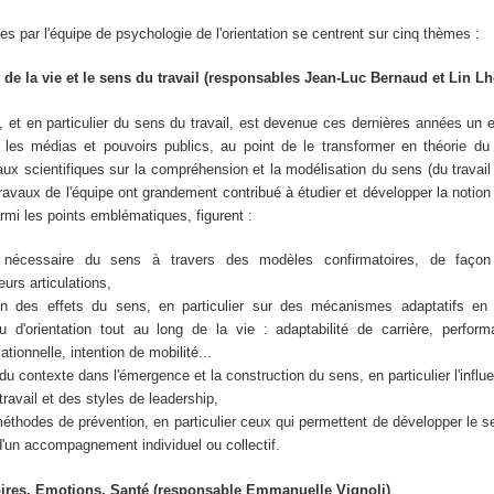
s par l'équipe de psychologie de l'orientation se centrent sur cinq thèmes :
de la vie et le sens du travail (responsables Jean-Luc Bernaud et Lin Lho
 et en particulier du sens du travail, est devenue ces dernières années un 
les médias et pouvoirs publics, au point de le transformer en théorie 
aux scientifiques sur la compréhension et la modélisation du sens (du travail 
avaux de l'équipe ont grandement contribué à étudier et développer la notion
armi les points emblématiques, figurent :
 nécessaire du sens à travers des modèles confirmatoires, de faço
urs articulations,
n des effets du sens, en particulier sur des mécanismes adaptatifs en 
u d'orientation tout au long de la vie : adaptabilité de carrière, perform
tionnelle, intention de mobilité...
 du contexte dans l'émergence et la construction du sens, en particulier l'infl
travail et des styles de leadership,
thodes de prévention, en particulier ceux qui permettent de développer le se
r d'un accompagnement individuel ou collectif.
oires, Emotions, Santé (responsable Emmanuelle Vignoli)