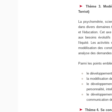
Thème 3. Modél
Terriot)
La psychométrie, scien
dans divers domaines te
et l'éducation. Cet ax
aux besoins évolutifs 
l'équité. Les activité
modélisation des const
analyse des demandes 
Parmi les points emblém
le développement 
la modélisation d
le développement
personnalité, int
le développemen
communication des
Thème 4. Se cons