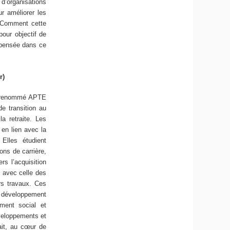
d’organisations
ur améliorer les
 Comment cette
pour objectif de
epensée dans ce
r)
été renommé APTE
e transition au
a retraite. Les
 en lien avec la
Elles étudient
ons de carrière,
rs l’acquisition
e avec celle des
urs travaux. Ces
e développement
ement social et
veloppements et
sait, au cœur de