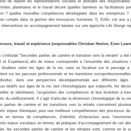
ion de repérer les représentations sociales et attitudes des responsables 
imites planétaires et le travail décent (quelles barrières ou facilitateurs po
ion ? quelles nouvelles compétences développées dans les entreprises ?
se en compte dans la gestion des ressources humaines ?). Enfin, cet axe a 
s interventions en accompagnement basées sur une approche Life Design r
cours, travail et expérience (responsables Christian Heslon, Even Loare
s’intitulait “Secondes parties de carrière et transition vers la retraite” a 
l et Expérience) afin de mieux correspondre à l’ensemble des situations d
e étudiées selon les âges de la vie, sans se focaliser sur le passage à l
ent sur les parcours professionnels et les transitions socioprofessionnelles
ndividus, dans une perspective développementale aux différents âges. 
 relatifs aux âges de la vie, tant chronologiques que subjectifs, les décisi
tielles et identitaires, l’acquisition des compétences et leur évolution à trave
ets du vieillissement. Il s’agit d’articuler la dimension chronologique de la vi
 parties de carrière et les transitions vers la retraite concentrent plusie
forts enjeux théoriques pour une meilleure compréhension des processus d
e en termes de compétences, d’identité, d’interaction avec l’environn
 forts enjeux sociétaux en termes de pratiques d’accompagnement de ces dé
ulier, les secondes parties de carrière et les retraites sont, comme on le 