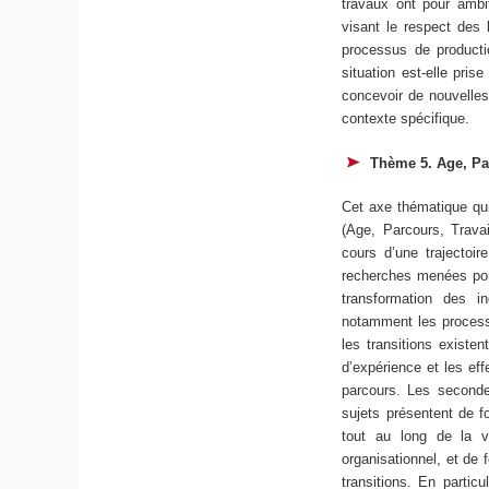
travaux ont pour ambit
visant le respect des l
processus de product
situation est-elle pri
concevoir de nouvelle
contexte spécifique.
Thème 5. Age, Par
Cet axe thématique qui 
(Age, Parcours, Travai
cours d’une trajectoir
recherches menées port
transformation des i
notamment les processus
les transitions existen
d’expérience et les eff
parcours. Les secondes
sujets présentent de 
tout au long de la vi
organisationnel, et de
transitions. En partic