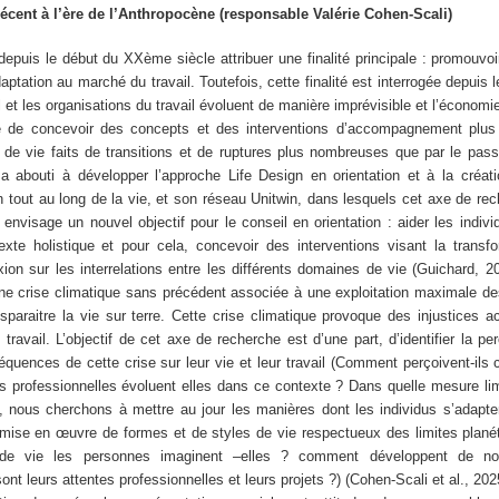
 décent à l’ère de l’Anthropocène (responsable Valérie Cohen-Scali)
 depuis le début du XXème siècle attribuer une finalité principale : promouvoir
daptation au marché du travail. Toutefois, cette finalité est interrogée depuis
 et les organisations du travail évoluent de manière imprévisible et l’économie
e de concevoir des concepts et des interventions d’accompagnement plus
t de vie faits de transitions et de ruptures plus nombreuses que par le pas
 a abouti à développer l’approche Life Design en orientation et à la créat
tout au long de la vie, et son réseau Unitwin, dans lesquels cet axe de rech
envisage un nouvel objectif pour le conseil en orientation : aider les indivi
xte holistique et pour cela, concevoir des interventions visant la transfo
ion sur les interrelations entre les différents domaines de vie (Guichard, 2
ne crise climatique sans précédent associée à une exploitation maximale de
sparaitre la vie sur terre. Cette crise climatique provoque des injustices 
travail. L’objectif de cet axe de recherche est d’une part, d’identifier la pe
quences de cette crise sur leur vie et leur travail (Comment perçoivent-ils c
s professionnelles évoluent elles dans ce contexte ? Dans quelle mesure limi
rt, nous cherchons à mettre au jour les manières dont les individus s’adapte
ise en œuvre de formes et de styles de vie respectueux des limites planét
de vie les personnes imaginent –elles ? comment développent de n
ont leurs attentes professionnelles et leurs projets ?) (Cohen-Scali et al., 20