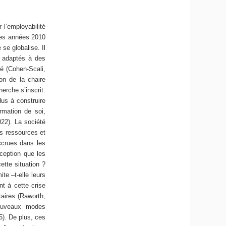
 l’employabilité
 les années 2010
 se globalise. Il
 adaptés à des
sé (Cohen-Scali,
ion de la chaire
erche s’inscrit.
dus à construire
rmation de soi,
022). La société
s ressources et
accrues dans les
rception que les
ette situation ?
te –t-elle leurs
nt à cette crise
aires (Raworth,
ouveaux modes
25). De plus, ces