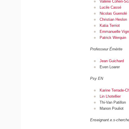
Valérie Cohen-Sca
Lucile Cassé
Nicolas Guenolé
Christian Heslon
Katia Terriot
Emmanuelle Vigno
Patrick Werquin
Professeur Émérite
Jean Guichard
Even Loarer
Psy EN
Karine Terrade-C
Lin Lhotellier
Thi-Van Patillon
Manon Pouliot
Enseignant.e.s-cherche