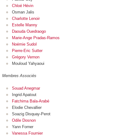
Chloé Hévin
Osman Jalis
Charlotte Lenoir
Estelle Manny
Daouda Ouedraogo
Marie-Ange Pradas-Ramos
Noémie Sudol
Pierre-Eric Sutter
Grégory Vernon
Mouloud Yahyaoui
Membres Associés
Souad Anegmar
Ingrid Apatout
Fatchima Bala-Arabé
Elodie Chevallier
Soazig Disquay-Perot
Odile Dosnon
Yann Forner
Vanessa Fournier