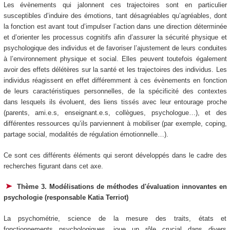
Les évènements qui jalonnent ces trajectoires sont en particulier
susceptibles d’induire des émotions, tant désagréables qu’agréables, dont
la fonction est avant tout d’impulser l’action dans une direction déterminée
et d’orienter les processus cognitifs afin d’assurer la sécurité physique et
psychologique des individus et de favoriser l’ajustement de leurs conduites
à l’environnement physique et social. Elles peuvent toutefois également
avoir des effets délétères sur la santé et les trajectoires des individus. Les
individus réagissent en effet différemment à ces évènements en fonction
de leurs caractéristiques personnelles, de la spécificité des contextes
dans lesquels ils évoluent, des liens tissés avec leur entourage proche
(parents, ami.e.s, enseignant.e.s, collègues, psychologue…), et des
différentes ressources qu’ils parviennent à mobiliser (par exemple, coping,
partage social, modalités de régulation émotionnelle…).
Ce sont ces différents éléments qui seront développés dans le cadre des
recherches figurant dans cet axe.
Thème 3. Modélisations de méthodes d'évaluation innovantes en
psychologie (responsable Katia Terriot)
La psychométrie, science de la mesure des traits, états et
fonctionnements psychologiques, joue un rôle crucial dans divers