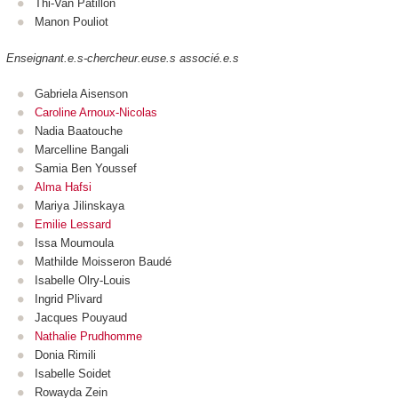
Thi-Van Patillon
Manon Pouliot
Enseignant.e.s-chercheur.euse.s associé.e.s
Gabriela Aisenson
Caroline Arnoux-Nicolas
Nadia Baatouche
Marcelline Bangali
Samia Ben Youssef
Alma Hafsi
Mariya Jilinskaya
Emilie Lessard
Issa Moumoula
Mathilde Moisseron Baudé
Isabelle Olry-Louis
Ingrid Plivard
Jacques Pouyaud
Nathalie Prudhomme
Donia Rimili
Isabelle Soidet
Rowayda Zein