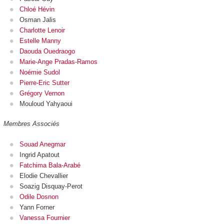
Chloé Hévin
Osman Jalis
Charlotte Lenoir
Estelle Manny
Daouda Ouedraogo
Marie-Ange Pradas-Ramos
Noémie Sudol
Pierre-Eric Sutter
Grégory Vernon
Mouloud Yahyaoui
Membres Associés
Souad Anegmar
Ingrid Apatout
Fatchima Bala-Arabé
Elodie Chevallier
Soazig Disquay-Perot
Odile Dosnon
Yann Forner
Vanessa Fournier