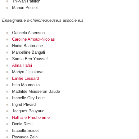
Thi-Van Patillon
Manon Pouliot
Enseignant.e.s-chercheur.euse.s associé.e.s
Gabriela Aisenson
Caroline Arnoux-Nicolas
Nadia Baatouche
Marcelline Bangali
Samia Ben Youssef
Alma Hafsi
Mariya Jilinskaya
Emilie Lessard
Issa Moumoula
Mathilde Moisseron Baudé
Isabelle Olry-Louis
Ingrid Plivard
Jacques Pouyaud
Nathalie Prudhomme
Donia Rimili
Isabelle Soidet
Rowayda Zein