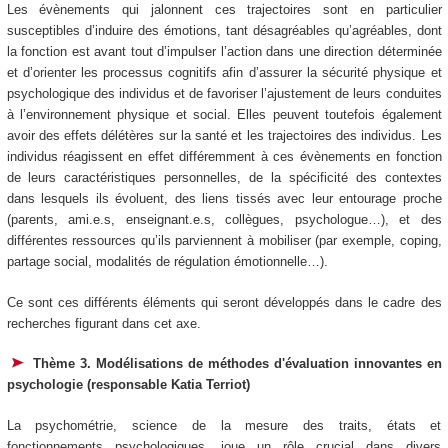
Les évènements qui jalonnent ces trajectoires sont en particulier
susceptibles d’induire des émotions, tant désagréables qu’agréables, dont
la fonction est avant tout d’impulser l’action dans une direction déterminée
et d’orienter les processus cognitifs afin d’assurer la sécurité physique et
psychologique des individus et de favoriser l’ajustement de leurs conduites
à l’environnement physique et social. Elles peuvent toutefois également
avoir des effets délétères sur la santé et les trajectoires des individus. Les
individus réagissent en effet différemment à ces évènements en fonction
de leurs caractéristiques personnelles, de la spécificité des contextes
dans lesquels ils évoluent, des liens tissés avec leur entourage proche
(parents, ami.e.s, enseignant.e.s, collègues, psychologue…), et des
différentes ressources qu’ils parviennent à mobiliser (par exemple, coping,
partage social, modalités de régulation émotionnelle…).
Ce sont ces différents éléments qui seront développés dans le cadre des
recherches figurant dans cet axe.
Thème 3. Modélisations de méthodes d'évaluation innovantes en
psychologie (responsable Katia Terriot)
La psychométrie, science de la mesure des traits, états et
fonctionnements psychologiques, joue un rôle crucial dans divers