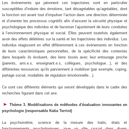
Les évènements qui jalonnent ces trajectoires sont en particulier
susceptibles d’induire des émotions, tant désagréables qu’agréables, dont
la fonction est avant tout d’impulser l’action dans une direction déterminée
et d’orienter les processus cognitifs afin d’assurer la sécurité physique et
psychologique des individus et de favoriser l’ajustement de leurs conduites
à l’environnement physique et social. Elles peuvent toutefois également
avoir des effets délétères sur la santé et les trajectoires des individus. Les
individus réagissent en effet différemment à ces évènements en fonction
de leurs caractéristiques personnelles, de la spécificité des contextes
dans lesquels ils évoluent, des liens tissés avec leur entourage proche
(parents, ami.e.s, enseignant.e.s, collègues, psychologue…), et des
différentes ressources qu’ils parviennent à mobiliser (par exemple, coping,
partage social, modalités de régulation émotionnelle…).
Ce sont ces différents éléments qui seront développés dans le cadre des
recherches figurant dans cet axe.
Thème 3. Modélisations de méthodes d'évaluation innovantes en
psychologie (responsable Katia Terriot)
La psychométrie, science de la mesure des traits, états et
fonctionnements psychologiques, joue un rôle crucial dans divers