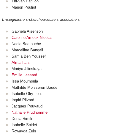
Thi-Van Patillon
Manon Pouliot
Enseignant.e.s-chercheur.euse.s associé.e.s
Gabriela Aisenson
Caroline Arnoux-Nicolas
Nadia Baatouche
Marcelline Bangali
Samia Ben Youssef
Alma Hafsi
Mariya Jilinskaya
Emilie Lessard
Issa Moumoula
Mathilde Moisseron Baudé
Isabelle Olry-Louis
Ingrid Plivard
Jacques Pouyaud
Nathalie Prudhomme
Donia Rimili
Isabelle Soidet
Rowayda Zein