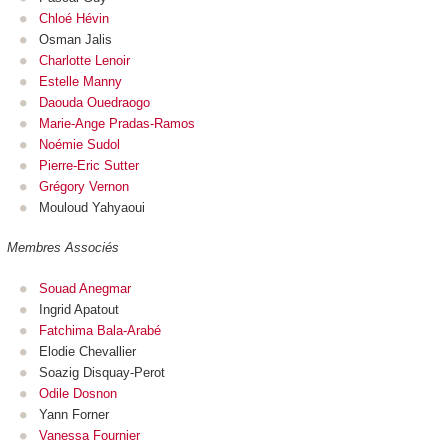
Chloé Hévin
Osman Jalis
Charlotte Lenoir
Estelle Manny
Daouda Ouedraogo
Marie-Ange Pradas-Ramos
Noémie Sudol
Pierre-Eric Sutter
Grégory Vernon
Mouloud Yahyaoui
Membres Associés
Souad Anegmar
Ingrid Apatout
Fatchima Bala-Arabé
Elodie Chevallier
Soazig Disquay-Perot
Odile Dosnon
Yann Forner
Vanessa Fournier