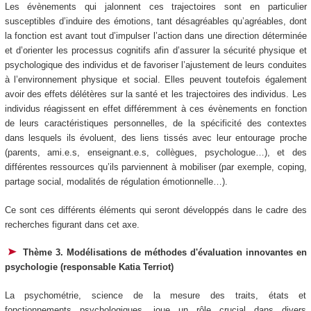
Les évènements qui jalonnent ces trajectoires sont en particulier
susceptibles d’induire des émotions, tant désagréables qu’agréables, dont
la fonction est avant tout d’impulser l’action dans une direction déterminée
et d’orienter les processus cognitifs afin d’assurer la sécurité physique et
psychologique des individus et de favoriser l’ajustement de leurs conduites
à l’environnement physique et social. Elles peuvent toutefois également
avoir des effets délétères sur la santé et les trajectoires des individus. Les
individus réagissent en effet différemment à ces évènements en fonction
de leurs caractéristiques personnelles, de la spécificité des contextes
dans lesquels ils évoluent, des liens tissés avec leur entourage proche
(parents, ami.e.s, enseignant.e.s, collègues, psychologue…), et des
différentes ressources qu’ils parviennent à mobiliser (par exemple, coping,
partage social, modalités de régulation émotionnelle…).
Ce sont ces différents éléments qui seront développés dans le cadre des
recherches figurant dans cet axe.
Thème 3. Modélisations de méthodes d'évaluation innovantes en
psychologie (responsable Katia Terriot)
La psychométrie, science de la mesure des traits, états et
fonctionnements psychologiques, joue un rôle crucial dans divers