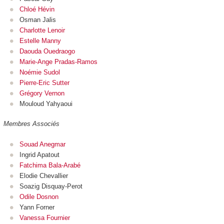
Chloé Hévin
Osman Jalis
Charlotte Lenoir
Estelle Manny
Daouda Ouedraogo
Marie-Ange Pradas-Ramos
Noémie Sudol
Pierre-Eric Sutter
Grégory Vernon
Mouloud Yahyaoui
Membres Associés
Souad Anegmar
Ingrid Apatout
Fatchima Bala-Arabé
Elodie Chevallier
Soazig Disquay-Perot
Odile Dosnon
Yann Forner
Vanessa Fournier