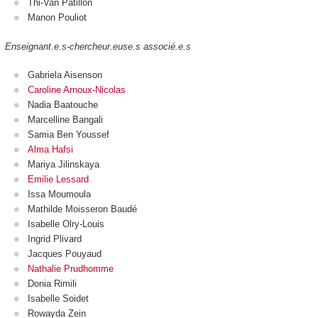
Thi-Van Patillon
Manon Pouliot
Enseignant.e.s-chercheur.euse.s associé.e.s
Gabriela Aisenson
Caroline Arnoux-Nicolas
Nadia Baatouche
Marcelline Bangali
Samia Ben Youssef
Alma Hafsi
Mariya Jilinskaya
Emilie Lessard
Issa Moumoula
Mathilde Moisseron Baudé
Isabelle Olry-Louis
Ingrid Plivard
Jacques Pouyaud
Nathalie Prudhomme
Donia Rimili
Isabelle Soidet
Rowayda Zein