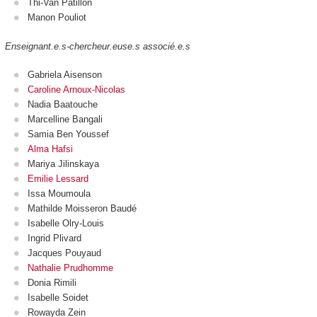
Thi-Van Patillon
Manon Pouliot
Enseignant.e.s-chercheur.euse.s associé.e.s
Gabriela Aisenson
Caroline Arnoux-Nicolas
Nadia Baatouche
Marcelline Bangali
Samia Ben Youssef
Alma Hafsi
Mariya Jilinskaya
Emilie Lessard
Issa Moumoula
Mathilde Moisseron Baudé
Isabelle Olry-Louis
Ingrid Plivard
Jacques Pouyaud
Nathalie Prudhomme
Donia Rimili
Isabelle Soidet
Rowayda Zein