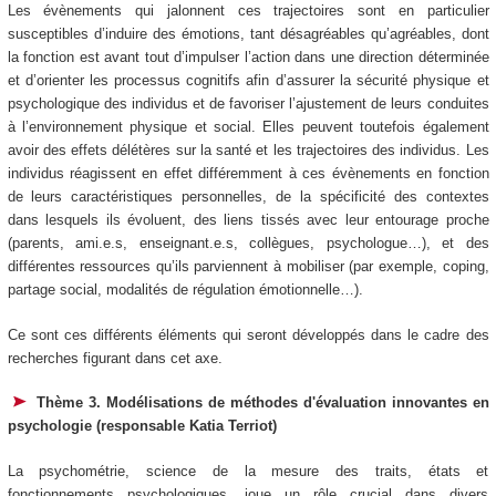
Les évènements qui jalonnent ces trajectoires sont en particulier
susceptibles d’induire des émotions, tant désagréables qu’agréables, dont
la fonction est avant tout d’impulser l’action dans une direction déterminée
et d’orienter les processus cognitifs afin d’assurer la sécurité physique et
psychologique des individus et de favoriser l’ajustement de leurs conduites
à l’environnement physique et social. Elles peuvent toutefois également
avoir des effets délétères sur la santé et les trajectoires des individus. Les
individus réagissent en effet différemment à ces évènements en fonction
de leurs caractéristiques personnelles, de la spécificité des contextes
dans lesquels ils évoluent, des liens tissés avec leur entourage proche
(parents, ami.e.s, enseignant.e.s, collègues, psychologue…), et des
différentes ressources qu’ils parviennent à mobiliser (par exemple, coping,
partage social, modalités de régulation émotionnelle…).
Ce sont ces différents éléments qui seront développés dans le cadre des
recherches figurant dans cet axe.
Thème 3. Modélisations de méthodes d'évaluation innovantes en
psychologie (responsable Katia Terriot)
La psychométrie, science de la mesure des traits, états et
fonctionnements psychologiques, joue un rôle crucial dans divers