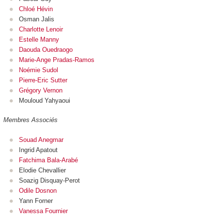
Chloé Hévin
Osman Jalis
Charlotte Lenoir
Estelle Manny
Daouda Ouedraogo
Marie-Ange Pradas-Ramos
Noémie Sudol
Pierre-Eric Sutter
Grégory Vernon
Mouloud Yahyaoui
Membres Associés
Souad Anegmar
Ingrid Apatout
Fatchima Bala-Arabé
Elodie Chevallier
Soazig Disquay-Perot
Odile Dosnon
Yann Forner
Vanessa Fournier