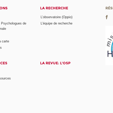
IONS
LA RECHERCHE
RÉS
L'observatoire (Oppio)
s Psychologues de
L'équipe de recherche
onale
a carte
ts
RCES
LA REVUE: L'OSP
ssources