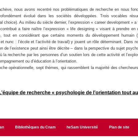
achève, nous avons recentré nos problématiques de recherche en nous fonda
 profondément évolué dans les sociétés développées. Trois vocables rés
al choice). Au milieu du siècle dernier, l’expression « career development » a 
contribué a faire naître l’expression « life designing » visant à prendre en 
e, tout en considérant que certains moments du développement humain (l’e
et nunc : l’école et l’activité de travail) y jouent un rôle déterminant. Dan
ion de l’existence peut ainsi être décrite – dans la perspective du sujet psy
 la recherche par les personnes d’un soutien lors de cette activité et l’explo
ompagnement ou d’éducation à l’orientation.
oche opérationnelle, sept thèmes, qui rassemblent la majorité des chercheurs 
équipe de recherche « psychologie de l’orientation tout au
lan
Bibliothèques du Cnam
heSam Université
Plan de site