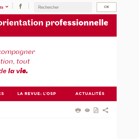
ts
orientation pro
fessionnelle
compagner
tion, tout
 de
la v
ie.
ES
LA REVUE: L'OSP
ACTUALITÉS