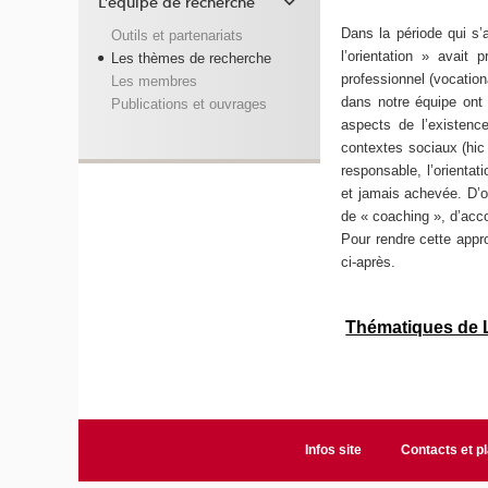
L'équipe de recherche
Dans la période qui s’
Outils et partenariats
l’orientation » avait
Les thèmes de recherche
professionnel (vocation
Les membres
dans notre équipe ont 
Publications et ouvrages
aspects de l’existenc
contextes sociaux (hic 
responsable, l’orientat
et jamais achevée. D’où
de « coaching », d’acc
Pour rendre cette appr
ci-après.
Thématiques de L’
Infos site
Contacts et p