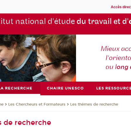
Accès direc
titut national d'étude
du travail et d'
Mieux ac
l'orienta
au l
ong
LA RECHERCHE
CHAIRE UNESCO
LES RESSOURC
he
Les Chercheurs et Formateurs
Les thèmes de recherche
s de recherche