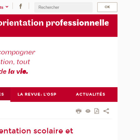
ts
orientation pro
fessionnelle
compagner
tion, tout
 de
la v
ie.
ES
LA REVUE: L'OSP
ACTUALITÉS
entation scolaire et