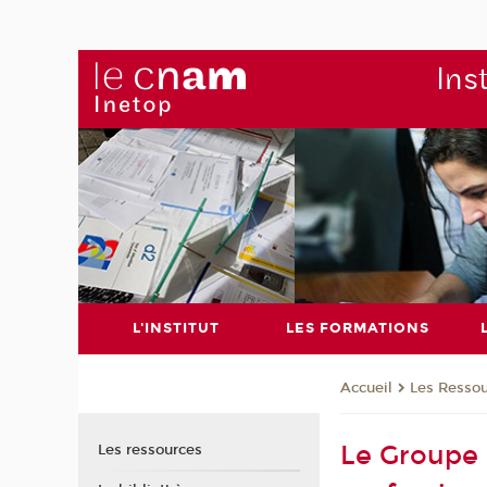
Ins
L'INSTITUT
LES FORMATIONS
Les Resso
Accueil
Le Groupe d
Les ressources