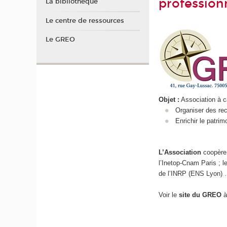
profession
La bibliothèque
Le centre de ressources
Le GREO
Objet :
Association à c
Organiser des rec
Enrichir le patri
L’Association
coopère
l’Inetop-Cnam Paris ; l
de l’INRP (ENS Lyon)
Voir le
site du GREO
à