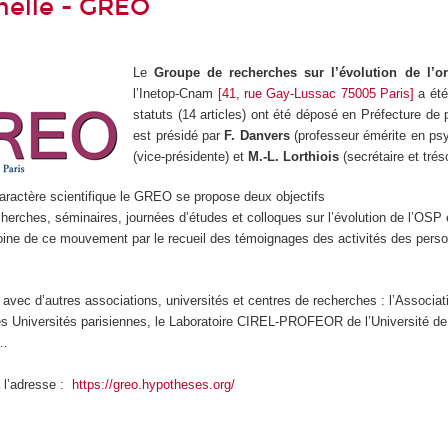
nelle - GREO
Le
Groupe de recherches sur l’évolution de l’or
l’Inetop-Cnam
[41, rue Gay-Lussac 75005 Paris]
a été
statuts (14 articles) ont été déposé en Préfecture de
est présidé par
F. Danvers
(professeur émérite en ps
(vice-présidente) et
M.-L. Lorthiois
(secrétaire et trés
aractère scientifique le GREO se propose deux objectifs
herches, séminaires, journées d’études et colloques sur l’évolution de l’OSP 
moine de ce mouvement par le recueil des témoignages des activités des person
 avec d’autres associations, universités et centres de recherches : l’Associa
es Universités parisiennes, le Laboratoire CIREL-PROFEOR de l’Université de Li
 …
 l’adresse :
https://greo.hypotheses.org/