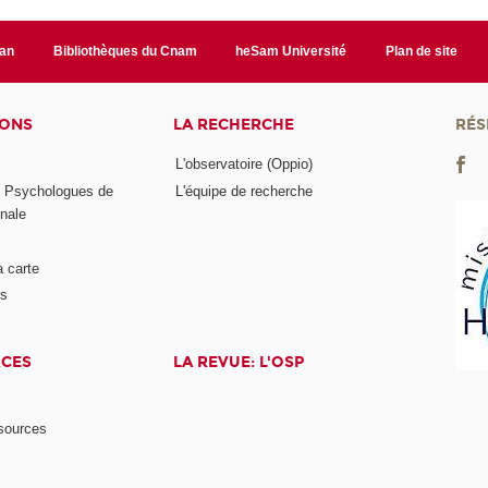
lan
Bibliothèques du Cnam
heSam Université
Plan de site
IONS
LA RECHERCHE
RÉS
L'observatoire (Oppio)
s Psychologues de
L'équipe de recherche
onale
a carte
ts
RCES
LA REVUE: L'OSP
ssources