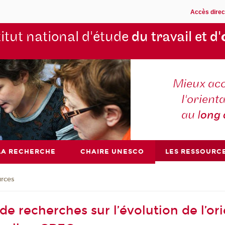
Accès direc
titut national d'étude
du travail et d'
Mieux ac
l'orienta
au l
ong
LA RECHERCHE
CHAIRE UNESCO
LES RESSOURC
urces
e recherches sur l’évolution de l’ori