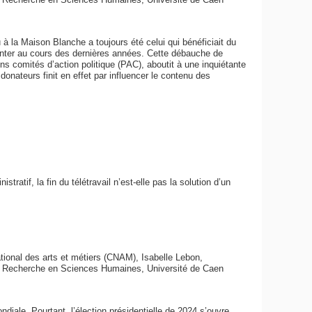
à la Maison Blanche a toujours été celui qui bénéficiait du
nter au cours des dernières années. Cette débauche de
ins comités d’action politique (PAC), aboutit à une inquiétante
donateurs finit en effet par influencer le contenu des
atif, la fin du télétravail n’est-elle pas la solution d’un
ional des arts et métiers (CNAM), Isabelle Lebon,
la Recherche en Sciences Humaines, Université de Caen
diale. Pourtant, l’élection présidentielle de 2024 s’ouvre