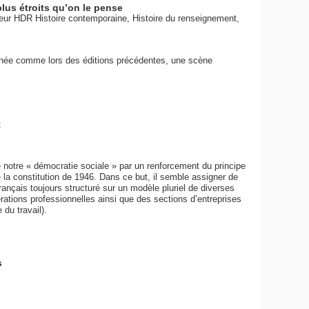
lus étroits qu’on le pense
teur HDR Histoire contemporaine, Histoire du renseignement,
année comme lors des éditions précédentes, une scène
t
de notre « démocratie sociale » par un renforcement du principe
 de la constitution de 1946. Dans ce but, il semble assigner de
 français toujours structuré sur un modèle pluriel de diverses
ations professionnelles ainsi que des sections d’entreprises
 du travail).
s