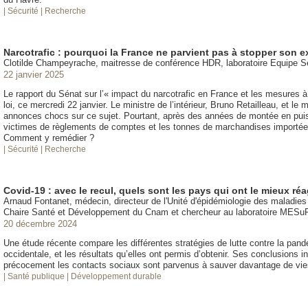
| Sécurité
| Recherche
Narcotrafic : pourquoi la France ne parvient pas à stopper son 
Clotilde Champeyrache, maitresse de conférence HDR, laboratoire Equipe 
22 janvier 2025
Le rapport du Sénat sur l’« impact du narcotrafic en France et les mesures à
loi, ce mercredi 22 janvier. Le ministre de l’intérieur, Bruno Retailleau, et le 
annonces chocs sur ce sujet. Pourtant, après des années de montée en puissa
victimes de règlements de comptes et les tonnes de marchandises importées 
Comment y remédier ?
| Sécurité
| Recherche
Covid-19 : avec le recul, quels sont les pays qui ont le mieux r
Arnaud Fontanet, médecin, directeur de l'Unité d'épidémiologie des maladies é
Chaire Santé et Développement du Cnam et chercheur au laboratoire MESu
20 décembre 2024
Une étude récente compare les différentes stratégies de lutte contre la pa
occidentale, et les résultats qu’elles ont permis d’obtenir. Ses conclusions 
précocement les contacts sociaux sont parvenus à sauver davantage de vies
| Santé publique
| Développement durable