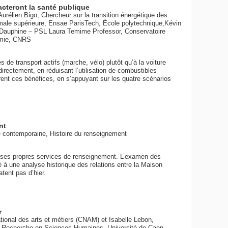
cteront la santé publique
rélien Bigo, Chercheur sur la transition énergétique des
normale supérieure, Ensae ParisTech, École polytechnique,Kévin
 Dauphine – PSL Laura Temime Professor, Conservatoire
nomie, CNRS
e transport actifs (marche, vélo) plutôt qu’à la voiture
irectement, en réduisant l’utilisation de combustibles
ffrent ces bénéfices, en s’appuyant sur les quatre scénarios
nt
e contemporaine, Histoire du renseignement
 ses propres services de renseignement. L’examen des
é à une analyse historique des relations entre la Maison
tent pas d’hier.
r
ional des arts et métiers (CNAM) et Isabelle Lebon,
la Recherche en Sciences Humaines, Université de Caen