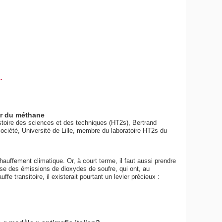
.
ier du méthane
oire des sciences et des techniques (HT2s), Bertrand
ciété, Université de Lille, membre du laboratoire HT2s du
échauffement climatique. Or, à court terme, il faut aussi prendre
sse des émissions de dioxydes de soufre, qui ont, au
uffe transitoire, il existerait pourtant un levier précieux :