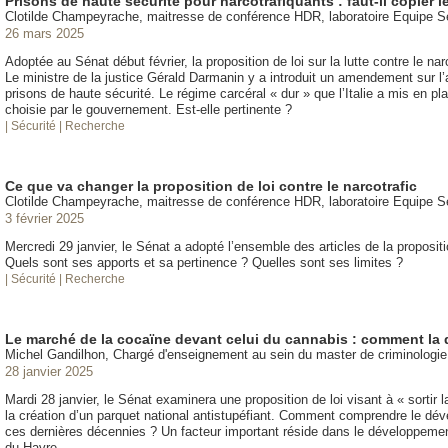
Prisons de haute sécurité pour narcotrafiquants : faut-il copier l
Clotilde Champeyrache, maitresse de conférence HDR, laboratoire Equipe 
26 mars 2025
Adoptée au Sénat début février, la proposition de loi sur la lutte contre le n
Le ministre de la justice Gérald Darmanin y a introduit un amendement sur l
prisons de haute sécurité. Le régime carcéral « dur » que l’Italie a mis en pla
choisie par le gouvernement. Est-elle pertinente ?
| Sécurité
| Recherche
Ce que va changer la proposition de loi contre le narcotrafic
Clotilde Champeyrache, maitresse de conférence HDR, laboratoire Equipe 
3 février 2025
Mercredi 29 janvier, le Sénat a adopté l’ensemble des articles de la propositio
Quels sont ses apports et sa pertinence ? Quelles sont ses limites ?
| Sécurité
| Recherche
Le marché de la cocaïne devant celui du cannabis : comment la
Michel Gandilhon, Chargé d'enseignement au sein du master de criminologi
28 janvier 2025
Mardi 28 janvier, le Sénat examinera une proposition de loi visant à « sortir
la création d’un parquet national antistupéfiant. Comment comprendre le dé
ces dernières décennies ? Un facteur important réside dans le développeme
du Havre.