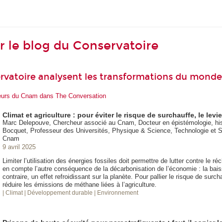
ur le blog du Conservatoire
rvatoire analysent les transformations du monde
heurs du Cnam dans The Conversation
Climat et agriculture : pour éviter le risque de surchauffe, le lev
Marc Delepouve, Chercheur associé au Cnam, Docteur en épistémologie, hist
Bocquet, Professeur des Universités, Physique & Science, Technologie et So
Cnam
9 avril 2025
Limiter l’utilisation des énergies fossiles doit permettre de lutter contre le r
en compte l’autre conséquence de la décarbonisation de l’économie : la bai
contraire, un effet refroidissant sur la planète. Pour pallier le risque de surcha
réduire les émissions de méthane liées à l’agriculture.
| Climat
| Développement durable
| Environnement