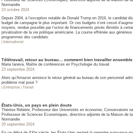
Normandie
23 octobre 2024
Depuis 2004, à l’exception notable de Donald Trump en 2016, le candidat élu 
budget de campagne le plus important. Or ces budgets n’ont cessé d’augme
moyens, rendue possible par l’octroi de financements privés illimités à certa
privatisation de la vie politique américaine. La course effrénée aux généreux 
programmes des candidats.
| International
Télétravail, retour au bureau… comment bien travailler ensemble
Maria Ianeva, Maître de conférences en Psychologie du travail
23 septembre 2024
Alors qu’Amazon annonce le retour général au bureau de son personnel administr
problème mal posé ?
| Entreprise
| Travail
États-Unis, un pays en plein doute
Thérèse Rebière, Professeur des Universités en économie, Conservatoire nat
Professeur de Sciences Economiques, directrice adjointe de la Maison de 
Normandie
20 septembre 2024
En ce début de XXIe siècle, les États-Unis restent la première puissance mon