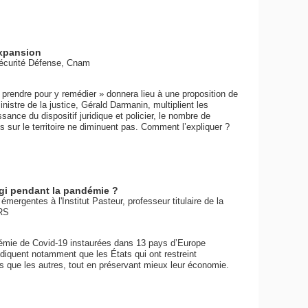
expansion
Sécurité Défense, Cnam
 prendre pour y remédier » donnera lieu à une proposition de
ministre de la justice, Gérald Darmanin, multiplient les
nce du dispositif juridique et policier, le nombre de
sur le territoire ne diminuent pas. Comment l’expliquer ?
éagi pendant la pandémie ?
mergentes à l'Institut Pasteur, professeur titulaire de la
RS
ndémie de Covid-19 instaurées dans 13 pays d’Europe
indiquent notamment que les États qui ont restreint
 que les autres, tout en préservant mieux leur économie.