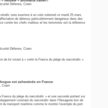
e « modèle » antimafia italien?
Sécurité Défense, Cnam
arcotrafic sera soumise à un vote solennel ce mardi 25 mars.
’affectation de détenus particulièrement dangereux dans des
ce contre les chefs mafieux et les terroristes est la référence
Sécurité Défense, Cnam
n de loi visant à « sortir la France du piège du narcotrafic ».
 drogue est acheminée en France
e, Cnam
 la France du piège du narcotrafic » et une seconde portant sur
veloppement constant du narcotrafic dans l’Hexagone lors de
nt du transport maritime comme le montre l’exemple du port