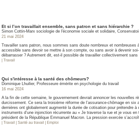
Et si l’on travaillait ensemble, sans patron et sans hiérarchie ?
Simon Cottin-Marx sociologie de l'économie sociale et solidaire, Conservatoir
21 mai 2024
Travailler sans patron, nous sommes sans doute nombreux et nombreuses à y
accessible sans devoir se mettre à son compte, ou sans avoir à devenir soi
débarrasser ? Autrement dit, est-il possible de travailler collectivement sans
| Travail
Qui s'intéresse à la santé des chômeurs?
Dominique Lhuilier, Professeure émérite en psychologie du travail
16 mai 2024
A la fin de cette semaine, le gouvernement devrait annoncer les nouvelles 
durcissement. Ce sera la troisième réforme de l’assurance-chômage en six
dernières ont globalement augmenté la durée de cotisation pour prétendre à d
instruments d’une injonction récurrente au « Je traverse la rue et je vous en 
président de la République Emmanuel Macron. La pression exercée s’accroî
| Travail
| Santé au travail
| Emploi