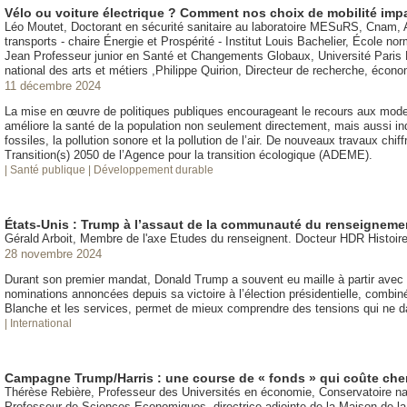
Vélo ou voiture électrique ? Comment nos choix de mobilité impa
Léo Moutet, Doctorant en sécurité sanitaire au laboratoire MESuRS, Cnam, Au
transports - chaire Énergie et Prospérité - Institut Louis Bachelier, École 
Jean Professeur junior en Santé et Changements Globaux, Université Paris
national des arts et métiers ,Philippe Quirion, Directeur de recherche, éco
11 décembre 2024
La mise en œuvre de politiques publiques encourageant le recours aux modes d
améliore la santé de la population non seulement directement, mais aussi ind
fossiles, la pollution sonore et la pollution de l’air. De nouveaux travaux chi
Transition(s) 2050 de l’Agence pour la transition écologique (ADEME).
| Santé publique
| Développement durable
États-Unis : Trump à l’assaut de la communauté du renseigneme
Gérald Arboit, Membre de l'axe Etudes du renseignent. Docteur HDR Histoir
28 novembre 2024
Durant son premier mandat, Donald Trump a souvent eu maille à partir avec
nominations annoncées depuis sa victoire à l’élection présidentielle, combin
Blanche et les services, permet de mieux comprendre des tensions qui ne da
| International
Campagne Trump/Harris : une course de « fonds » qui coûte che
Thérèse Rebière, Professeur des Universités en économie, Conservatoire nat
Professeur de Sciences Economiques, directrice adjointe de la Maison de 