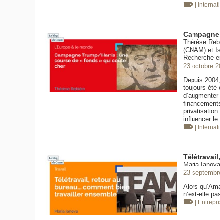
| Internat
Campagne T
Thérèse Rebi
(CNAM) et Is
Recherche e
23 octobre 2
Depuis 2004,
toujours été
d’augmenter 
financements 
privatisation
influencer l
| Internat
Télétravai
Maria Ianeva
23 septembr
Alors qu’Amaz
n’est-elle pa
| Entrepr