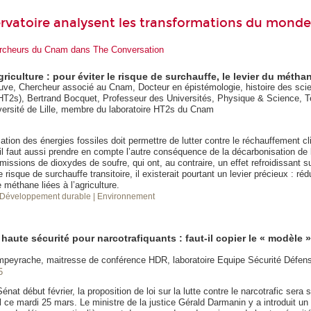
rvatoire analysent les transformations du monde
hercheurs du Cnam dans The Conversation
griculture : pour éviter le risque de surchauffe, le levier du métha
ve, Chercheur associé au Cnam, Docteur en épistémologie, histoire des sci
HT2s), Bertrand Bocquet, Professeur des Universités, Physique & Science, T
versité de Lille, membre du laboratoire HT2s du Cnam
lisation des énergies fossiles doit permettre de lutter contre le réchauffement cl
il faut aussi prendre en compte l’autre conséquence de la décarbonisation de 
issions de dioxydes de soufre, qui ont, au contraire, un effet refroidissant su
e risque de surchauffe transitoire, il existerait pourtant un levier précieux : réd
méthane liées à l’agriculture.
 Développement durable
| Environnement
haute sécurité pour narcotrafiquants : faut-il copier le « modèle »
mpeyrache, maitresse de conférence HDR, laboratoire Equipe Sécurité Défe
5
nat début février, la proposition de loi sur la lutte contre le narcotrafic sera
l ce mardi 25 mars. Le ministre de la justice Gérald Darmanin y a introduit 