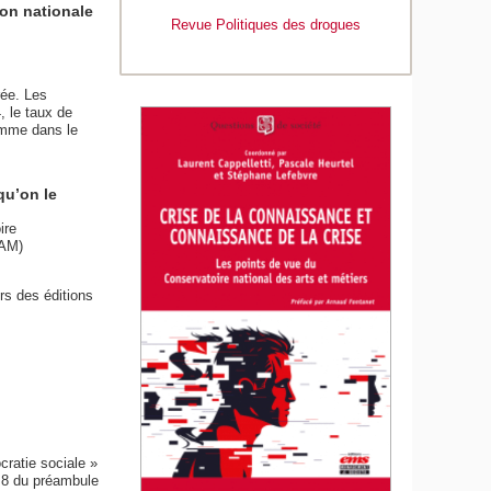
ion nationale
Revue Politiques des drogues
rée. Les
, le taux de
omme dans le
qu’on le
ire
NAM)
rs des éditions
cratie sociale »
éa 8 du préambule