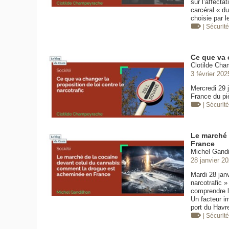
sur l’affect
carcéral « du
choisie par l
| Sécurit
Ce que va c
Clotilde Cha
3 février 202
Mercredi 29 j
France du pi
| Sécurit
Le marché 
France
Michel Gandi
28 janvier 2
Mardi 28 janv
narcotrafic »
comprendre l
Un facteur i
port du Havr
| Sécurit