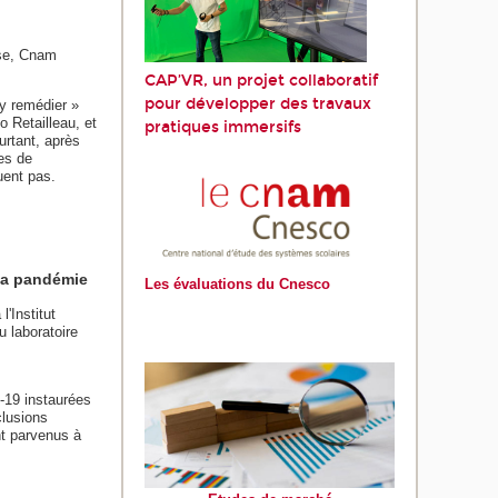
nse, Cnam
CAP’VR, un projet collaboratif
pour développer des travaux
 y remédier »
o Retailleau, et
pratiques immersifs
urtant, après
es de
uent pas.
 la pandémie
Les évaluations du Cnesco
'Institut
 laboratoire
-19 instaurées
clusions
nt parvenus à