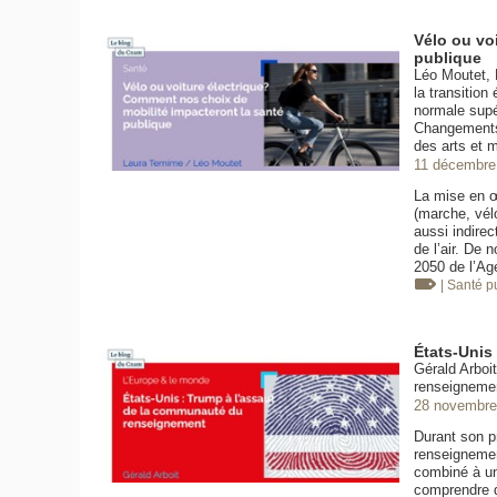
Vélo ou vo
publique
Léo Moutet, 
la transition
normale supé
Changements 
des arts et 
11 décembre
La mise en œ
(marche, vélo
aussi indirec
de l’air. De 
2050 de l’Ag
| Santé 
États-Unis
Gérald Arboi
renseigneme
28 novembre
Durant son p
renseignemen
combiné à un
comprendre d