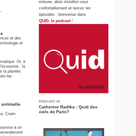
entoure, alors installez-vous
confortablement et lancez les
.
épisodes : bienvenue dans
QUID, le podcast
!
ne
ences et des
echnologie et
imatique. Or, à
l’économie : la
r la planète.
uire les
PODCAST #9
 antimafia
Catherine Radtka : Quid des
ciels de Paris?
nse, Cnam
 soumise à un
un amendement