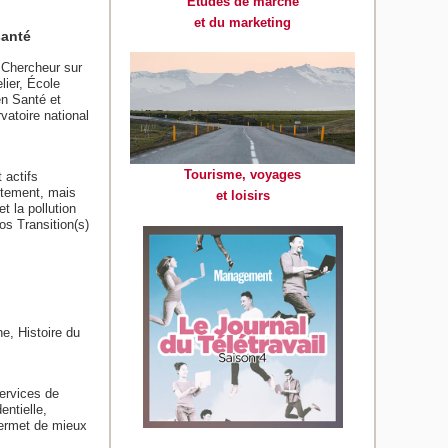
Etudes de marché
et du marketing
santé
 Chercheur sur
lier, École
en Santé et
atoire national
Tourisme, voyages
 actifs
ectement, mais
et loisirs
t la pollution
os Transition(s)
e, Histoire du
ervices de
ntielle,
permet de mieux