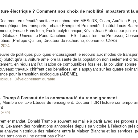
iture électrique ? Comment nos choix de mobilité impacteront la 
Doctorant en sécurité sanitaire au laboratoire MESuRS, Cnam, Aurélien Bigo,
 énergétique des transports - chaire Énergie et Prospérité - Institut Louis Bache
rieure, Ensae ParisTech, École polytechnique,Kévin Jean Professeur junior 
Globaux, Université Paris Dauphine – PSL Laura Temime Professor, Conserv
métiers ,Philippe Quirion, Directeur de recherche, économie, CNRS
 2024
uvre de politiques publiques encourageant le recours aux modes de transport
) plutôt qu’à la voiture améliore la santé de la population non seulement dir
tement, en réduisant l’utilisation de combustibles fossiles, la pollution sonore e
nouveaux travaux chiffrent ces bénéfices, en s’appuyant sur les quatre scénari
ence pour la transition écologique (ADEME).
publique
| Développement durable
 : Trump à l’assaut de la communauté du renseignement
t, Membre de l'axe Etudes du renseignent. Docteur HDR Histoire contemporain
nt
 2024
remier mandat, Donald Trump a souvent eu maille à partir avec ses propres s
t. L’examen des nominations annoncées depuis sa victoire à l’élection préside
e analyse historique des relations entre la Maison Blanche et les services, 
es tensions qui ne datent pas d’hier.