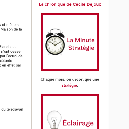
La chronique de Cécile Dejoux
 et métiers
 Maison de la
 Blanche a
s n’ont cessé
r l’octroi de
uiétante
 en effet par
Chaque mois, on décortique une
stratégie
.
du télétravail