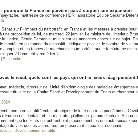
c : pourquoi la France ne parvient pas à stopper son expansion
mpeyrache, maitresse de conférence HDR, laboratoire Equipe Sécurité Défe
025
u Sénat sur l’« impact du narcotrafic en France et les mesures à prendre pour
à une proposition de loi, ce mercredi 22 janvier. Le ministre de l’intérieur, Brun
e la justice, Gérald Darmanin, multiplient les annonces chocs sur ce sujet. Po
e montée en puissance du dispositif juridique et policier, le nombre de victim
e comptes et les tonnes de marchandises importées sur le territoire ne dimin
xpliquer ? Comment y remédier ?
é
| Recherche
avec le recul, quels sont les pays qui ont le mieux réagi pendant
et, médecin, directeur de l'Unité d'épidémiologie des maladies émergentes à l
fesseur titulaire de la Chaire Santé et Développement du Cnam et chercheur au
 2024
cente compare les différentes stratégies de lutte contre la pandémie de Covid
d’Europe occidentale, et les résultats qu’elles ont permis d’obtenir. Ses con
tamment que les États qui ont restreint précocement les contacts sociaux so
tage de vies que les autres, tout en préservant mieux leur économie.
publique
| Développement durable