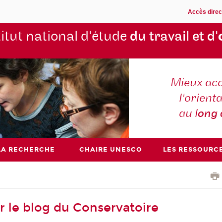
Accès direc
titut national d'étude
du travail et d'
Mieux ac
l'orienta
au l
ong
LA RECHERCHE
CHAIRE UNESCO
LES RESSOURC
ur le blog du Conservatoire