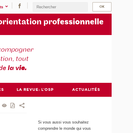
ts
orientation pro
fessionnelle
compagner
tion, tout
 de
la v
ie.
ES
LA REVUE: L'OSP
ACTUALITÉS
Si vous aussi vous souhaitez
comprendre le monde qui vous