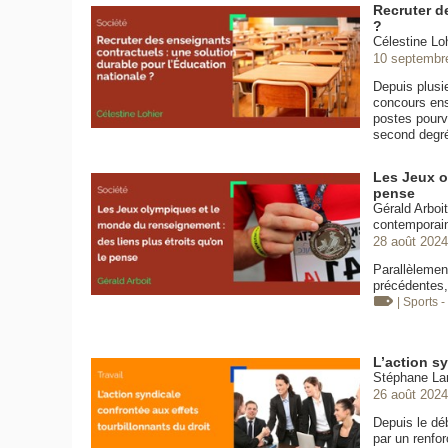
Recruter d
?
Célestine Loh
10 septembr
Depuis plusi
concours ense
postes pourv
second degr
Les Jeux o
pense
Gérald Arboi
contemporain
28 août 2024
Parallèlemen
précédentes,
| Sports -
L’action sy
Stéphane Lam
26 août 2024
Depuis le déb
par un renfor