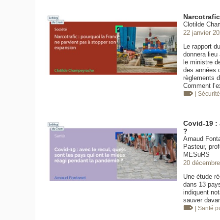
Narcotrafi
Clotilde Cha
22 janvier 2
Le rapport d
donnera lieu 
le ministre d
des années d
règlements d
Comment l’e
| Sécurit
Covid-19 : 
?
Arnaud Fontan
Pasteur, pro
MESuRS
20 décembre
Une étude ré
dans 13 pays 
indiquent no
sauver davan
| Santé 