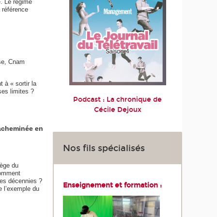
é. Le régime
a référence
nse, Cnam
 à « sortir la
es limites ?
Podcast : La chronique de
Cécile Dejoux
 acheminée en
Nos fils spécialisés
iège du
 Comment
res décennies ?
Enseignement et formation :
e l’exemple du