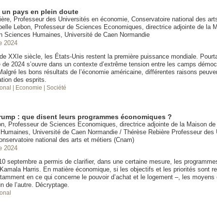
, un pays en plein doute
ère, Professeur des Universités en économie, Conservatoire national des arts
elle Lebon, Professeur de Sciences Economiques, directrice adjointe de la M
n Sciences Humaines, Université de Caen Normandie
e 2024
e XXIe siècle, les États-Unis restent la première puissance mondiale. Pourtan
le de 2024 s’ouvre dans un contexte d’extrême tension entre les camps démoc
Malgré les bons résultats de l’économie américaine, différentes raisons peuve
ation des esprits.
ional
| Economie
| Société
Trump : que disent leurs programmes économiques ?
on, Professeur de Sciences Economiques, directrice adjointe de la Maison de
Humaines, Université de Caen Normandie / Thérèse Rebière Professeur des 
nservatoire national des arts et métiers (Cnam)
e 2024
10 septembre a permis de clarifier, dans une certaine mesure, les programme
amala Harris. En matière économique, si les objectifs et les priorités sont r
tamment en ce qui concerne le pouvoir d’achat et le logement –, les moyens
un de l’autre. Décryptage.
ional