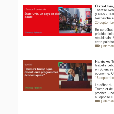
États-Unis
Thérèse Rebi
(CNAM), Isab
Recherche e
20 septembr
En ce début d
présidentiel
républicain. 
cette polaris
| Internat
Harris vs 
Isabelle Leb
en Sciences 
économie, Co
16 septembr
Le débat du 
Trump et de K
proches – no
à l’opposé l’
| Internat