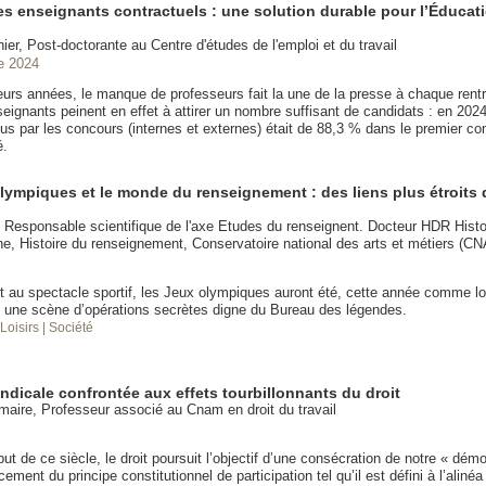
es enseignants contractuels : une solution durable pour l’Éducat
ier, Post-doctorante au Centre d'études de l'emploi et du travail
e 2024
eurs années, le manque de professeurs fait la une de la presse à chaque rent
ignants peinent en effet à attirer un nombre suffisant de candidats : en 2024
us par les concours (internes et externes) était de 88,3 % dans le premier c
é.
lympiques et le monde du renseignement : des liens plus étroits 
t Responsable scientifique de l'axe Etudes du renseignent. Docteur HDR Histo
e, Histoire du renseignement, Conservatoire national des arts et métiers (C
t au spectacle sportif, les Jeux olympiques auront été, cette année comme lo
 une scène d’opérations secrètes digne du Bureau des légendes.
 Loisirs
| Société
ndicale confrontée aux effets tourbillonnants du droit
aire, Professeur associé au Cnam en droit du travail
ut de ce siècle, le droit poursuit l’objectif d’une consécration de notre « démo
cement du principe constitutionnel de participation tel qu’il est défini à l’alin