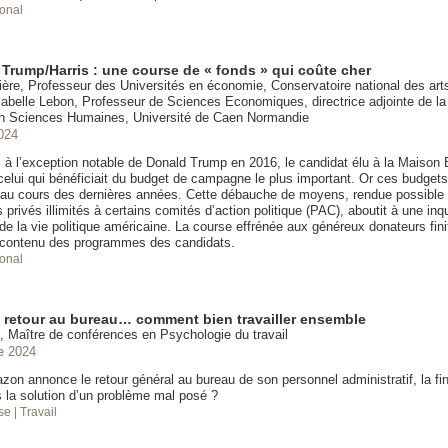
ional
rump/Harris : une course de « fonds » qui coûte cher
ère, Professeur des Universités en économie, Conservatoire national des arts
abelle Lebon, Professeur de Sciences Economiques, directrice adjointe de la
n Sciences Humaines, Université de Caen Normandie
024
 à l’exception notable de Donald Trump en 2016, le candidat élu à la Maison
 celui qui bénéficiait du budget de campagne le plus important. Or ces budget
au cours des dernières années. Cette débauche de moyens, rendue possible pa
privés illimités à certains comités d’action politique (PAC), aboutit à une inq
 de la vie politique américaine. La course effrénée aux généreux donateurs finit
e contenu des programmes des candidats.
ional
l, retour au bureau… comment bien travailler ensemble
, Maître de conférences en Psychologie du travail
e 2024
on annonce le retour général au bureau de son personnel administratif, la fin 
s la solution d’un problème mal posé ?
ise
| Travail