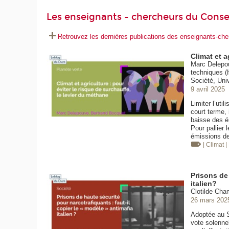
Les enseignants - chercheurs du Conse
Retrouvez les dernières publications des enseignants-c
Climat et a
Marc Delepou
techniques (
Société, Uni
9 avril 2025
Limiter l’uti
court terme, 
baisse des ém
Pour pallier l
émissions de 
| Climat
|
Prisons de 
italien?
Clotilde Cha
26 mars 202
Adoptée au Sé
vote solenne