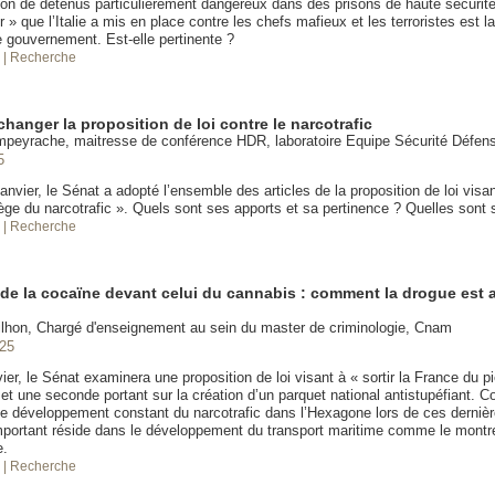
ation de détenus particulièrement dangereux dans des prisons de haute sécurit
r » que l’Italie a mis en place contre les chefs mafieux et les terroristes est l
e gouvernement. Est-elle pertinente ?
é
| Recherche
hanger la proposition de loi contre le narcotrafic
mpeyrache, maitresse de conférence HDR, laboratoire Equipe Sécurité Défe
5
anvier, le Sénat a adopté l’ensemble des articles de la proposition de loi visant
ège du narcotrafic ». Quels sont ses apports et sa pertinence ? Quelles sont s
é
| Recherche
de la cocaïne devant celui du cannabis : comment la drogue est
lhon, Chargé d'enseignement au sein du master de criminologie, Cnam
025
ier, le Sénat examinera une proposition de loi visant à « sortir la France du p
 et une seconde portant sur la création d’un parquet national antistupéfiant.
e développement constant du narcotrafic dans l’Hexagone lors de ces derniè
mportant réside dans le développement du transport maritime comme le montr
e.
é
| Recherche