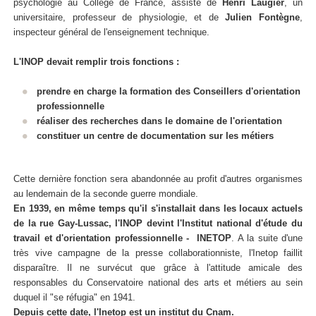
psychologie au Collège de France, assisté de
Henri Laugier
, un
universitaire, professeur de physiologie, et de
Julien Fontègne
,
inspecteur général de l'enseignement technique.
L'INOP devait remplir trois fonctions :
prendre en charge la formation des Conseillers d'orientation
professionnelle
réaliser des recherches dans le domaine de l'orientation
constituer un centre de documentation sur les métiers
Cette dernière fonction sera abandonnée au profit d'autres organismes
au lendemain de la seconde guerre mondiale.
En 1939, en même temps qu'il s'installait dans les locaux actuels
de la rue Gay-Lussac, l'INOP devint l'Institut national d'étude du
travail et d'orientation professionnelle - INETOP
. A la suite d'une
très vive campagne de la presse collaborationniste, l'Inetop faillit
disparaître. Il ne survécut que grâce à l'attitude amicale des
responsables du Conservatoire national des arts et métiers au sein
duquel il "se réfugia" en 1941.
Depuis cette date, l'Inetop est un
institut du Cnam
.