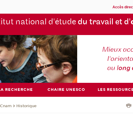
Accès direc
titut national d'étude
du travail et d'
Mieux ac
l'orienta
au l
ong
LA RECHERCHE
CHAIRE UNESCO
LES RESSOURC
u Cnam
Historique