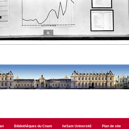
lan
Bibliothèques du Cnam
heSam Université
Plan de site