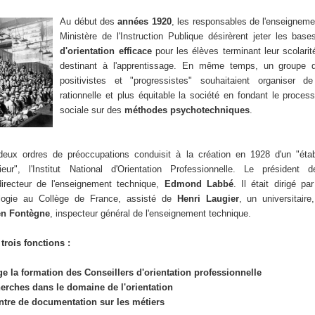
Au début des
années 1920
, les responsables de l'enseignem
Ministère de l'Instruction Publique désirèrent jeter les bas
d'orientation efficace
pour les élèves terminant leur scolarit
destinant à l'apprentissage. En même temps, un groupe de
positivistes et "progressistes" souhaitaient organiser d
rationnelle et plus équitable la société en fondant le process
sociale sur des
méthodes psychotechniques
.
eux ordres de préoccupations conduisit à la création en 1928 d'un "étab
eur", l'Institut National d'Orientation Professionnelle. Le président
 directeur de l'enseignement technique,
Edmond Labbé
. Il était dirigé pa
logie au Collège de France, assisté de
Henri Laugier
, un universitaire
en Fontègne
, inspecteur général de l'enseignement technique.
trois fonctions :
e la formation des Conseillers d'orientation professionnelle
herches dans le domaine de l'orientation
ntre de documentation sur les métiers