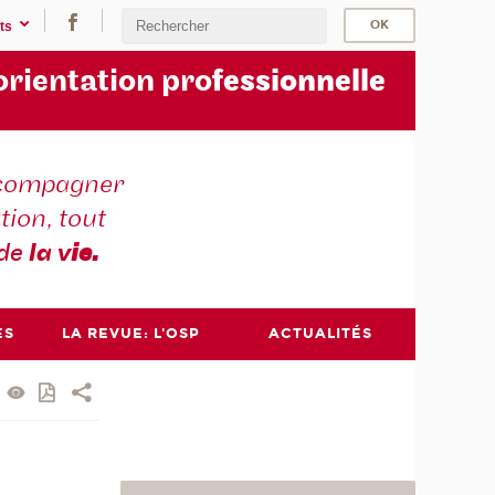
ts
orientation pro
fessionnelle
compagner
tion, tout
 de
la v
ie.
ES
LA REVUE: L'OSP
ACTUALITÉS